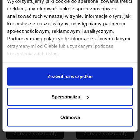
Wykorzystujemy pliki cookie do spersonalizowania treści
i reklam, aby oferować funkcje społecznościowe i
analizować ruch w naszej witrynie. Informacje o tym, jak
Zobacz także
korzystasz z naszej witryny, udostępniamy partnerom
społecznościowym, reklamowym i analitycznym.
Partnerzy mogą połączyć te informacje z innymi danymi
otrzymanymi od Ciebie lub uzyskanymi podczas
korzystania z ich usług.
Zezwól na wszystkie
Spersonalizuj
LUCES TARTAGAL
LUCES TARTAGAL
LE71429 kwadratowa
LE71430 lampa
lampa zewnętrzna
ogrodowa 6W
Odmowa
181,00 zł
259,00 zł
Zobacz szczegóły
Zobacz szczegóły