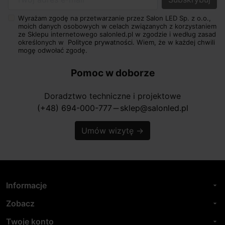
Twój adres e-mail
Wyrażam zgodę na przetwarzanie przez Salon LED Sp. z o.o.,
moich danych osobowych w celach związanych z korzystaniem
ze Sklepu internetowego salonled.pl w zgodzie i według zasad
określonych w
Polityce prywatności.
Wiem, że w każdej chwili
mogę odwołać zgodę.
Pomoc w doborze
Doradztwo techniczne i projektowe
(+48) 694-000-777
sklep@salonled.pl
horizontal_rule
Umów wizytę
→
Informacje
arrow_drop_down
Zobacz
arrow_drop_down
Twoje konto
arrow_drop_down