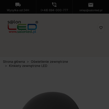
local_shipping
phone_in_talk
mail
Wysyłka od 24H
(+48) 694-000-777
sklep@salonled.pl
favorite_border
Strona główna
Oświetlenie zewnętrzne
Kinkiety zewnętrzne LED