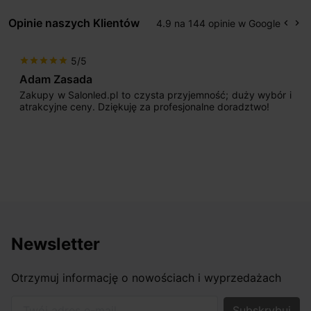
Opinie naszych Klientów
4.9 na 144 opinie w Google
keyboard_arrow_left
keyboard_arrow_right
Popr
Na
5/5
star
star
star
star
star
Adam Zasada
Zakupy w Salonled.pl to czysta przyjemność; duży wybór i
atrakcyjne ceny. Dziękuję za profesjonalne doradztwo!
Newsletter
Otrzymuj informację o nowościach i wyprzedażach