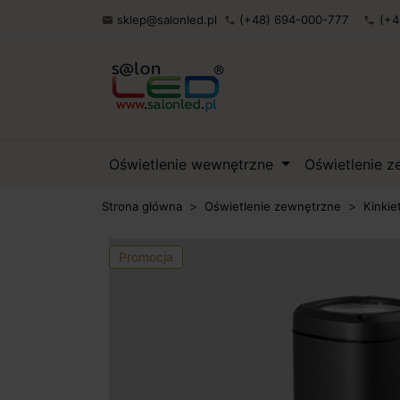
sklep@salonled.pl
(+48) 694-000-777
(+4

phone
phone
Oświetlenie wewnętrzne
Oświetlenie 
Strona główna
Oświetlenie zewnętrzne
Kinkie
Promocja