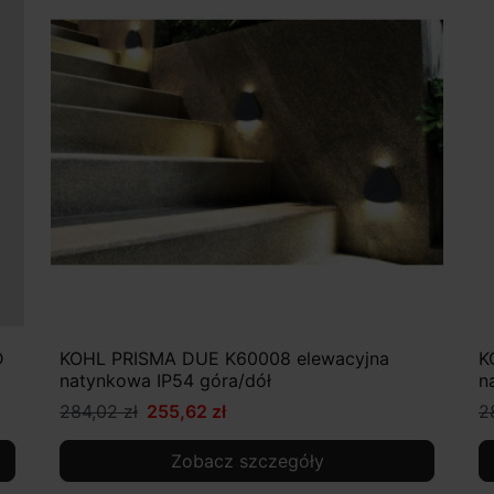
D
KOHL PRISMA DUE K60008 elewacyjna
K
natynkowa IP54 góra/dół
n
284,02 zł
255,62 zł
2
Zobacz szczegóły