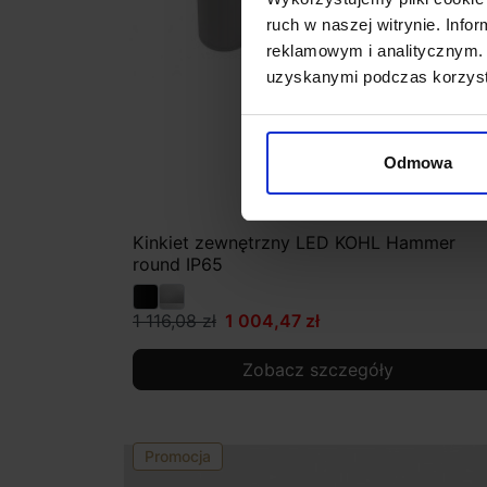
ruch w naszej witrynie. Inf
reklamowym i analitycznym. 
uzyskanymi podczas korzysta
Odmowa
Kinkiet zewnętrzny LED KOHL Hammer
round IP65
1 116,08 zł
1 004,47 zł
Zobacz szczegóły
Promocja