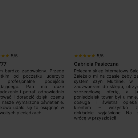
5/5
5/5
r
star
star
star
star
star
star
star
iela Pasieczna
Mir Por
am sklep internetowy SalonLED.
Super sprzedawca! Kupowałem
ało mi na czasie żeby zakupić
razy i jestem zadowolony z j
em szyn Multiline, w piątek
produktów. Wszystko zgod
oniłam do sklepu, otrzymałam
opisem, sprawna realizacja,
egółową ofertę, a już w
kontakt. Polecam.
działek towar był u mnie.Super
uga i świetna opieka nad
ntem – wszystko zostało
adnie wyjaśnione. Na pewno
 w przyszłości!