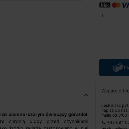
Pl
Wsparcie te
Jeśli masz py
napisz do nas
rze ciemno-szarym świecący góra/dół
.
maile od 8:00 
óre chronią diody przed czynnikami
+48 694 0
phone
Jako źródło światła zastosowano w niej
sklep@salo