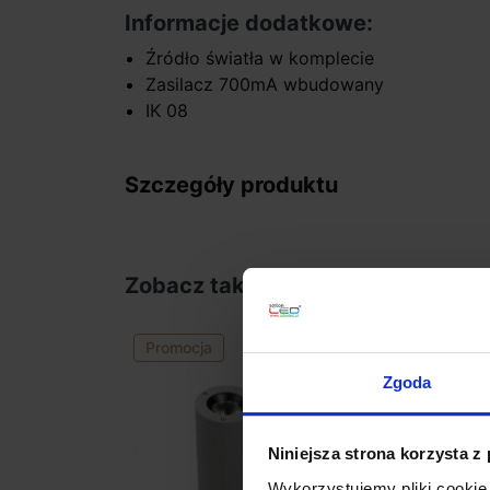
Informacje dodatkowe:
Źródło światła w komplecie
Zasilacz 700mA wbudowany
IK 08
Szczegóły produktu
Zobacz także
Promocja
Zgoda
Niniejsza strona korzysta z
Wykorzystujemy pliki cookie 