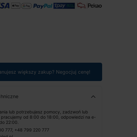
anujesz większy zakup? Negocjuj cenę!
chniczne
tania lub potrzebujesz pomocy, zadzwoń lub
: pracujemy od 8:00 do 18:00, odpowiedzi na e-
do 22:00.
00 777
,
+48 799 220 777
nled.pl