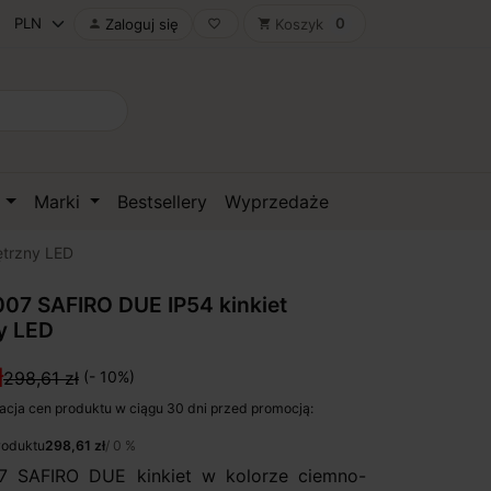
0
Zaloguj się
Koszyk

favorite_border
shopping_cart
D
Marki
Bestsellery
Wyprzedaże
trzny LED
07 SAFIRO DUE IP54 kinkiet
y LED
ł
298,61 zł
(- 10%)
acja cen produktu w ciągu 30 dni przed promocją:
roduktu
298,61 zł
/ 0 %
 SAFIRO DUE kinkiet w kolorze ciemno-