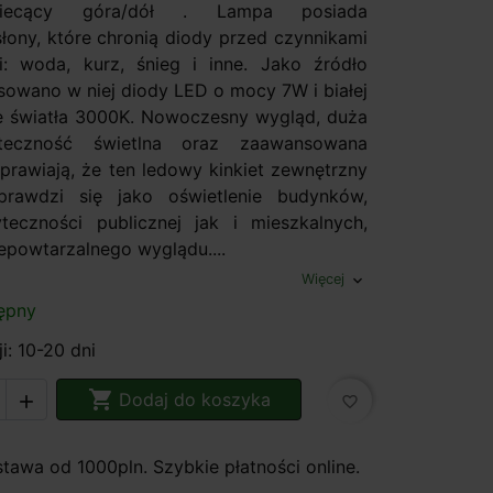
iecący góra/dół . Lampa posiada
słony, które chronią diody przed czynnikami
: woda, kurz, śnieg i inne. Jako źródło
osowano w niej diody LED o mocy 7W i białej
ie światła 3000K. Nowoczesny wygląd, duża
eczność świetlna oraz zaawansowana
sprawiają, że ten ledowy kinkiet zewnętrzny
prawdzi się jako oświetlenie budynków,
eczności publicznej jak i mieszkalnych,
epowtarzalnego wyglądu....
Więcej
expand_more
ępny
i: 10-20 dni

Dodaj do koszyka

favorite_border
awa od 1000pln. Szybkie płatności online.