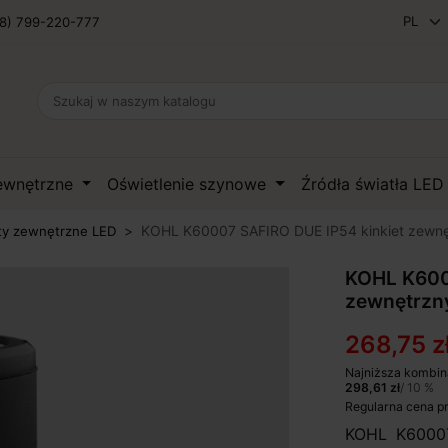
8) 799-220-777
zewnętrzne
Oświetlenie szynowe
Źródła światła LE
KOHL K60007 SAFIRO DUE IP54 kinkiet zewnę
ty zewnętrzne LED
KOHL K600
zewnętrzn
268,75 z
Najniższa kombin
298,61 zł
/ 10 %
Regularna cena p
KOHL K60007