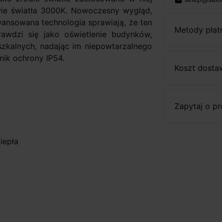
email
wie światła 3000K. Nowoczesny wygląd,
ansowana technologia sprawiają, że ten
Metody płat
awdzi się jako oświetlenie budynków,
szkalnych, nadając im niepowtarzalnego
ik ochrony IP54.
Koszt dosta
Zapytaj o p
iepła