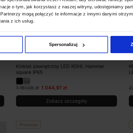
ormacje o tym, jak korzystasz z naszej witryny, udostępniamy p
Partnerzy mogą połączyć te informacje z innymi danymi otrzym
nia z ich usług.
Spersonalizuj
Z
Kinkiet zewnętrzny LED KOHL Hammer
K
square IP65
L
1 161,08 zł
1 044,97 zł
2
Zobacz szczegóły
Promocja