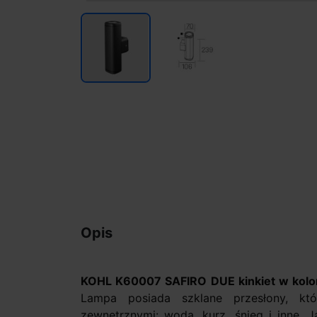
Opis
KOHL K60007 SAFIRO DUE kinkiet w kolo
Lampa posiada szklane przesłony, kt
zewnętrznymi: woda, kurz, śnieg i inne. 