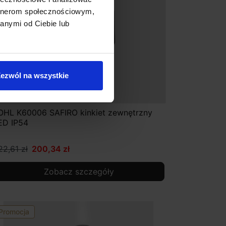
artnerom społecznościowym,
anymi od Ciebie lub
ezwól na wszystkie
OHL K60006 SAFIRO kinkiet zewnętrzny
ED IP54
22,61 zł
200,34 zł
Zobacz szczegóły
Promocja