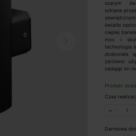
szarym św
szklane prze
zewnętrznymi
światła zast
ciepłej barw
moc i skut
Next
technologia 
doskonale s
zarówno użyt
nadając im ni
Produkt dost
Czas realizacj

Darmowa dost