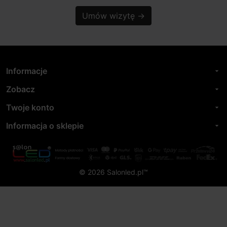
Umów wizytę
→
Informacje
arrow_drop_down
Zobacz
arrow_drop_down
Twoje konto
arrow_drop_down
Informacja o sklepie
arrow_drop_down
© 2026 Salonled.pl™