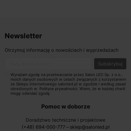
Newsletter
Otrzymuj informację o nowościach i wyprzedażach
Twój adres e-mail
Wyrażam zgodę na przetwarzanie przez Salon LED Sp. z o.o.,
moich danych osobowych w celach związanych z korzystaniem
ze Sklepu internetowego salonled.pl w zgodzie i według zasad
określonych w
Polityce prywatności.
Wiem, że w każdej chwili
mogę odwołać zgodę.
Pomoc w doborze
Doradztwo techniczne i projektowe
(+48) 694-000-777
sklep@salonled.pl
horizontal_rule