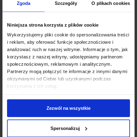
Zgoda
Szczegóły
O plikach cookies
Zapytaj o produkt
Niniejsza strona korzysta z plików cookie
Wykorzystujemy pliki cookie do spersonalizowania treści
Opis
i reklam, aby oferować funkcje społecznościowe i
analizować ruch w naszej witrynie. Informacje o tym, jak
korzystasz z naszej witryny, udostępniamy partnerom
BOOKAT 1005443
to niezwykła lampa ścienna
społecznościowym, reklamowym i analitycznym.
zewnętrzna LED w formie ramki renomowanej,
Partnerzy mogą połączyć te informacje z innymi danymi
niemieckiej firmy SLV. Wykonana z aluminium w kolorze
otrzymanymi od Ciebie lub uzyskanymi podczas
antracyt, zapewnia ciekawy efekt świetlny na ścianie,
korzystania z ich usług.
może być mocowana poziomo lub pionowo. Źródłem
światła są diody LED o mocy 15W, barwę światła
ustawia się za pomocą przełącznika w lampie
Zezwól na wszystkie
pomiędzy biała ciepła 3000K, a biała neutralna 4000K.
Lampa idealnie sprawdzi się jako oświetlenie tarasów,
wejść, elewacji.
Spersonalizuj