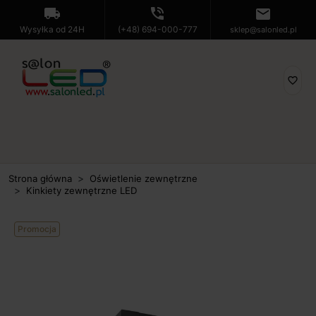
local_shipping
phone_in_talk
mail
Wysyłka od 24H
(+48) 694-000-777
sklep@salonled.pl
favorite_border
Strona główna
Oświetlenie zewnętrzne
Kinkiety zewnętrzne LED
Promocja