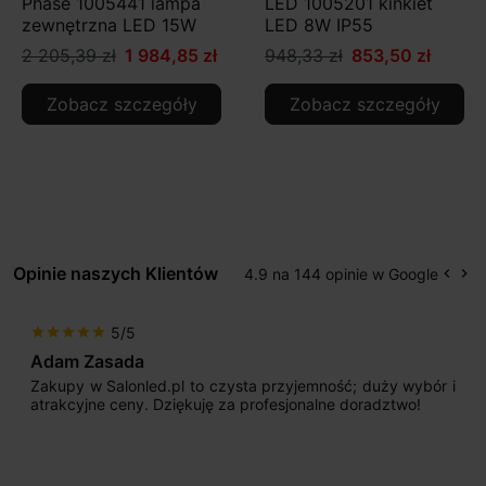
Phase 1005441 lampa
LED 1005201 kinkiet
zewnętrzna LED 15W
LED 8W IP55
2 205,39 zł
1 984,85 zł
948,33 zł
853,50 zł
Zobacz szczegóły
Zobacz szczegóły
Opinie naszych Klientów
4.9 na 144 opinie w Google
keyboard_arrow_left
keyboard_arrow_right
Popr
Na
5/5
star
star
star
star
star
Adam Zasada
Zakupy w Salonled.pl to czysta przyjemność; duży wybór i
atrakcyjne ceny. Dziękuję za profesjonalne doradztwo!