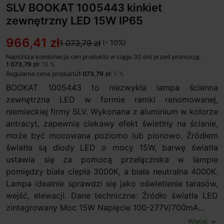
SLV BOOKAT 1005443 kinkiet
zewnętrzny LED 15W IP65
966,41 zł
1 073,79 zł
(- 10%)
Najniższa kombinacja cen produktu w ciągu 30 dni przed promocją:
1 073,79 zł
/ 10 %
Regularna cena produktu
1 073,79 zł
/ 0 %
BOOKAT 1005443 to niezwykła lampa ścienna
zewnętrzna LED w formie ramki renomowanej,
niemieckiej firmy SLV. Wykonana z aluminium w kolorze
antracyt, zapewnia ciekawy efekt świetlny na ścianie,
może być mocowana poziomo lub pionowo. Źródłem
światła są diody LED o mocy 15W, barwę światła
ustawia się za pomocą przełącznika w lampie
pomiędzy biała ciepła 3000K, a biała neutralna 4000K.
Lampa idealnie sprawdzi się jako oświetlenie tarasów,
wejść, elewacji. Dane techniczne: Źródło światła LED
zintegrowany Moc 15W Napięcie 100-277V/700mA...
Więcej
expand_more