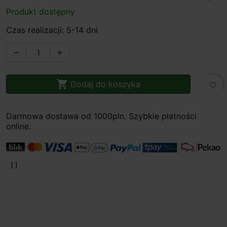
Produkt dostępny
Czas realizacji: 5-14 dni



Dodaj do koszyka
favorite_border
Darmowa dostawa od 1000pln. Szybkie płatności
online.