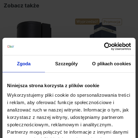
Zobacz także
Wyprzedaż!
Promocja
Zgoda
Szczegóły
O plikach cookies
LUTEC FOCUS kinkiet
LUTEC FOCUS Kinkiet
Niniejsza strona korzysta z plików cookie
zewnętrzny IP44
zewnętrzny LED
Wykorzystujemy pliki cookie do spersonalizowania treści
157,00 zł
314,00 zł
282,60 zł
i reklam, aby oferować funkcje społecznościowe i
analizować ruch w naszej witrynie. Informacje o tym, jak
Zobacz szczegóły
Zobacz szczegóły
korzystasz z naszej witryny, udostępniamy partnerom
społecznościowym, reklamowym i analitycznym.
Partnerzy mogą połączyć te informacje z innymi danymi