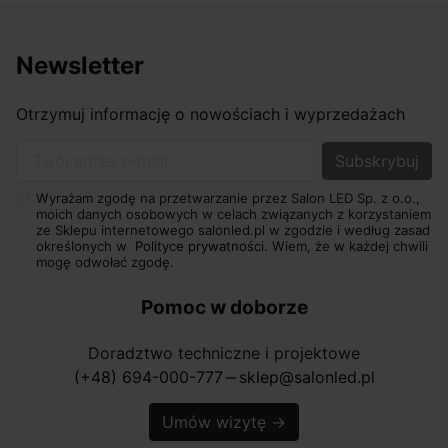
Newsletter
Otrzymuj informację o nowościach i wyprzedażach
Twój adres e-mail
Wyrażam zgodę na przetwarzanie przez Salon LED Sp. z o.o.,
moich danych osobowych w celach związanych z korzystaniem
ze Sklepu internetowego salonled.pl w zgodzie i według zasad
określonych w
Polityce prywatności.
Wiem, że w każdej chwili
mogę odwołać zgodę.
Pomoc w doborze
Doradztwo techniczne i projektowe
(+48) 694-000-777
sklep@salonled.pl
horizontal_rule
Umów wizytę
→