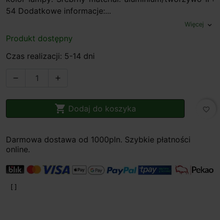
54 Dodatkowe informacje:...
Więcej
expand_more
Produkt dostępny
Czas realizacji: 5-14 dni



Dodaj do koszyka
favorite_border
Darmowa dostawa od 1000pln. Szybkie płatności
online.