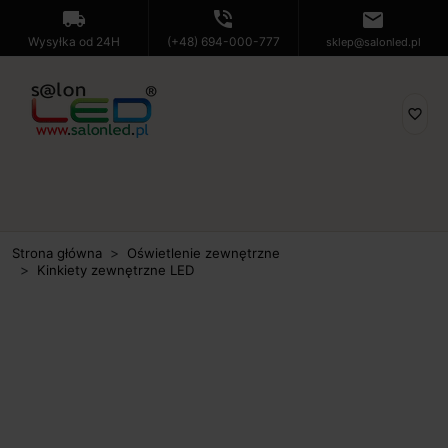
local_shipping
phone_in_talk
mail
Wysyłka od 24H
(+48) 694-000-777
sklep@salonled.pl
favorite_border
Strona główna
Oświetlenie zewnętrzne
Kinkiety zewnętrzne LED