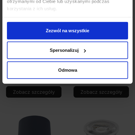
otrzymanymi od Ciebie lub uzyskanymi podczas
korzystania z ich usług.
Zezwól na wszystkie
Spersonalizuj
LUTEC FOCUS kinkiet
LUTEC FOCUS Lampa
zewnętrzny z
ogrodowa
czujnikiem ruchu
Odmowa
279,00 zł
314,00 zł
Zobacz szczegóły
Zobacz szczegóły