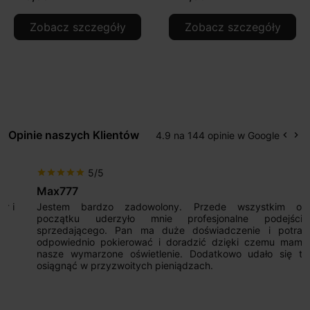
Zobacz szczegóły
Zobacz szczegóły
Opinie naszych Klientów
4.9 na 144 opinie w Google
keyboard_arrow_left
keyboard_arrow_right
Popr
Na
5/5
star
star
star
star
star
Max777
Jestem bardzo zadowolony. Przede wszystkim od
początku uderzyło mnie profesjonalne podejście
sprzedającego. Pan ma duże doświadczenie i potrafi
odpowiednio pokierować i doradzić dzięki czemu mamy
nasze wymarzone oświetlenie. Dodatkowo udało się to
osiągnąć w przyzwoitych pieniądzach.