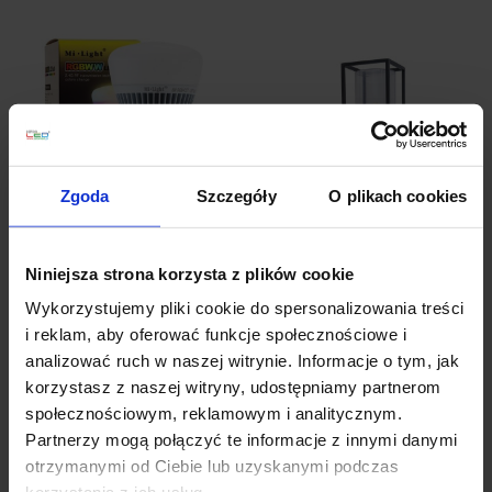
Zgoda
Szczegóły
O plikach cookies
Inteligentna żarówka
LUTEC FLAIR Kinkiet
Niniejsza strona korzysta z plików cookie
LED 8W RGB+CCT E27
zewnętrzny
WI-FI
Wykorzystujemy pliki cookie do spersonalizowania treści
139,00 zł
235,00 zł
i reklam, aby oferować funkcje społecznościowe i
analizować ruch w naszej witrynie. Informacje o tym, jak
Zobacz szczegóły
Zobacz szczegóły
korzystasz z naszej witryny, udostępniamy partnerom
społecznościowym, reklamowym i analitycznym.
Partnerzy mogą połączyć te informacje z innymi danymi
otrzymanymi od Ciebie lub uzyskanymi podczas