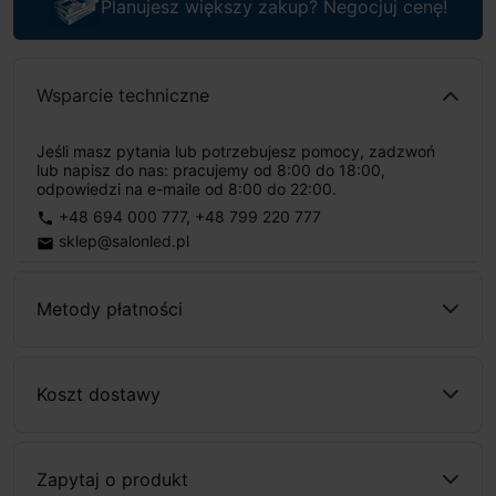
Planujesz większy zakup? Negocjuj cenę!
Wsparcie techniczne
Jeśli masz pytania lub potrzebujesz pomocy, zadzwoń
lub napisz do nas: pracujemy od 8:00 do 18:00,
odpowiedzi na e-maile od 8:00 do 22:00.
+48 694 000 777
,
+48 799 220 777
phone
sklep@salonled.pl
email
Metody płatności
Koszt dostawy
Zapytaj o produkt