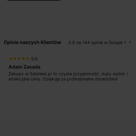
Opinie naszych Klientów
4.9 na 144 opinie w Google
keyboard_arrow_left
keyboard_arrow_right
Popr
Na
5/5
star
star
star
star
star
Adam Zasada
Zakupy w Salonled.pl to czysta przyjemność; duży wybór i
atrakcyjne ceny. Dziękuję za profesjonalne doradztwo!