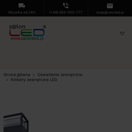
local_shipping
phone_in_talk
mail
Wysyłka od 24H
(+48) 694-000-777
sklep@salonled.pl
favorite_border
Strona główna
Oświetlenie zewnętrzne
Kinkiety zewnętrzne LED