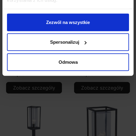
korzystania z ich usług.
Zezwól na wszystkie
Spersonalizuj
LUTEC FLAIR Kinkiet
LUTEC FLAIR Kinkiet
zewnętrzny klasyczny
zewnętrzny z
Odmowa
IP44
czujnikiem ruchu
221,00 zł
328,00 zł
Zobacz szczegóły
Zobacz szczegóły