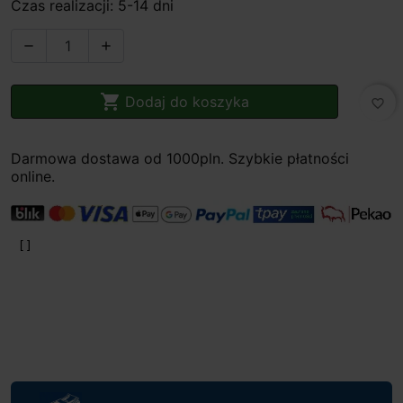
Czas realizacji: 5-14 dni



Dodaj do koszyka
favorite_border
Darmowa dostawa od 1000pln. Szybkie płatności
online.