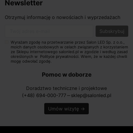
Newsletter
Otrzymuj informację o nowościach i wyprzedażach
Twój adres e-mail
Wyrażam zgodę na przetwarzanie przez Salon LED Sp. z o.o.,
moich danych osobowych w celach związanych z korzystaniem
ze Sklepu internetowego salonled.pl w zgodzie i według zasad
określonych w
Polityce prywatności.
Wiem, że w każdej chwili
mogę odwołać zgodę.
Pomoc w doborze
Doradztwo techniczne i projektowe
(+48) 694-000-777
sklep@salonled.pl
horizontal_rule
Umów wizytę
→