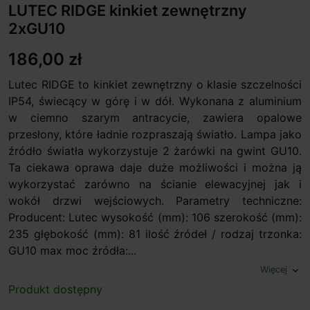
LUTEC RIDGE kinkiet zewnętrzny
2xGU10
186,00 zł
Lutec RIDGE to kinkiet zewnętrzny o klasie szczelności
IP54, świecący w górę i w dół. Wykonana z aluminium
w ciemno szarym antracycie, zawiera opalowe
przesłony, które ładnie rozpraszają światło. Lampa jako
źródło światła wykorzystuje 2 żarówki na gwint GU10.
Ta ciekawa oprawa daje duże możliwości i można ją
wykorzystać zarówno na ścianie elewacyjnej jak i
wokół drzwi wejściowych. Parametry techniczne:
Producent: Lutec wysokość (mm): 106 szerokość (mm):
235 głębokość (mm): 81 ilość źródeł / rodzaj trzonka:
GU10 max moc źródła:...
Więcej
expand_more
Produkt dostępny