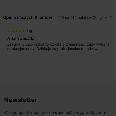
Opinie naszych Klientów
4.9 na 144 opinie w Google
keyboard_arrow_left
keyboard_arrow_right
Popr
Na
5/5
star
star
star
star
star
Adam Zasada
Zakupy w Salonled.pl to czysta przyjemność; duży wybór i
atrakcyjne ceny. Dziękuję za profesjonalne doradztwo!
Newsletter
Otrzymuj informację o nowościach i wyprzedażach