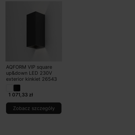
AQFORM VIP square
up&down LED 230V
exterior kinkiet 26543
1 071,33 zł
Zobacz szczegóły