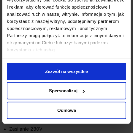
aluminium malowanego w kolorze czarnym lub białym,
i reklam, aby oferować funkcje społecznościowe i
która zapobiega gromadzeniu się wody. Lampa VIP
analizować ruch w naszej witrynie. Informacje o tym, jak
posiada zintegrowane źródło światła LED w 2 barwach
korzystasz z naszej witryny, udostępniamy partnerom
do wyboru: biała ciepła 2700K/3000K z kątem
społecznościowym, reklamowym i analitycznym.
świecenia wynoszącym 65° świecąc w 1 kierunku.
Partnerzy mogą połączyć te informacje z innymi danymi
Dzięki klasie szczelności IP65 pięknie zaakcentuje
otrzymanymi od Ciebie lub uzyskanymi podczas
elewację lub sprawdzi się jako oświetlenie balkonu,
korzystania z ich usług.
loggii lub łazienki.
Dane techniczne:
Zezwól na wszystkie
Moc: 6W LED, zintegrowane
Strumień światła: 2700K-500lm, 3000K-520lm
Temperatura barwy światła: biała ciepła
Spersonalizuj
2700K/3000K
Kąt świecenia: 65°
Wymiary: 7cm x 7cm
Odmowa
Wysokość 11cm
Klasa szczelności IP65
Zasilanie 230V