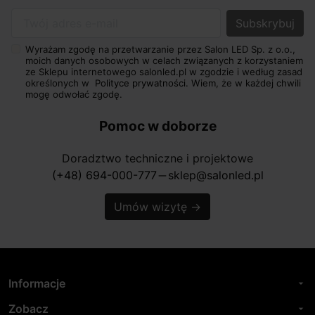
Twój adres e-mail
Wyrażam zgodę na przetwarzanie przez Salon LED Sp. z o.o.,
moich danych osobowych w celach związanych z korzystaniem
ze Sklepu internetowego salonled.pl w zgodzie i według zasad
określonych w
Polityce prywatności.
Wiem, że w każdej chwili
mogę odwołać zgodę.
Pomoc w doborze
Doradztwo techniczne i projektowe
(+48) 694-000-777
sklep@salonled.pl
horizontal_rule
Umów wizytę
→
Informacje
arrow_drop_down
Zobacz
arrow_drop_down