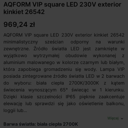
AQFORM VIP square LED 230V exterior
kinkiet 26542
969,24 zł
AQFORM VIP square LED 230V exterior kinkiet 26542
minimalistyczny sześcian odporny na warunki
zewnętrzne. Źródło światła LED jest zamknięte w
wyjątkowo wytrzymałej obudowie wykonanej z
aluminium malowanego w kolorze czarnym lub białym,
która zapobiega gromadzeniu się wody. Lampa VIP
posiada zintegrowane źródło światła LED w 2 barwach
do wyboru: biała ciepła 2700K/3000K z kątem
świecenia wynoszącym 65° świecąc w 1 kierunku.
Dzięki klasie szczelności IP65 pięknie zaakcentuje
elewację lub sprawdzi się jako oświetlenie balkonu,
loggii lub...
Więcej
expand_more
Barwa światła: biała ciepła 2700K