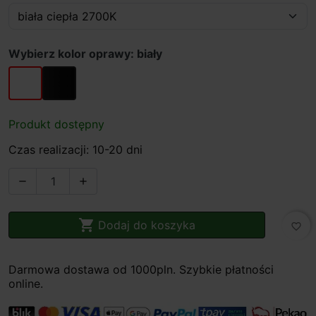
Wybierz kolor oprawy: biały
biały
czarny
Produkt dostępny
Czas realizacji: 10-20 dni



Dodaj do koszyka
favorite_border
Darmowa dostawa od 1000pln. Szybkie płatności
online.