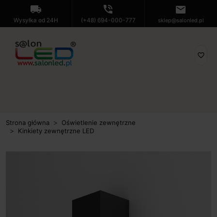
local_shipping
phone_in_talk
mail
Wysyłka od 24H
(+48) 694-000-777
sklep@salonled.pl
favorite_border
Strona główna
Oświetlenie zewnętrzne
Kinkiety zewnętrzne LED