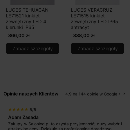
LUCES TEHUACAN
LUCES VERACRUZ
LE71521 kinkiet
LE71515 kinkiet
zewnętrzny LED 4
zewnętrzny LED IP65
kierunki IP65
antracyt
366,00 zł
338,00 zł
Zobacz szczegóły
Zobacz szczegóły
Opinie naszych Klientów
4.9 na 144 opinie w Google
keyboard_arrow_left
keyboard_arrow_right
Popr
Na
5/5
star
star
star
star
star
Adam Zasada
Zakupy w Salonled.pl to czysta przyjemność; duży wybór i
atrakcyjne ceny. Dziękuję za profesjonalne doradztwo!