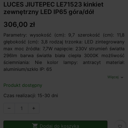
LUCES JIUTEPEC LE71523 kinkiet
zewnętrzny LED IP65 góra/dół
306,00 zł
Parametry: wysokość (cm): 9,7 szerokość (cm): 11,8
głębokość (cm): 3,8 rodzaj trzonka: LED zintegrowany
max moc źródła: 7,7W napięcie: 230V strumień światła
296lm barwa światła biała ciepła 3000K możliwość
ściemniania: Nie kolor lampy: antracyt materiał:
aluminium/szkło IP: 65
Więcej
expand_more
Produkt dostępny
Czas realizacji: 15-30 dni



Dodaj do koszyka
favorite_border