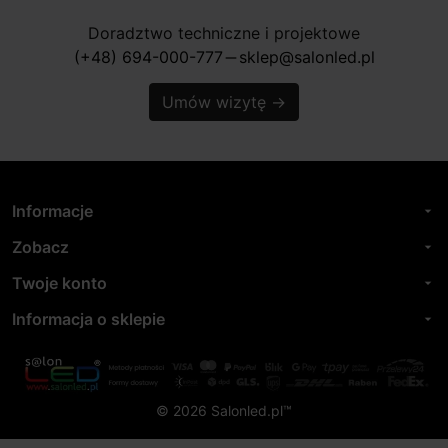
Doradztwo techniczne i projektowe
(+48) 694-000-777
sklep@salonled.pl
horizontal_rule
Umów wizytę
→
Informacje
arrow_drop_down
Zobacz
arrow_drop_down
Twoje konto
arrow_drop_down
Informacja o sklepie
arrow_drop_down
© 2026 Salonled.pl™