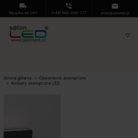
local_shipping
phone_in_talk
mail
Wysyłka od 24H
(+48) 694-000-777
sklep@salonled.pl
favorite_border
Strona główna
Oświetlenie zewnętrzne
Kinkiety zewnętrzne LED