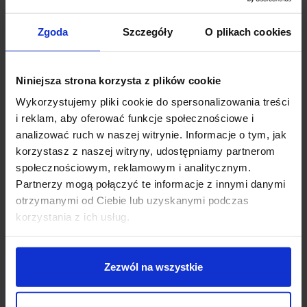
Zgoda
Szczegóły
O plikach cookies
favorite_border
favorite_border
Niniejsza strona korzysta z plików cookie
Wykorzystujemy pliki cookie do spersonalizowania treści
i reklam, aby oferować funkcje społecznościowe i
analizować ruch w naszej witrynie. Informacje o tym, jak
korzystasz z naszej witryny, udostępniamy partnerom
LUCES CULIACAN
LUCES MAZATLAN
społecznościowym, reklamowym i analitycznym.
LE71511 kinkiet
LE71512 kinkiet
Partnerzy mogą połączyć te informacje z innymi danymi
zewnętrzny solarny LED
zewnętrzny solarny LED
otrzymanymi od Ciebie lub uzyskanymi podczas
z czujnikiem
z czujnikiem
korzystania z ich usług.
300,00 zł
282,00 zł
Zobacz szczegóły
Zobacz szczegóły
Zezwól na wszystkie