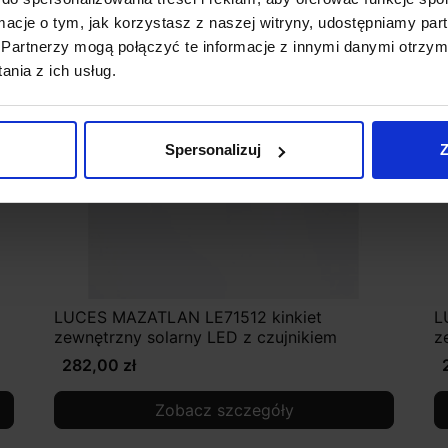
ormacje o tym, jak korzystasz z naszej witryny, udostępniamy p
Partnerzy mogą połączyć te informacje z innymi danymi otrzym
nia z ich usług.
Spersonalizuj
Z
LUCES MAZATLAN LE71512 kinkiet
L
zewnętrzny solarny LED z czujnikiem
z
282,00 zł
Zobacz szczegóły