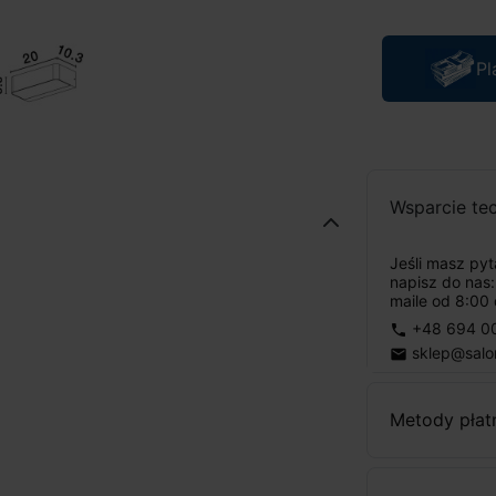
Pl
Wsparcie te
Jeśli masz py
napisz do nas
maile od 8:00 
+48 694 0
phone
sklep@salo
email
Metody płat