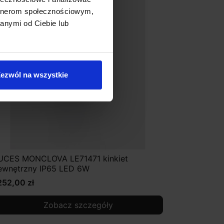
artnerom społecznościowym,
anymi od Ciebie lub
ezwól na wszystkie
UCES MONCLOVA LE71471 kinkiet
ewnętrzny IP65 LED 6W
252,00 zł
Zobacz szczegóły