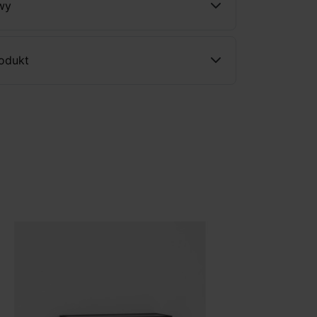
wy
rodukt