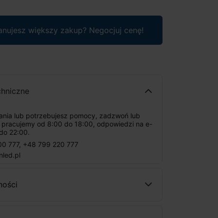
anujesz większy zakup? Negocjuj cenę!
chniczne
tania lub potrzebujesz pomocy, zadzwoń lub
: pracujemy od 8:00 do 18:00, odpowiedzi na e-
do 22:00.
00 777
,
+48 799 220 777
nled.pl
ności