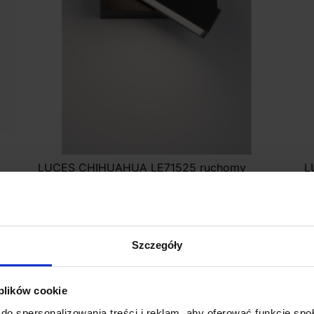
LUCES CHIHUAHUA LE71525 ruchomy
L
kinkiet zewnętrzny LED 10W
z
397,00 zł
Zobacz szczegóły
Szczegóły
 plików cookie
do spersonalizowania treści i reklam, aby oferować funkcje sp