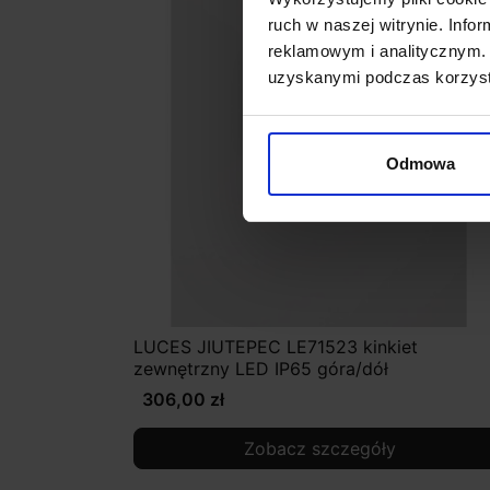
ruch w naszej witrynie. Inf
reklamowym i analitycznym. 
uzyskanymi podczas korzysta
Odmowa
LUCES JIUTEPEC LE71523 kinkiet
zewnętrzny LED IP65 góra/dół
306,00 zł
Zobacz szczegóły