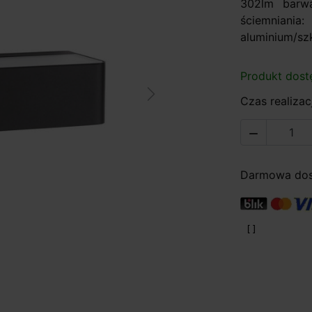
302lm barwa
ściemniania
aluminium/szk
Produkt dost
Next
Czas realizacj

Darmowa dost