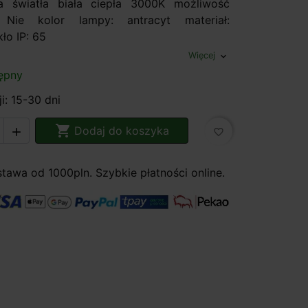
 światła biała ciepła 3000K możliwość
: Nie kolor lampy: antracyt materiał:
ło IP: 65
Więcej
expand_more
ępny
i: 15-30 dni

Dodaj do koszyka

favorite_border
awa od 1000pln. Szybkie płatności online.