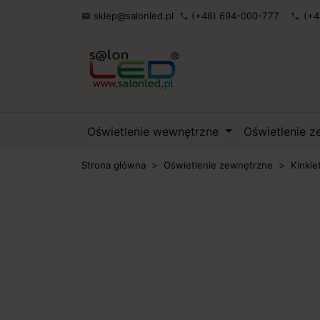
sklep@salonled.pl
(+48) 694-000-777
(+4

phone
phone
Oświetlenie wewnętrzne
Oświetlenie 
Strona główna
Oświetlenie zewnętrzne
Kinkie