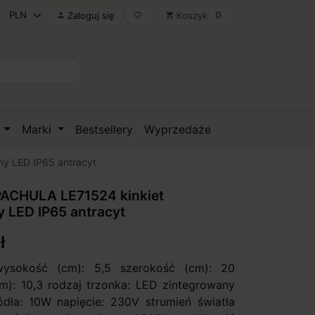
0
Zaloguj się
Koszyk

favorite_border
shopping_cart
D
Marki
Bestsellery
Wyprzedaże
y LED IP65 antracyt
ACHULA LE71524 kinkiet
 LED IP65 antracyt
ł
wysokość (cm): 5,5 szerokość (cm): 20
m): 10,3 rodzaj trzonka: LED zintegrowany
ła: 10W napięcie: 230V strumień światła