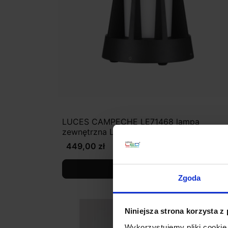
LUCES CAMPECHE LE71468 lampa
zewnętrzna LED 8,2W IP65
449,00 zł
Zobacz szczegóły
Zgoda
Niniejsza strona korzysta z
Wykorzystujemy pliki cookie 