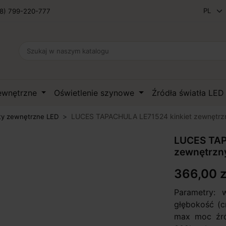
8) 799-220-777
zewnętrzne
Oświetlenie szynowe
Źródła światła LE
LUCES TAPACHULA LE71524 kinkiet zewnętrzn
ty zewnętrzne LED
LUCES TAP
zewnętrzny
366,00 z
Parametry: 
głębokość (c
max moc źród