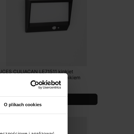
UCES CULIACAN LE71511 kinkiet
ewnętrzny solarny LED z czujnikiem
300,00 zł
Zobacz szczegóły
O plikach cookies
ołecznościowe i analizować