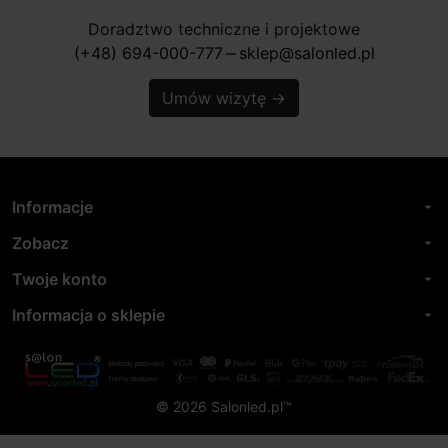
Doradztwo techniczne i projektowe
(+48) 694-000-777
sklep@salonled.pl
horizontal_rule
Umów wizytę
→
Informacje
arrow_drop_down
Zobacz
arrow_drop_down
Twoje konto
arrow_drop_down
Informacja o sklepie
arrow_drop_down
© 2026 Salonled.pl™