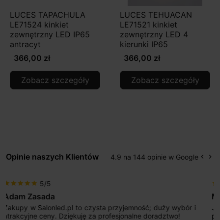
LUCES TAPACHULA
LUCES TEHUACAN
LE71524 kinkiet
LE71521 kinkiet
zewnętrzny LED IP65
zewnętrzny LED 4
antracyt
kierunki IP65
366,00 zł
366,00 zł
Zobacz szczegóły
Zobacz szczegóły
Opinie naszych Klientów
4.9 na 144 opinie w Google
keyboard_arrow_left
keyboard_arrow_right
Popr
Na
5/5
star
star
star
star
star
Max777
Jestem bardzo zadowolony. Przede wszystkim od
początku uderzyło mnie profesjonalne podejście