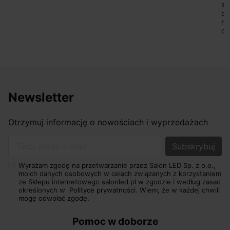
sprzedającego. Pan ma duże doświadczenie i potrafi
odpowiednio pokierować i doradzić dzięki czemu mamy
nasze wymarzone oświetlenie. Dodatkowo udało się to
osiągnąć w przyzwoitych pieniądzach.
Newsletter
Otrzymuj informację o nowościach i wyprzedażach
Twój adres e-mail
Wyrażam zgodę na przetwarzanie przez Salon LED Sp. z o.o.,
moich danych osobowych w celach związanych z korzystaniem
ze Sklepu internetowego salonled.pl w zgodzie i według zasad
określonych w
Polityce prywatności.
Wiem, że w każdej chwili
mogę odwołać zgodę.
Pomoc w doborze