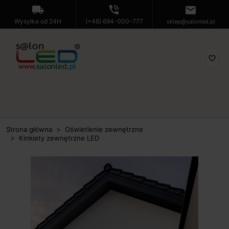
local_shipping
phone_in_talk
mail
Wysyłka od 24H
(+48) 694-000-777
sklep@salonled.pl
favorite_border
Strona główna
Oświetlenie zewnętrzne
Kinkiety zewnętrzne LED