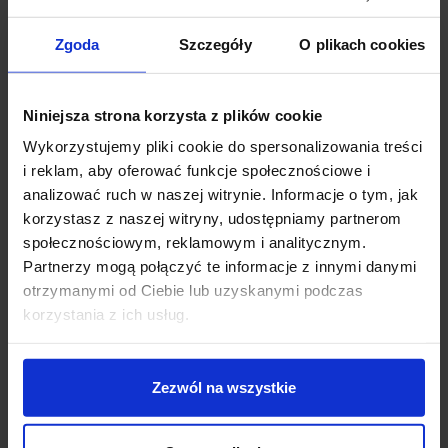
Zgoda
Szczegóły
O plikach cookies
Niniejsza strona korzysta z plików cookie
Wykorzystujemy pliki cookie do spersonalizowania treści
i reklam, aby oferować funkcje społecznościowe i
analizować ruch w naszej witrynie. Informacje o tym, jak
LUCES CHIHUAHUA
LUCES ENCRUCIJADA
korzystasz z naszej witryny, udostępniamy partnerom
LE71525 ruchomy
LE71566 lampa
społecznościowym, reklamowym i analitycznym.
kinkiet zewnętrzny LED
zewnętrzna LED IP65
Partnerzy mogą połączyć te informacje z innymi danymi
10W
65cm
otrzymanymi od Ciebie lub uzyskanymi podczas
397,00 zł
571,00 zł
korzystania z ich usług.
Zobacz szczegóły
Zobacz szczegóły
Zezwól na wszystkie