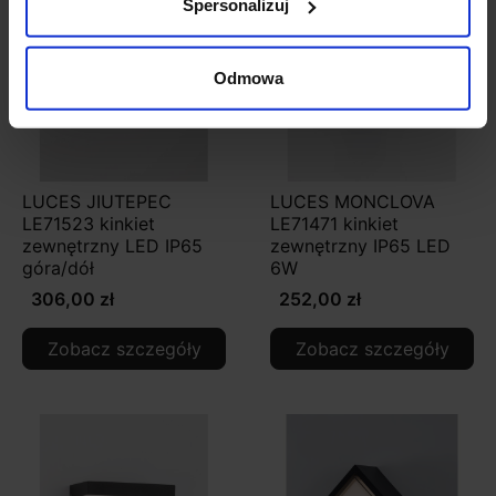
Spersonalizuj
Odmowa
LUCES JIUTEPEC
LUCES MONCLOVA
LE71523 kinkiet
LE71471 kinkiet
zewnętrzny LED IP65
zewnętrzny IP65 LED
góra/dół
6W
306,00 zł
252,00 zł
Zobacz szczegóły
Zobacz szczegóły