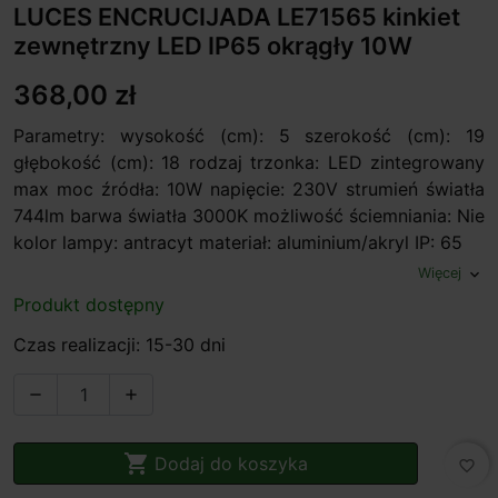
LUCES ENCRUCIJADA LE71565 kinkiet
zewnętrzny LED IP65 okrągły 10W
368,00 zł
Parametry: wysokość (cm): 5 szerokość (cm): 19
głębokość (cm): 18 rodzaj trzonka: LED zintegrowany
max moc źródła: 10W napięcie: 230V strumień światła
744lm barwa światła 3000K możliwość ściemniania: Nie
kolor lampy: antracyt materiał: aluminium/akryl IP: 65
Więcej
expand_more
Produkt dostępny
Czas realizacji: 15-30 dni



Dodaj do koszyka
favorite_border