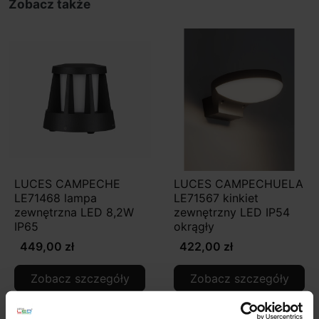
Zobacz także
LUCES CAMPECHE
LUCES CAMPECHUELA
LE71468 lampa
LE71567 kinkiet
zewnętrzna LED 8,2W
zewnętrzny LED IP54
IP65
okrągły
449,00 zł
422,00 zł
Zobacz szczegóły
Zobacz szczegóły