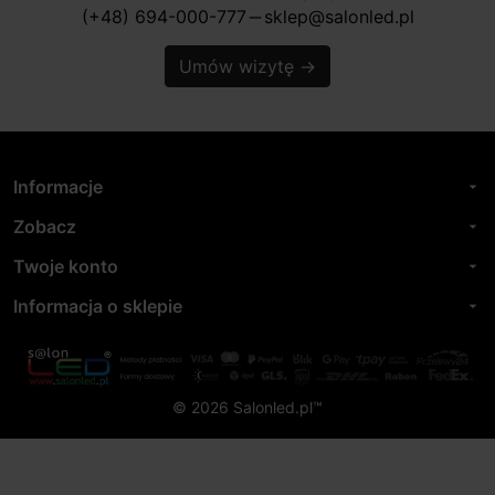
(+48) 694-000-777
sklep@salonled.pl
horizontal_rule
Umów wizytę
→
Informacje
arrow_drop_down
Zobacz
arrow_drop_down
Twoje konto
arrow_drop_down
Informacja o sklepie
arrow_drop_down
© 2026 Salonled.pl™