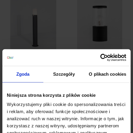
LUCES
LUCES GUERRERO
CONTRAMAESTRE
LE71492 kinkiet
LE71578 lampa
zewnętrzny E27 IP54
Zgoda
Szczegóły
O plikach cookies
zewnętrzna IP54 60cm
czarny
391,00 zł
254,00 zł
Niniejsza strona korzysta z plików cookie
Zobacz szczegóły
Zobacz szczegóły
Wykorzystujemy pliki cookie do spersonalizowania treści
i reklam, aby oferować funkcje społecznościowe i
analizować ruch w naszej witrynie. Informacje o tym, jak
korzystasz z naszej witryny, udostępniamy partnerom
społecznościowym, reklamowym i analitycznym.