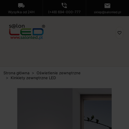
local_shipping
phone_in_talk
mail
Wysyłka od 24H
(+48) 694-000-777
sklep@salonled.pl
favorite_border
Strona główna
Oświetlenie zewnętrzne
Kinkiety zewnętrzne LED