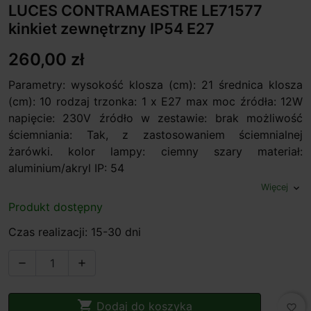
LUCES CONTRAMAESTRE LE71577
kinkiet zewnętrzny IP54 E27
260,00 zł
Parametry: wysokość klosza (cm): 21 średnica klosza
(cm): 10 rodzaj trzonka: 1 x E27 max moc źródła: 12W
napięcie: 230V źródło w zestawie: brak możliwość
ściemniania: Tak, z zastosowaniem ściemnialnej
żarówki. kolor lampy: ciemny szary materiał:
aluminium/akryl IP: 54
Więcej
expand_more
Produkt dostępny
Czas realizacji: 15-30 dni



Dodaj do koszyka
favorite_border