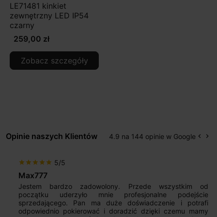
LE71481 kinkiet
zewnętrzny LED IP54
czarny
259,00 zł
Zobacz szczegóły
Opinie naszych Klientów
4.9 na 144 opinie w Google
keyboard_arrow_left
keyboard_arrow_right
Popr
Na
5/5
star
star
star
star
star
Max777
Jestem bardzo zadowolony. Przede wszystkim od
początku uderzyło mnie profesjonalne podejście
sprzedającego. Pan ma duże doświadczenie i potrafi
odpowiednio pokierować i doradzić dzięki czemu mamy