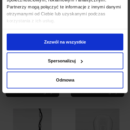
Partnerzy mogą połączyć te informacje z innymi danymi
otrzymanymi od Ciebie lub uzyskanymi podczas
korzystania z ich usług.
Zezwól na wszystkie
LUCES HORMIGUEROS
LUCES JUAREZ
LE71571 kinkiet
LE71465/6 kinkiet
zewnętrzny LED IP54
zewnętrzny IP54 biały,
Spersonalizuj
szary
czarny
464,00 zł
297,00 zł
Odmowa
Zobacz szczegóły
Zobacz szczegóły