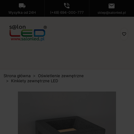
local_shipping
phone_in_talk
mail
Wysyłka od 24H
(+48) 694-000-777
sklep@salonled.pl
favorite_border
Strona główna
Oświetlenie zewnętrzne
Kinkiety zewnętrzne LED