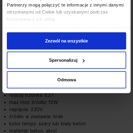
Partnerzy mogą połączyć te informacje z innymi danymi
otrzymanymi od Ciebie lub uzyskanymi podczas
Zapytaj o produkt
korzystania z ich usług.
Zezwól na wszystkie
Opis
Spersonalizuj
Parametry:
wysokość (cm): 16
Odmowa
szerokość (cm): 16
głębokość (cm): 16
rodzaj trzonka: E27
max moc źródła: 12W
napięcie: 230V
źródło w zestawie: brak
kolor lampy: szary lub biały beton
materiał: beton, akryl