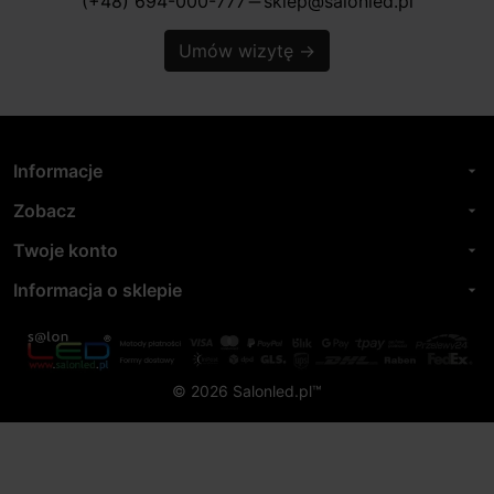
(+48) 694-000-777
sklep@salonled.pl
horizontal_rule
Umów wizytę
→
Informacje
arrow_drop_down
Zobacz
arrow_drop_down
Twoje konto
arrow_drop_down
Informacja o sklepie
arrow_drop_down
© 2026 Salonled.pl™