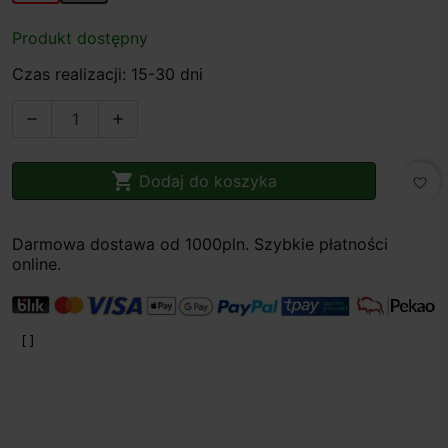
Produkt dostępny
Czas realizacji: 15-30 dni



Dodaj do koszyka
favorite_border
Darmowa dostawa od 1000pln. Szybkie płatności
online.