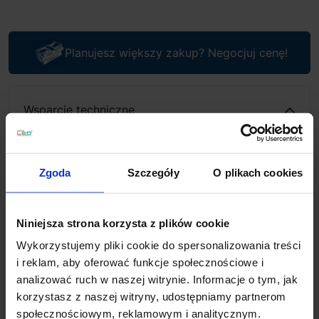
Planujesz większy zakup? Negocjuj cenę!
Wsparcie techniczne
Jeśli masz pytania lub potrzebujesz pomocy, zadzwoń
lub napisz do nas: pracujemy od 8:00 do 18:00,
odpowiedzi na e-maile od 8:00 do 22:00.
Zgoda
Szczegóły
O plikach cookies
+48 694 000 777
,
+48 799 220 777
phone
sklep@salonled.pl
email
Niniejsza strona korzysta z plików cookie
Wykorzystujemy pliki cookie do spersonalizowania treści
Metody płatności
i reklam, aby oferować funkcje społecznościowe i
analizować ruch w naszej witrynie. Informacje o tym, jak
korzystasz z naszej witryny, udostępniamy partnerom
Koszt dostawy
społecznościowym, reklamowym i analitycznym.