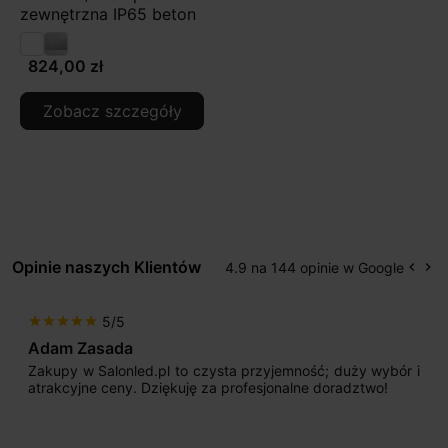
zewnętrzna IP65 beton
824,00 zł
Zobacz szczegóły
Opinie naszych Klientów
4.9 na 144 opinie w Google
keyboard_arrow_left
keyboard_arrow_right
Popr
Na
5/5
star
star
star
star
star
Adam Zasada
Zakupy w Salonled.pl to czysta przyjemność; duży wybór i
atrakcyjne ceny. Dziękuję za profesjonalne doradztwo!