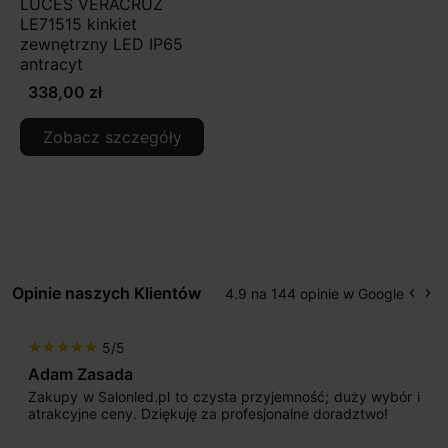
LUCES VERACRUZ
LE71515 kinkiet
zewnętrzny LED IP65
antracyt
338,00 zł
Zobacz szczegóły
Opinie naszych Klientów
4.9 na 144 opinie w Google
keyboard_arrow_left
keyboard_arrow_right
Popr
Na
5/5
star
star
star
star
star
Adam Zasada
Zakupy w Salonled.pl to czysta przyjemność; duży wybór i
atrakcyjne ceny. Dziękuję za profesjonalne doradztwo!