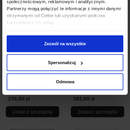
społecznościowym, reklamowym i analitycznym.
Partnerzy mogą połączyć te informacje z innymi danymi
otrzymanymi od Ciebie lub uzyskanymi podczas
korzystania z ich usług.
Zezwól na wszystkie
Spersonalizuj
LUCES MANICARAGUA
LUCES MAZATLAN
LE71555 kinkiet
LE71512 kinkiet
Odmowa
zewnętrzny IP65 GU10
zewnętrzny solarny LED
antracyt
z czujnikiem
270,00 zł
282,00 zł
Zobacz szczegóły
Zobacz szczegóły