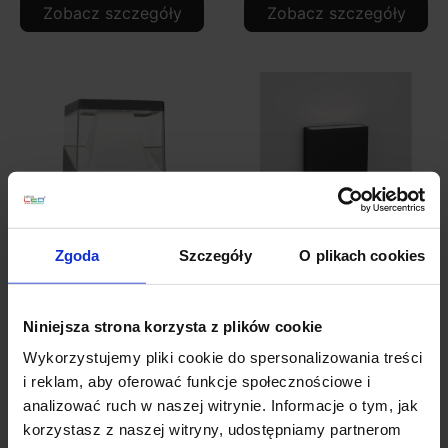
Zobacz szczegóły
Zobacz szczegóły
Zgoda
Szczegóły
O plikach cookies
LUCES HORMIGUEROS
LUCES JIUTEPEC
LE71571 kinkiet
LE71523 kinkiet
Niniejsza strona korzysta z plików cookie
zewnętrzny LED IP54
zewnętrzny LED IP65
szary
góra/dół
Wykorzystujemy pliki cookie do spersonalizowania treści
464,00 zł
306,00 zł
i reklam, aby oferować funkcje społecznościowe i
analizować ruch w naszej witrynie. Informacje o tym, jak
Zobacz szczegóły
Zobacz szczegóły
korzystasz z naszej witryny, udostępniamy partnerom