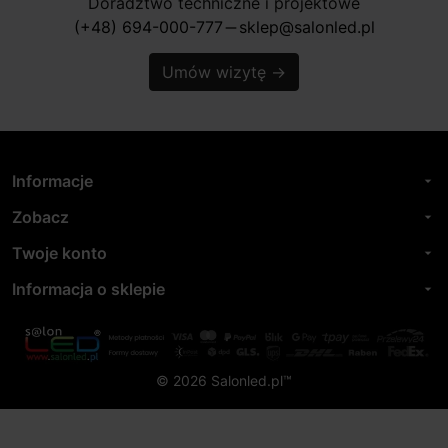
Doradztwo techniczne i projektowe
(+48) 694-000-777
sklep@salonled.pl
horizontal_rule
Umów wizytę
→
Informacje
arrow_drop_down
Zobacz
arrow_drop_down
Twoje konto
arrow_drop_down
Informacja o sklepie
arrow_drop_down
© 2026 Salonled.pl™