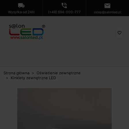
local_shipping
phone_in_talk
mail
Wysyłka od 24H
(+48) 694-000-777
sklep@salonled.pl
favorite_border
Strona główna
Oświetlenie zewnętrzne
Kinkiety zewnętrzne LED