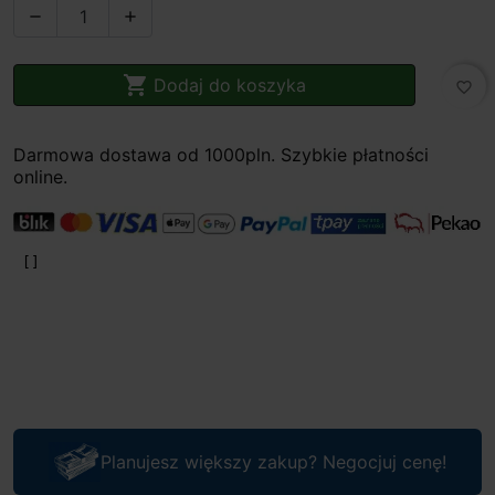



Dodaj do koszyka
favorite_border
Darmowa dostawa od 1000pln. Szybkie płatności
online.
Planujesz większy zakup? Negocjuj cenę!