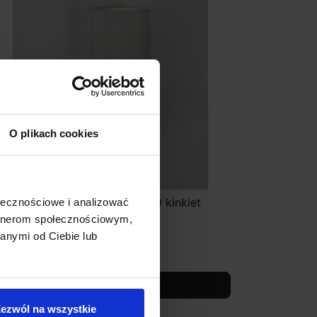
O plikach cookies
UCES BUENAVISTA LE71608/9 kinkiet
ołecznościowe i analizować
ewnętrzny IP65 beton
artnerom społecznościowym,
anymi od Ciebie lub
276,00 zł
Zobacz szczegóły
ezwól na wszystkie