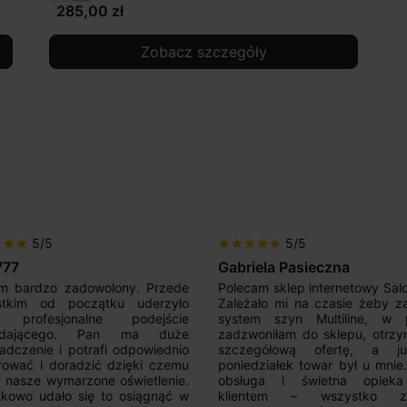
285,00 zł
Zobacz szczegóły
5/5
5/5
r
star
star
star
star
star
star
star
iela Pasieczna
Mir Por
am sklep internetowy SalonLED.
Super sprzedawca! Kupowałem
ało mi na czasie żeby zakupić
razy i jestem zadowolony z j
em szyn Multiline, w piątek
produktów. Wszystko zgod
oniłam do sklepu, otrzymałam
opisem, sprawna realizacja,
egółową ofertę, a już w
kontakt. Polecam.
działek towar był u mnie.Super
uga i świetna opieka nad
ntem – wszystko zostało