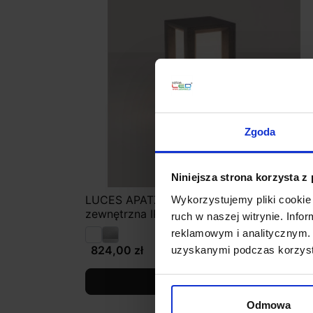
Zgoda
Niniejsza strona korzysta z
LUCES APATZINGAN LE71583/4 lampa
Wykorzystujemy pliki cookie 
zewnętrzna IP65 beton
ruch w naszej witrynie. Inf
reklamowym i analitycznym. 
824,00 zł
uzyskanymi podczas korzysta
Zobacz szczegóły
Odmowa