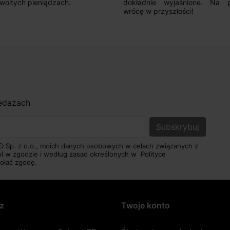
adnie wyjaśnione. Na pewno
 w przyszłości!
zedażach
D Sp. z o.o., moich danych osobowych w celach związanych z
pl w zgodzie i według zasad określonych w
Polityce
ołać zgodę.
z
Twoje konto