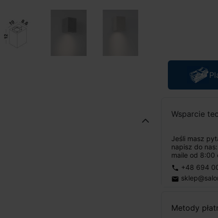
Pl
Wsparcie te
Jeśli masz py
napisz do nas
maile od 8:00 
+48 694 0
phone
sklep@salo
email
Metody płat