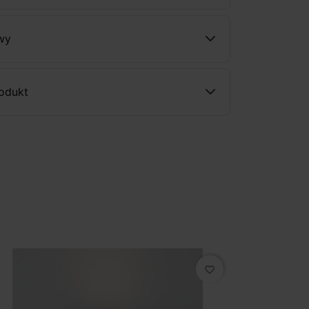
wy
rodukt
favorite_border