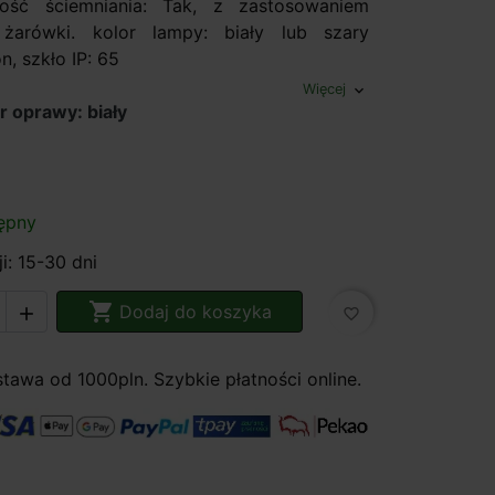
ość ściemniania: Tak, z zastosowaniem
j żarówki. kolor lampy: biały lub szary
n, szkło IP: 65
Więcej
expand_more
r oprawy: biały
ępny
i: 15-30 dni

Dodaj do koszyka

favorite_border
awa od 1000pln. Szybkie płatności online.