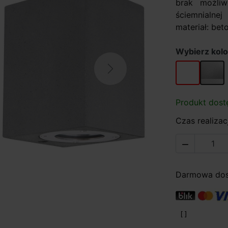
brak możliw
ściemnialne
materiał: beto
Wybierz kolo
biały
szary
Next
Produkt dost
Czas realizacj

Darmowa dost