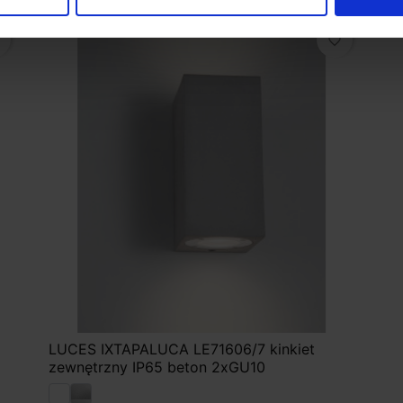
favorite_border
LUCES IXTAPALUCA LE71606/7 kinkiet
zewnętrzny IP65 beton 2xGU10