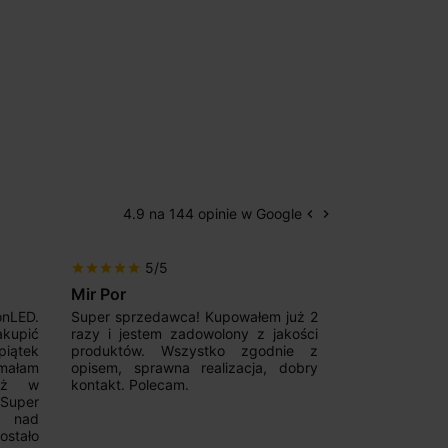
4.9 na 144 opinie w Google
keyboard_arrow_left
keyboard_arrow_right
Poprzedni
Następny
5/5
5/5
star
star
star
star
star
star
star
star
star
star
Patryk123
Adrianas
 już 2
Szybka realizacja zamówienia,
Good magnetic
akości
konkurencyjna cena oraz fachowa
Fast deliver
nie z
pomoc w zakresie szyn
communicative
 dobry
magnetycznych. Wiele możliwości
from them
wyboru. Z pewnością skorzystam
Recommend!!!
ponownie.