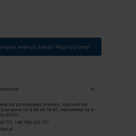
anujesz większy zakup? Negocjuj cenę!
chniczne
tania lub potrzebujesz pomocy, zadzwoń lub
: pracujemy od 8:00 do 18:00, odpowiedzi na e-
do 22:00.
00 777
,
+48 799 220 777
nled.pl