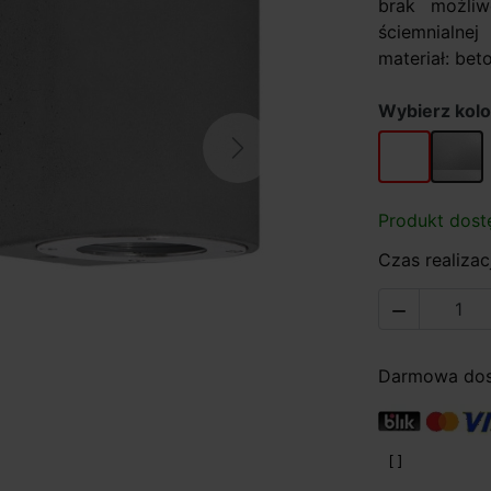
brak możliw
ściemnialne
materiał: beto
Wybierz kolo
biały
szary
Next
Produkt dost
Czas realizacj

Darmowa dost