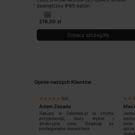
zewnętrzny IP65 beton
218,00 zł
Zobacz szczegóły
Opinie naszych Klientów
5/5
star
star
star
star
star
star
star
sta
Adam Zasada
Max
alny sklep,
Zakupy w Salonled.pl to czysta
Jeste
niam fachową
przyjemność; duży wybór i
wszy
 wyborze
atrakcyjne ceny. Dziękuję za
mnie
Zdecydowanie
profesjonalne doradztwo!
sprz
doświ