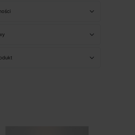
ności
wy
rodukt