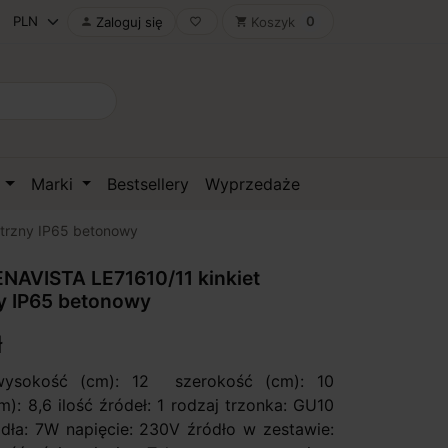
0
Zaloguj się
Koszyk

favorite_border
shopping_cart
D
Marki
Bestsellery
Wyprzedaże
trzny IP65 betonowy
NAVISTA LE71610/11 kinkiet
y IP65 betonowy
ł
wysokość (cm): 12 szerokość (cm): 10
): 8,6 ilość źródeł: 1 rodzaj trzonka: GU10
ła: 7W napięcie: 230V źródło w zestawie: