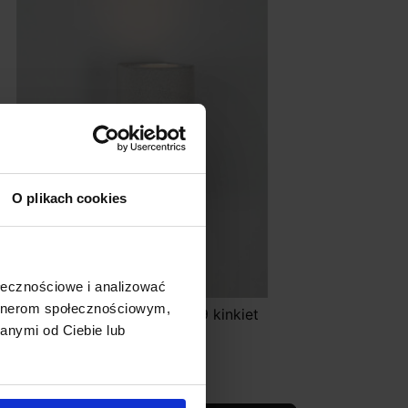
O plikach cookies
ołecznościowe i analizować
artnerom społecznościowym,
UCES BUENAVISTA LE71608/9 kinkiet
anymi od Ciebie lub
ewnętrzny IP65 beton
276,00 zł