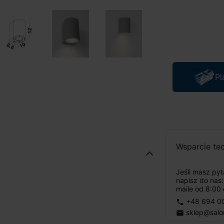
Pl
Wsparcie te
Jeśli masz py
napisz do nas
maile od 8:00 
+48 694 0
phone
sklep@salo
email