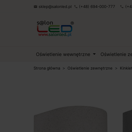
sklep@salonled.pl
(+48) 694-000-777
(+4

phone
phone
Oświetlenie wewnętrzne
Oświetlenie 
Strona główna
Oświetlenie zewnętrzne
Kinkie