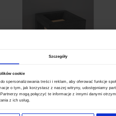
Szczegóły
 plików cookie
do spersonalizowania treści i reklam, aby oferować funkcje sp
ormacje o tym, jak korzystasz z naszej witryny, udostępniamy p
LUCES APATZINGAN LE71585/6 kinkiet
L
Partnerzy mogą połączyć te informacje z innymi danymi otrzym
zewnętrzny IP65 beton
z
nia z ich usług.
403,00 zł