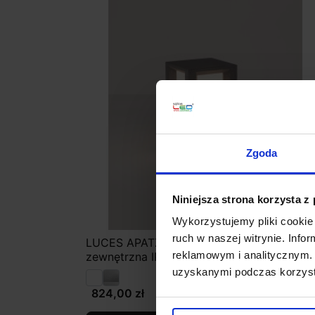
Zgoda
Niniejsza strona korzysta z
Wykorzystujemy pliki cookie 
ruch w naszej witrynie. Inf
LUCES APATZINGAN LE71583/4 lampa
reklamowym i analitycznym. 
zewnętrzna IP65 beton
uzyskanymi podczas korzysta
824,00 zł