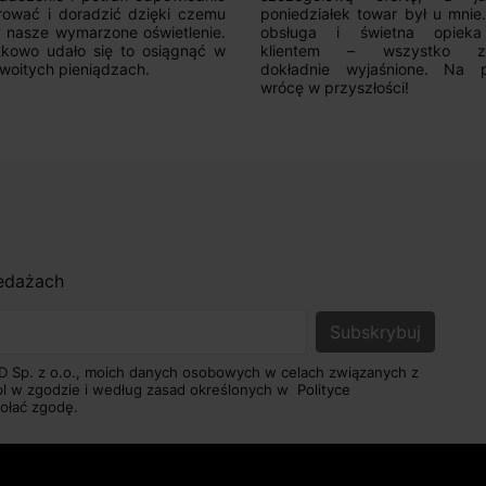
rować i doradzić dzięki czemu
poniedziałek towar był u mnie
nasze wymarzone oświetlenie.
obsługa i świetna opiek
kowo udało się to osiągnąć w
klientem – wszystko zo
woitych pieniądzach.
dokładnie wyjaśnione. Na 
wrócę w przyszłości!
zedażach
D Sp. z o.o., moich danych osobowych w celach związanych z
pl w zgodzie i według zasad określonych w
Polityce
ołać zgodę.