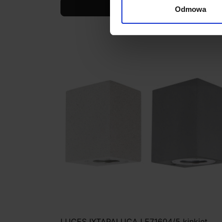
Zobacz szczegóły
Odmowa
LUCES IXTAPALUCA LE71604/5 kinkiet