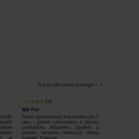
4.9 na 144 opinie w Google
keyboard_arrow_left
keyboard_arrow_right
Poprzedni
Następny
5/5
5/5
star
star
star
star
star
star
star
star
star
star
Mir Por
Patryk123
onLED.
Super sprzedawca! Kupowałem już 2
Szybka real
akupić
razy i jestem zadowolony z jakości
konkurencyjn
iątek
produktów. Wszystko zgodnie z
pomoc w 
ymałam
opisem, sprawna realizacja, dobry
magnetycznyc
już w
kontakt. Polecam.
wyboru. Z p