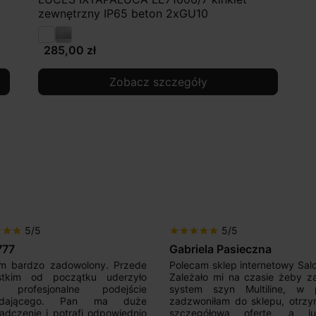
zewnętrzny IP65 beton 2xGU10
285,00 zł
Zobacz szczegóły
5/5
5/5
r
star
star
star
star
star
star
star
777
Gabriela Pasieczna
m bardzo zadowolony. Przede
Polecam sklep internetowy Sal
stkim od początku uderzyło
Zależało mi na czasie żeby z
 profesjonalne podejście
system szyn Multiline, w p
edającego. Pan ma duże
zadzwoniłam do sklepu, otrz
adczenie i potrafi odpowiednio
szczegółową ofertę, a 