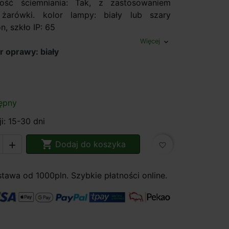
ość ściemniania: Tak, z zastosowaniem
j żarówki. kolor lampy: biały lub szary
n, szkło IP: 65
Więcej
expand_more
r oprawy: biały
ępny
i: 15-30 dni

Dodaj do koszyka

favorite_border
awa od 1000pln. Szybkie płatności online.