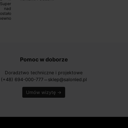
.Super
ponownie.
a nad
stało
pewno
Pomoc w doborze
Doradztwo techniczne i projektowe
(+48) 694-000-777
sklep@salonled.pl
horizontal_rule
Umów wizytę
→