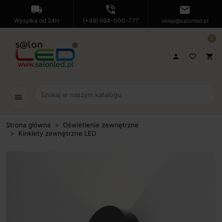
local_shipping
phone_in_talk
mail
Wysyłka od 24H
(+48) 694-000-777
sklep@salonled.pl
0

favorite_border
shopping_cart
menu
Strona główna
Oświetlenie zewnętrzne
Kinkiety zewnętrzne LED