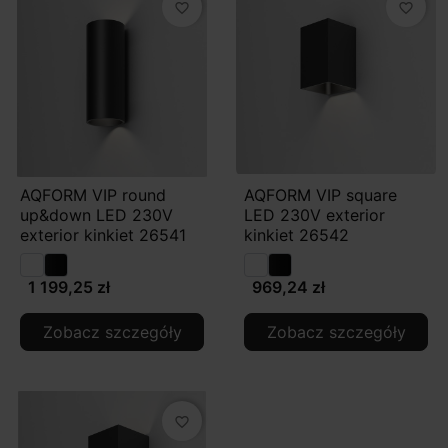
favorite_border
favorite_border
AQFORM VIP round
AQFORM VIP square
up&down LED 230V
LED 230V exterior
exterior kinkiet 26541
kinkiet 26542
1 199,25 zł
969,24 zł
Zobacz szczegóły
Zobacz szczegóły
favorite_border