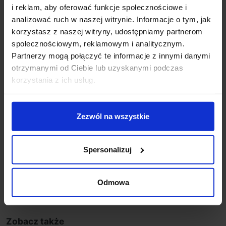
i reklam, aby oferować funkcje społecznościowe i
Materiał aluminium
analizować ruch w naszej witrynie. Informacje o tym, jak
Kolory: czarny, biały
korzystasz z naszej witryny, udostępniamy partnerom
Sposób montażu ściana natynkowo
społecznościowym, reklamowym i analitycznym.
Producent: AQform
Partnerzy mogą połączyć te informacje z innymi danymi
Gwarancja: 5 lat
otrzymanymi od Ciebie lub uzyskanymi podczas
Dodatkowe informacje:
korzystania z ich usług.
Zawiera zintegrowane źródło światła.
CRI 90
Zezwól na wszystkie
Produkt przygotowywany na indywidualne
zamówienie. Zgodnie z regulaminem sklepu tego
typu towar nie podlega zwrotowi
Spersonalizuj
Szczegóły produktu
Odmowa
Zobacz także