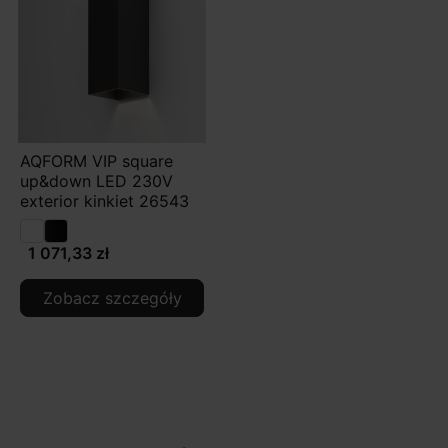
AQFORM VIP square
up&down LED 230V
exterior kinkiet 26543
1 071,33 zł
Zobacz szczegóły