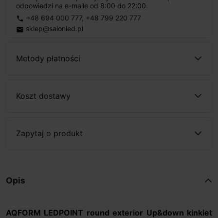
odpowiedzi na e-maile od 8:00 do 22:00.
+48 694 000 777
,
+48 799 220 777
phone
sklep@salonled.pl
email
Metody płatności
Koszt dostawy
Zapytaj o produkt
Opis
AQFORM LEDPOINT round exterior Up&down kinkiet