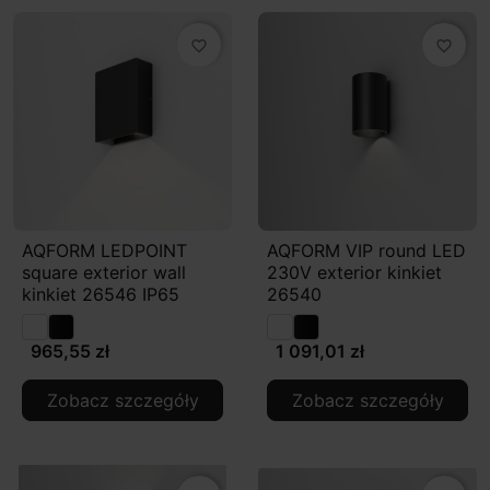
favorite_border
favorite_border
AQFORM LEDPOINT
AQFORM VIP round LED
square exterior wall
230V exterior kinkiet
kinkiet 26546 IP65
26540
965,55 zł
1 091,01 zł
Zobacz szczegóły
Zobacz szczegóły