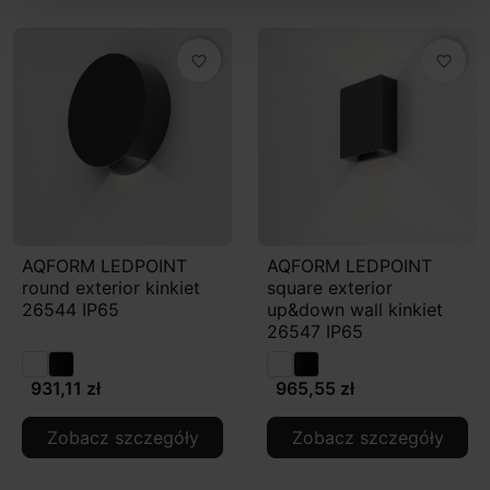
favorite_border
favorite_border
AQFORM LEDPOINT
AQFORM LEDPOINT
round exterior kinkiet
square exterior
26544 IP65
up&down wall kinkiet
26547 IP65
931,11 zł
965,55 zł
Zobacz szczegóły
Zobacz szczegóły