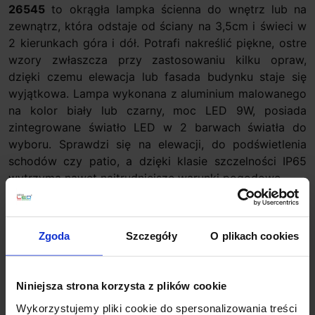
26545
to okrągła lampka ścienna do wnętrz lub na
zewnątrz, która odstaje od ściany na 3,5cm i świeci w
2 kierunkach góra i dół. Potrafi nakreślić piękne, ostre
wzory zwłaszcza przy zastosowaniu kilku opraw,
dzięki czemu elewacja lub fasada budynku staje się
wyjątkowa. Lampa wykonana z aluminium malowanego
na kolor biały lub czarny, moc LED 9W, posiada
zintegrowane światło LED w 2 barwach światła do
wyboru. Sprawdzi się na elewacji, do podświetlenia
schodów czy patio, a dzięki klasie szczelności IP65
wytrzyma nawet najtrudniejsze warunki pogodowe.
Dane techniczne:
Źródło światła: LED zintegrowany 9W
Zgoda
Szczegóły
O plikach cookies
Wymiary całkowite: 11cm (średnica) x 3,5m (gł.)
Barwa światła: 2700/3000K biała ciepła
Strumień światła: 2700K-230lm, 3000K-240lm
Niniejsza strona korzysta z plików cookie
Klasa szczelności IP65
Wykorzystujemy pliki cookie do spersonalizowania treści
Zasilanie 230V