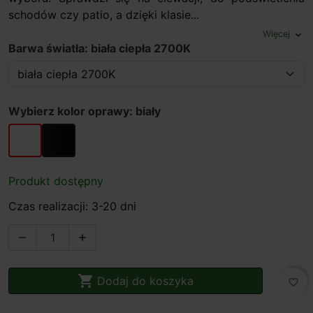
schodów czy patio, a dzięki klasie...
Więcej
expand_more
Barwa światła: biała ciepła 2700K
Wybierz kolor oprawy: biały
biały
czarny
Produkt dostępny
Czas realizacji: 3-20 dni



Dodaj do koszyka
favorite_border