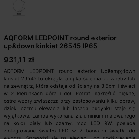
AQFORM LEDPOINT round exterior
up&down kinkiet 26545 IP65
931,11 zł
AQFORM LEDPOINT round exterior Up&amp;down
kinkiet 26545 to okrągła lampka ścienna do wnętrz lub
na zewnątrz, która odstaje od ściany na 3,5cm i świeci
w 2 kierunkach góra i dół. Potrafi nakreślić piękne,
ostre wzory zwłaszcza przy zastosowaniu kilku opraw,
dzięki czemu elewacja lub fasada budynku staje się
wyjątkowa. Lampa wykonana z aluminium malowanego
na kolor biały lub czarny, moc LED 9W, posiada
zintegrowane światło LED w 2 barwach światła do
wyboru. Sprawdzi się na elewacji, do podświetlenia