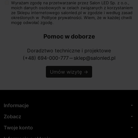
Wyrażam zgodę na przetwarzanie przez Salon LED Sp. z o.o.,
moich danych osobowych w celach związanych z korzystaniem
ze Sklepu internetowego salonled.pl w zgodzie i według zasad
określonych w
Polityce prywatności.
Wiem, że w każdej chwili
mogę odwołać zgodę.
Pomoc w doborze
Doradztwo techniczne i projektowe
(+48) 694-000-777
sklep@salonled.pl
horizontal_rule
Umów wizytę
→
Informacje
arrow_drop_down
Zobacz
arrow_drop_down
Twoje konto
arrow_drop_down