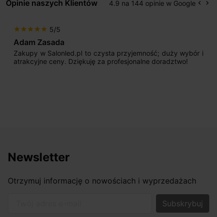
Opinie naszych Klientów
4.9 na 144 opinie w Google
keyboard_arrow_left
keyboard_arrow_right
Popr
Na
5/5
star
star
star
star
star
Max777
yjemność; duży wybór i
Jestem bardzo zadowolony. Prze
jonalne doradztwo!
początku uderzyło mnie profesj
sprzedającego. Pan ma duże doświa
odpowiednio pokierować i doradzić 
nasze wymarzone oświetlenie. Dodat
osiągnąć w przyzwoitych pieniądzach.
Newsletter
Otrzymuj informację o nowościach i wyprzedażach
Twój adres e-mail