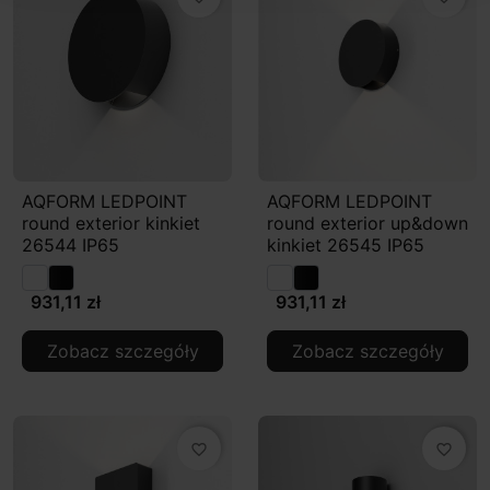
AQFORM LEDPOINT
AQFORM LEDPOINT
round exterior kinkiet
round exterior up&down
26544 IP65
kinkiet 26545 IP65
931,11 zł
931,11 zł
Zobacz szczegóły
Zobacz szczegóły
favorite_border
favorite_border