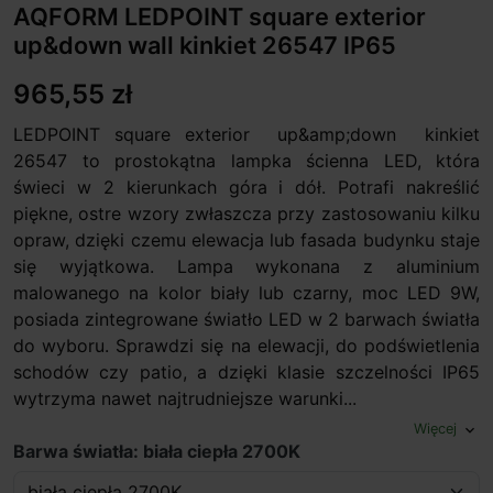
AQFORM LEDPOINT square exterior
up&down wall kinkiet 26547 IP65
965,55 zł
LEDPOINT square exterior up&amp;down kinkiet
26547 to prostokątna lampka ścienna LED, która
świeci w 2 kierunkach góra i dół. Potrafi nakreślić
piękne, ostre wzory zwłaszcza przy zastosowaniu kilku
opraw, dzięki czemu elewacja lub fasada budynku staje
się wyjątkowa. Lampa wykonana z aluminium
malowanego na kolor biały lub czarny, moc LED 9W,
posiada zintegrowane światło LED w 2 barwach światła
do wyboru. Sprawdzi się na elewacji, do podświetlenia
schodów czy patio, a dzięki klasie szczelności IP65
wytrzyma nawet najtrudniejsze warunki...
Więcej
expand_more
Barwa światła: biała ciepła 2700K