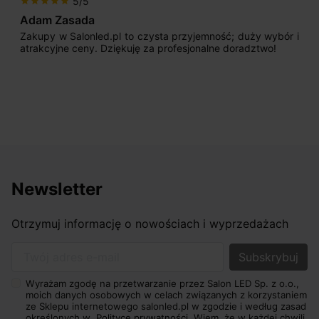
5/5
star
star
star
star
star
Adam Zasada
Zakupy w Salonled.pl to czysta przyjemność; duży wybór i
atrakcyjne ceny. Dziękuję za profesjonalne doradztwo!
Newsletter
Otrzymuj informację o nowościach i wyprzedażach
Twój adres e-mail
Wyrażam zgodę na przetwarzanie przez Salon LED Sp. z o.o.,
moich danych osobowych w celach związanych z korzystaniem
ze Sklepu internetowego salonled.pl w zgodzie i według zasad
określonych w
Polityce prywatności.
Wiem, że w każdej chwili