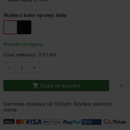
Wybierz kolor oprawy: biały
biały
czarny
Produkt dostępny
Czas realizacji: 3-21 dni



Dodaj do koszyka
favorite_border
Darmowa dostawa od 1000pln. Szybkie płatności
online.