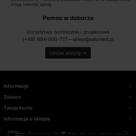
mogę odwołać zgodę.
Pomoc w doborze
Doradztwo techniczne i projektowe
(+48) 694-000-777
sklep@salonled.pl
horizontal_rule
Umów wizytę
→
Informacje
arrow_drop_down
Zobacz
arrow_drop_down
Twoje konto
arrow_drop_down
Informacja o sklepie
arrow_drop_down