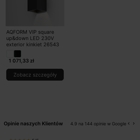
AQFORM VIP square
up&down LED 230V
exterior kinkiet 26543
1 071,33 zł
Zobacz szczegóły
Opinie naszych Klientów
4.9 na 144 opinie w Google
keyboard_arrow_left
keyboard_arrow_right
Popr
Na