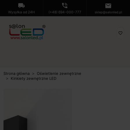
local_shipping
phone_in_talk
mail
Wysyłka od 24H
(+48) 694-000-777
sklep@salonled.pl
favorite_border
Strona główna
Oświetlenie zewnętrzne
Kinkiety zewnętrzne LED