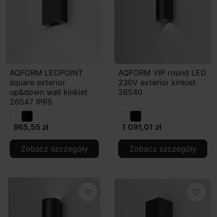
AQFORM LEDPOINT
AQFORM VIP round LED
square exterior
230V exterior kinkiet
up&down wall kinkiet
26540
26547 IP65
965,55 zł
1 091,01 zł
Zobacz szczegóły
Zobacz szczegóły
favorite_border
favorite_border