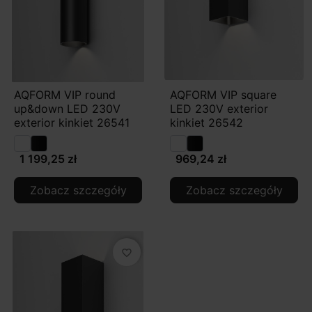
AQFORM VIP round
AQFORM VIP square
up&down LED 230V
LED 230V exterior
exterior kinkiet 26541
kinkiet 26542
1 199,25 zł
969,24 zł
Zobacz szczegóły
Zobacz szczegóły
favorite_border