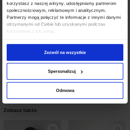
Sposób montażu ściana
korzystasz z naszej witryny, udostępniamy partnerom
Producent: Aqform
społecznościowym, reklamowym i analitycznym.
Gwarancja: 5lat
Partnerzy mogą połączyć te informacje z innymi danymi
otrzymanymi od Ciebie lub uzyskanymi podczas
Dodatkowe informacje:
korzystania z ich usług.
CRI 90
Produkt przygotowywany na indywidualne
zamówienie. Zgodnie z regulaminem sklepu tego
Zezwól na wszystkie
typu towar nie podlega zwrotowi
Zawiera zintegrowane źródło światła.
Spersonalizuj
Szczegóły produktu
Odmowa
Zobacz także
favorite_border
favorite_border