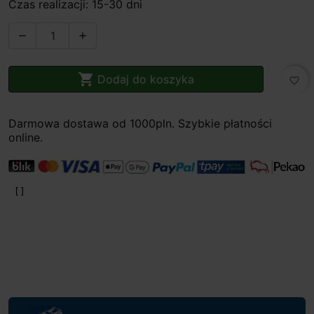
Czas realizacji: 15-30 dni



Dodaj do koszyka
favorite_border
Darmowa dostawa od 1000pln. Szybkie płatności
online.