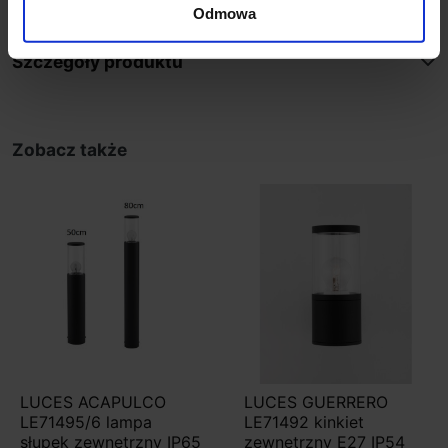
Odmowa
Szczegóły produktu
Zobacz także
LUCES ACAPULCO
LUCES GUERRERO
LE71495/6 lampa
LE71492 kinkiet
słupek zewnętrzny IP65
zewnętrzny E27 IP54