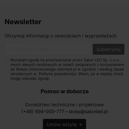
Newsletter
Otrzymuj informację o nowościach i wyprzedażach
Twój adres e-mail
Wyrażam zgodę na przetwarzanie przez Salon LED Sp. z o.o.,
moich danych osobowych w celach związanych z korzystaniem
ze Sklepu internetowego salonled.pl w zgodzie i według zasad
określonych w
Polityce prywatności.
Wiem, że w każdej chwili
mogę odwołać zgodę.
Pomoc w doborze
Doradztwo techniczne i projektowe
(+48) 694-000-777
sklep@salonled.pl
horizontal_rule
Umów wizytę
→