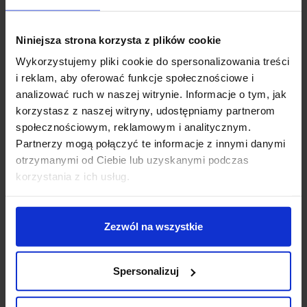
Niniejsza strona korzysta z plików cookie
Opis
Wykorzystujemy pliki cookie do spersonalizowania treści
i reklam, aby oferować funkcje społecznościowe i
analizować ruch w naszej witrynie. Informacje o tym, jak
Parametry:
korzystasz z naszej witryny, udostępniamy partnerom
wysokość (cm): 25
społecznościowym, reklamowym i analitycznym.
średnica (cm): 9
Partnerzy mogą połączyć te informacje z innymi danymi
głębokość (cm): 12
otrzymanymi od Ciebie lub uzyskanymi podczas
ilość źródeł: 1
korzystania z ich usług.
rodzaj trzonka: E27
max moc źródła: 12W
napięcie: 230V
Zezwól na wszystkie
możliwość ściemniania: Tak, z zastosowaniem
ściemnialnej żarówki.
kolor lampy: szary i odcienie szarości
Spersonalizuj
materiał: aluminium/akryl
IP: 65