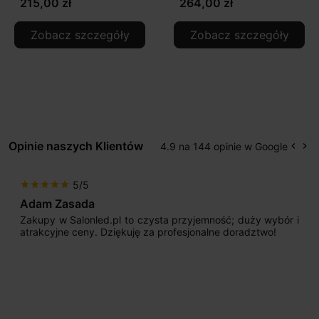
215,00 zł
264,00 zł
Zobacz szczegóły
Zobacz szczegóły
Opinie naszych Klientów
4.9 na 144 opinie w Google
keyboard_arrow_left
keyboard_arrow_right
Popr
Na
5/5
star
star
star
star
star
Adam Zasada
Zakupy w Salonled.pl to czysta przyjemność; duży wybór i
atrakcyjne ceny. Dziękuję za profesjonalne doradztwo!