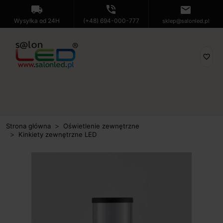
local_shipping
phone_in_talk
mail
Wysyłka od 24H
(+48) 694-000-777
sklep@salonled.pl
favorite_border
Strona główna
Oświetlenie zewnętrzne
Kinkiety zewnętrzne LED