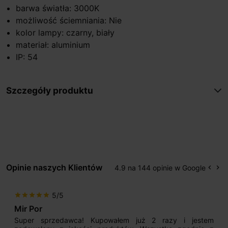
barwa światła: 3000K
możliwość ściemniania: Nie
kolor lampy: czarny, biały
materiał: aluminium
IP: 54
Szczegóły produktu
Opinie naszych Klientów
4.9 na 144 opinie w Google
keyboard_arrow_left
keyboard_arrow_right
Popr
Na
5/5
star
star
star
star
star
Mir Por
Super sprzedawca! Kupowałem już 2 razy i jestem