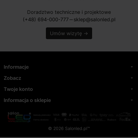
Doradztwo techniczne i projektowe
(+48) 694-000-777
sklep@salonled.pl
horizontal_rule
Umów wizytę
→
Informacje
arrow_drop_down
Zobacz
arrow_drop_down
Twoje konto
arrow_drop_down
Informacja o sklepie
arrow_drop_down
© 2026 Salonled.pl™