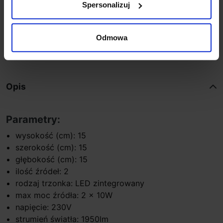
Spersonalizuj
Odmowa
Zapytaj o produkt
Opis
Parametry:
wysokość (cm): 15
szerokość (cm): 15
głębokość (cm): 15
ilość źródeł: 2
rodzaj trzonka: LED zintegrowany
max moc źródła: 2 x 10W
napięcie: 230V
strumień światła: 1950lm