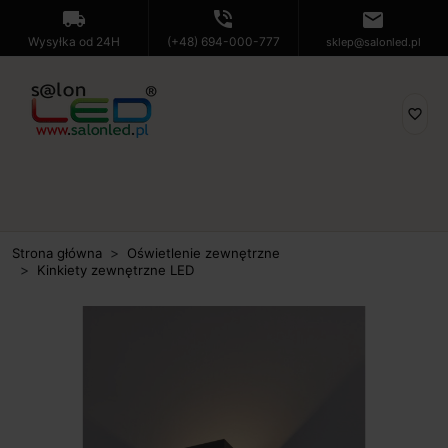
local_shipping
phone_in_talk
mail
Wysyłka od 24H
(+48) 694-000-777
sklep@salonled.pl
favorite_border
Strona główna
Oświetlenie zewnętrzne
Kinkiety zewnętrzne LED