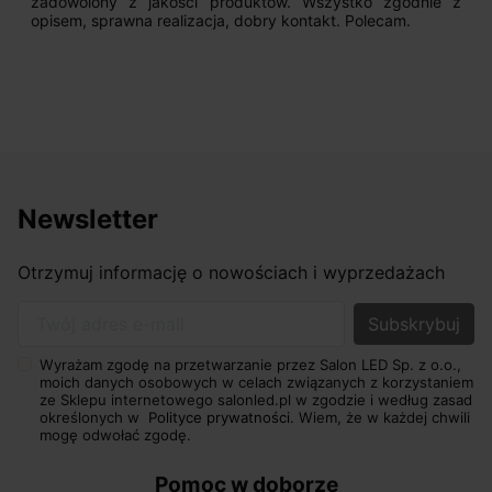
zadowolony z jakości produktów. Wszystko zgodnie z
opisem, sprawna realizacja, dobry kontakt. Polecam.
Newsletter
Otrzymuj informację o nowościach i wyprzedażach
Twój adres e-mail
Wyrażam zgodę na przetwarzanie przez Salon LED Sp. z o.o.,
moich danych osobowych w celach związanych z korzystaniem
ze Sklepu internetowego salonled.pl w zgodzie i według zasad
określonych w
Polityce prywatności.
Wiem, że w każdej chwili
mogę odwołać zgodę.
Pomoc w doborze