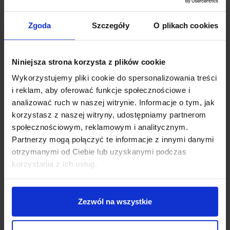
Zgoda
Szczegóły
O plikach cookies
Planujesz większy zakup? Negocjuj cenę!
Niniejsza strona korzysta z plików cookie
Wykorzystujemy pliki cookie do spersonalizowania treści
i reklam, aby oferować funkcje społecznościowe i
Wsparcie techniczne
analizować ruch w naszej witrynie. Informacje o tym, jak
korzystasz z naszej witryny, udostępniamy partnerom
Jeśli masz pytania lub potrzebujesz pomocy, zadzwoń
lub napisz do nas: pracujemy od 8:00 do 18:00,
społecznościowym, reklamowym i analitycznym.
odpowiedzi na e-maile od 8:00 do 22:00.
Partnerzy mogą połączyć te informacje z innymi danymi
+48 694 000 777
,
+48 799 220 777
phone
otrzymanymi od Ciebie lub uzyskanymi podczas
sklep@salonled.pl
email
korzystania z ich usług.
Metody płatności
Zezwól na wszystkie
Koszt dostawy