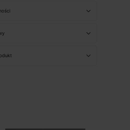
ności
wy
rodukt