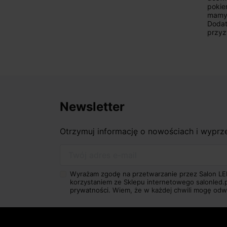
pokierować i doradzić dzięki czemu
pon
mamy nasze wymarzone oświetlenie.
ob
Dodatkowo udało się to osiągnąć w
kl
przyzwoitych pieniądzach.
do
wró
Newsletter
Otrzymuj informację o nowościach i wypr
Twój adres e-mail
Wyrażam zgodę na przetwarzanie przez Salon LE
korzystaniem ze Sklepu internetowego salonled.
prywatności.
Wiem, że w każdej chwili mogę odw