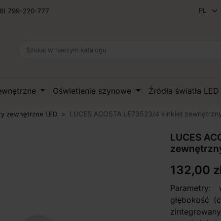
8) 799-220-777
zewnętrzne
Oświetlenie szynowe
Źródła światła LE
LUCES ACOSTA LE73523/4 kinkiet zewnętrzn
ty zewnętrzne LED
LUCES ACO
zewnętrzn
132,00 z
Parametry:
głębokość (c
zintegrowan