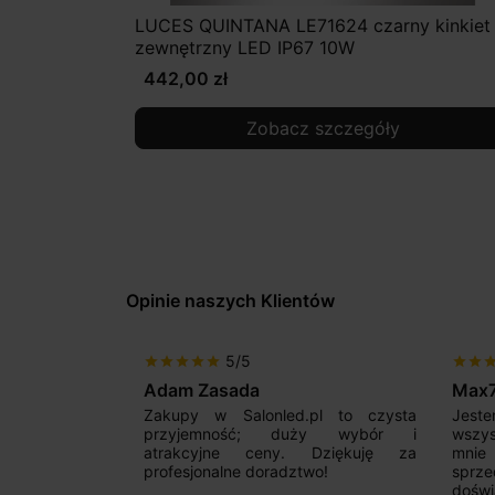
LUCES QUINTANA LE71624 czarny kinkiet
zewnętrzny LED IP67 10W
442,00 zł
Zobacz szczegóły
Opinie naszych Klientów
5/5
star
star
star
star
star
star
st
Max777
Ga
d.pl to czysta
Jestem bardzo zadowolony. Przede
Pol
duży wybór i
wszystkim od początku uderzyło
Zal
. Dziękuję za
mnie profesjonalne podejście
sy
ztwo!
sprzedającego. Pan ma duże
zad
doświadczenie i potrafi odpowiednio
sz