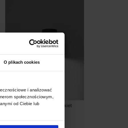
O plikach cookies
ołecznościowe i analizować
artnerom społecznościowym,
anymi od Ciebie lub
UCES QUINTANA LE71623 kinkiet
ewnętrzny LED IP67
285,00 zł