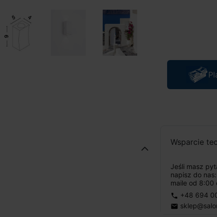
Pl
Wsparcie te
Jeśli masz py
napisz do nas
maile od 8:00 
+48 694 0
phone
sklep@salo
email