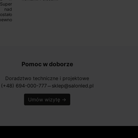
ponownie.
Pomoc w doborze
Doradztwo techniczne i projektowe
(+48) 694-000-777
sklep@salonled.pl
horizontal_rule
Umów wizytę
→