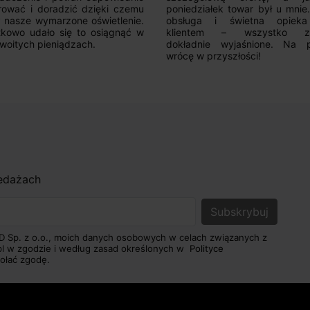
iedziałek towar był u mnie.Super
sługa i świetna opieka nad
ientem – wszystko zostało
kładnie wyjaśnione. Na pewno
cę w przyszłości!
zedażach
D Sp. z o.o., moich danych osobowych w celach związanych z
pl w zgodzie i według zasad określonych w
Polityce
ołać zgodę.