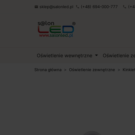
sklep@salonled.pl
(+48) 694-000-777
(+4

phone
phone
Oświetlenie wewnętrzne
Oświetlenie 
Strona główna
Oświetlenie zewnętrzne
Kinkie