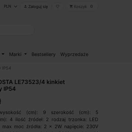
0
Zaloguj się
Koszyk

favorite_border
shopping_cart
D
Marki
Bestsellery
Wyprzedaże
y IP54
STA LE73523/4 kinkiet
y IP54
ł
 wysokość (cm): 9 szerokość (cm): 5
m): 4 ilość źródeł: 2 rodzaj trzonka: LED
y max moc źródła: 2 x 2W napięcie: 230V