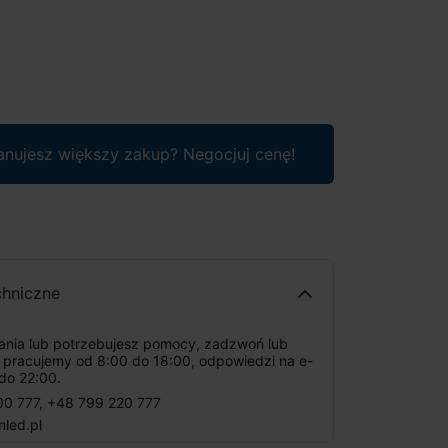
anujesz większy zakup? Negocjuj cenę!
chniczne
tania lub potrzebujesz pomocy, zadzwoń lub
: pracujemy od 8:00 do 18:00, odpowiedzi na e-
do 22:00.
00 777
,
+48 799 220 777
nled.pl