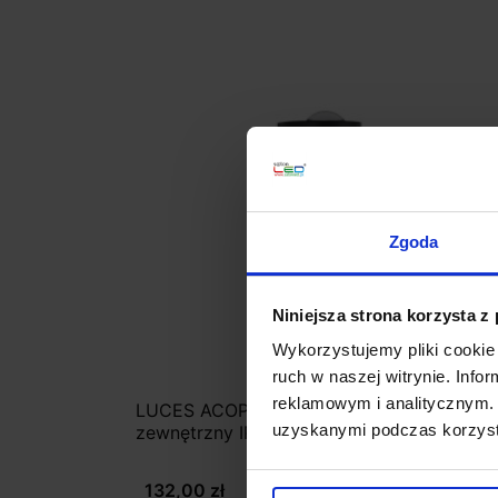
Zgoda
Niniejsza strona korzysta z
Wykorzystujemy pliki cookie 
ruch w naszej witrynie. Inf
reklamowym i analitycznym. 
LUCES ACOPEO LE73522 kinkiet
uzyskanymi podczas korzysta
zewnętrzny IP54
132,00 zł