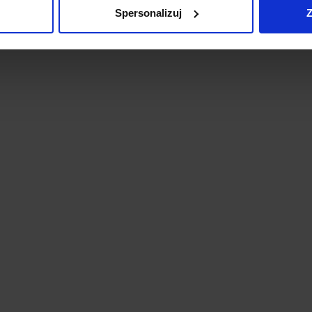
Spersonalizuj
Z
Zobacz szczegóły