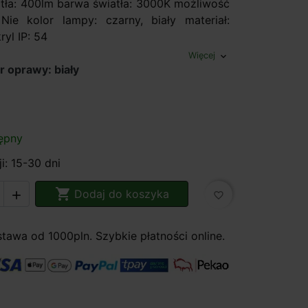
atła: 400lm barwa światła: 3000K możliwość
 Nie kolor lampy: czarny, biały materiał:
ryl IP: 54
Więcej
expand_more
r oprawy: biały
ępny
i: 15-30 dni

Dodaj do koszyka

favorite_border
awa od 1000pln. Szybkie płatności online.