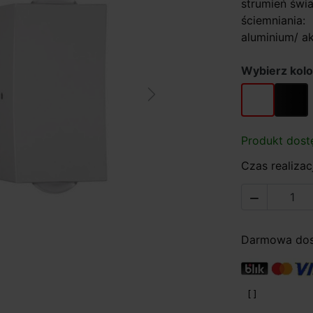
strumień świ
ściemniania:
aluminium/ ak
Wybierz kolo
biały
czarny
Next
Produkt dost
Czas realizacj

Darmowa dost