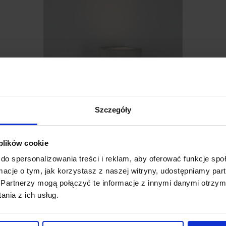
Szczegóły
 plików cookie
do spersonalizowania treści i reklam, aby oferować funkcje sp
ormacje o tym, jak korzystasz z naszej witryny, udostępniamy p
Partnerzy mogą połączyć te informacje z innymi danymi otrzym
LUCES BUENAVISTA LE71608/9 kinkiet
L
nia z ich usług.
zewnętrzny IP65 beton
z
276,00 zł