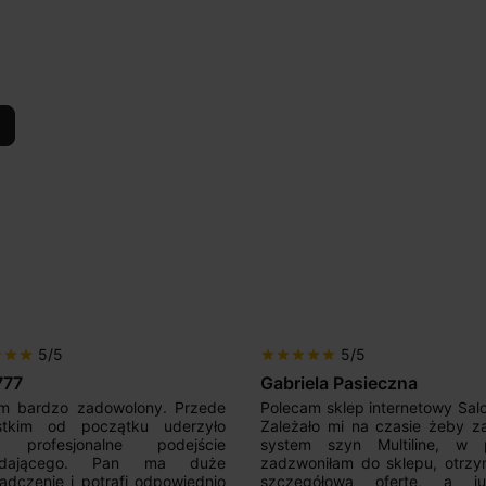
5/5
5/5
ar
star
star
star
star
star
star
star
star
briela Pasieczna
Mir Por
ecam sklep internetowy SalonLED.
Super sprzedawca! Kupował
eżało mi na czasie żeby zakupić
razy i jestem zadowolony z
stem szyn Multiline, w piątek
produktów. Wszystko zg
zwoniłam do sklepu, otrzymałam
opisem, sprawna realizacj
czegółową ofertę, a już w
kontakt. Polecam.