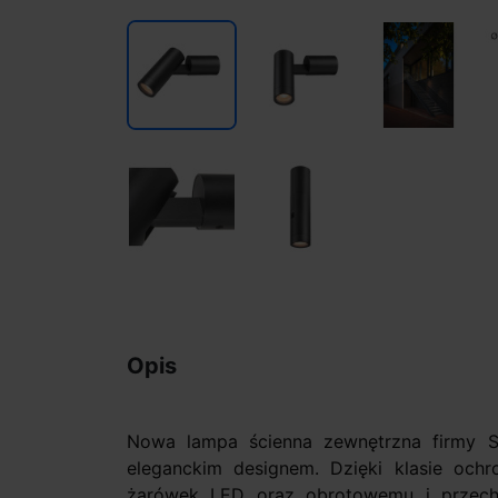
Opis
Nowa lampa ścienna zewnętrzna firmy
eleganckim designem. Dzięki klasie och
żarówek LED oraz obrotowemu i przech