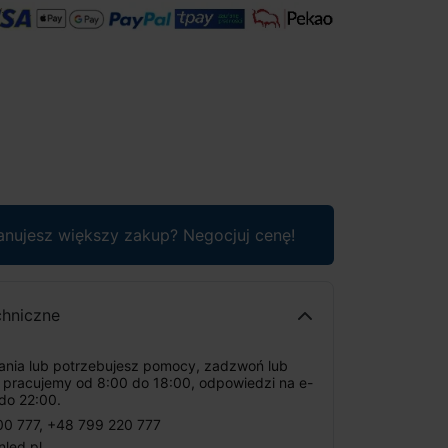
anujesz większy zakup? Negocjuj cenę!
chniczne
tania lub potrzebujesz pomocy, zadzwoń lub
: pracujemy od 8:00 do 18:00, odpowiedzi na e-
do 22:00.
00 777
,
+48 799 220 777
nled.pl