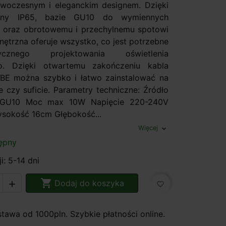
woczesnym i eleganckim designem. Dzięki
rony IP65, bazie GU10 do wymiennych
 oraz obrotowemu i przechylnemu spotowi
nętrzna oferuje wszystko, co jest potrzebne
cznego projektowania oświetlenia
o. Dzięki otwartemu zakończeniu kabla
BE można szybko i łatwo zainstalować na
e czy suficie. Parametry techniczne: Źródło
x GU10 Moc max 10W Napięcie 220-240V
sokość 16cm Głębokość...
Więcej
expand_more
ępny
i: 5-14 dni

Dodaj do koszyka

favorite_border
awa od 1000pln. Szybkie płatności online.