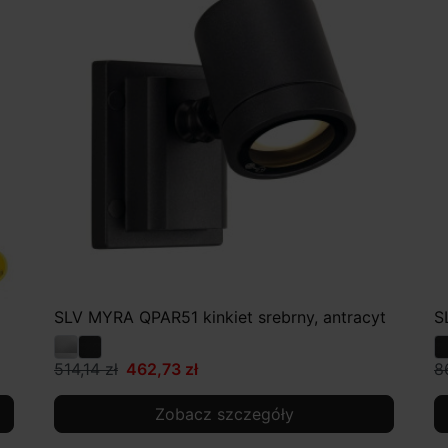
SLV MYRA QPAR51 kinkiet srebrny, antracyt
S
514,14 zł
462,73 zł
8
Zobacz szczegóły