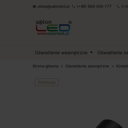
sklep@salonled.pl
(+48) 694-000-777
(+4

phone
phone
Oświetlenie wewnętrzne
Oświetlenie 
Strona główna
Oświetlenie zewnętrzne
Kinkie
Promocja