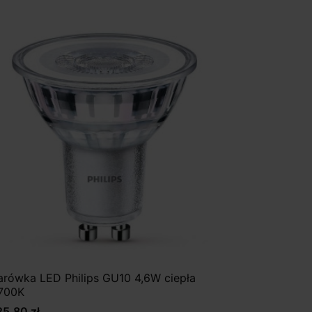
arówka LED Philips GU10 4,6W ciepła
700K
25,80 zł