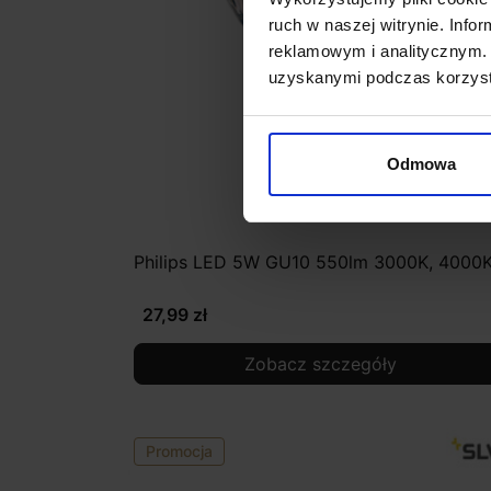
ruch w naszej witrynie. Inf
reklamowym i analitycznym. 
uzyskanymi podczas korzysta
Odmowa
Philips LED 5W GU10 550lm 3000K, 4000
27,99 zł
Zobacz szczegóły
Promocja