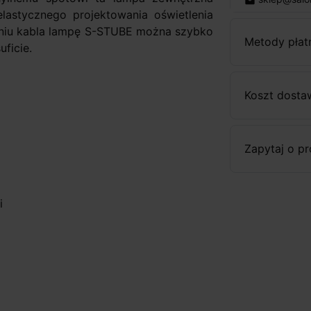
email
lastycznego projektowania oświetlenia
niu kabla lampę S-STUBE można szybko
Metody płat
uficie.
Koszt dosta
Zapytaj o p
i