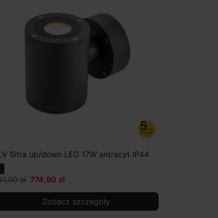
LV Sitra up/down LED 17W antracyt IP44
61,00 zł
774,90 zł
Zobacz szczegóły