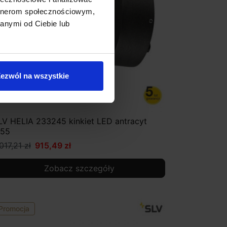
artnerom społecznościowym,
anymi od Ciebie lub
ezwól na wszystkie
LV HELIA 233245 kinkiet LED antracyt
P55
017,21 zł
915,49 zł
Zobacz szczegóły
Promocja