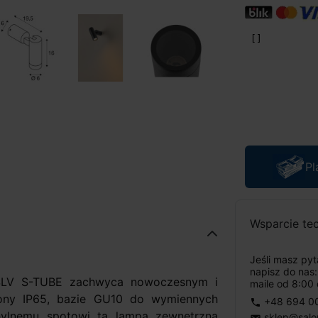
Pl
Wsparcie te
Jeśli masz py
napisz do nas
 SLV S-TUBE zachwyca nowoczesnym i
maile od 8:00 
rony IP65, bazie GU10 do wymiennych
+48 694 0
phone
ylnemu spotowi ta lampa zewnętrzna
sklep@salo