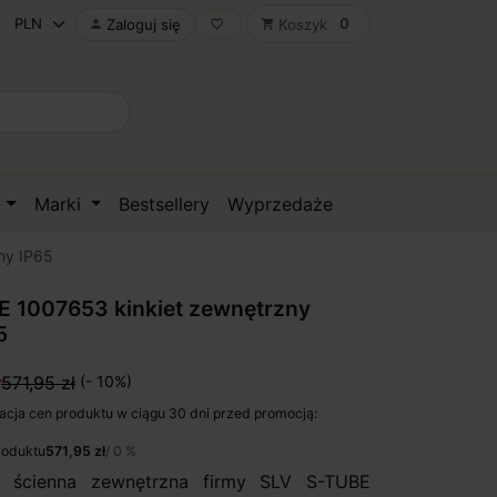
0
Zaloguj się
Koszyk

favorite_border
shopping_cart
D
Marki
Bestsellery
Wyprzedaże
ny IP65
E 1007653 kinkiet zewnętrzny
5
ł
571,95 zł
(- 10%)
acja cen produktu w ciągu 30 dni przed promocją:
roduktu
571,95 zł
/ 0 %
 ścienna zewnętrzna firmy SLV S-TUBE