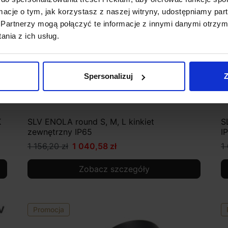
ormacje o tym, jak korzystasz z naszej witryny, udostępniamy p
Partnerzy mogą połączyć te informacje z innymi danymi otrzym
nia z ich usług.
Spersonalizuj
Z
K
SLV ENOLA round S, M, L kinkiet
S
zewnętrzny IP65
I
1 156,20 zł
1 040,58 zł
1 
Zobacz szczegóły
Promocja