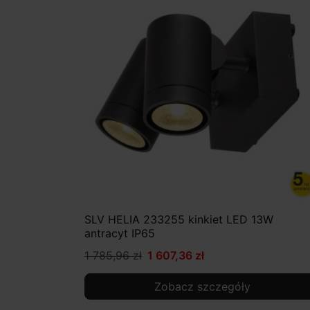
SLV HELIA 233255 kinkiet LED 13W
antracyt IP65
1 785,96 zł
1 607,36 zł
Zobacz szczegóły