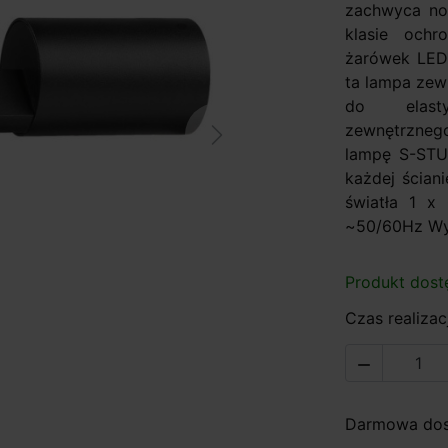
zachwyca no
klasie och
żarówek LED
ta lampa zew
do elasty
zewnętrzneg
Next
lampę S-STU
każdej ściani
światła 1 
~50/60Hz Wy
Produkt dost
Czas realizacj

Darmowa dost