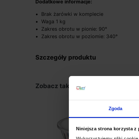
Dodatkowe informacje:
Brak żarówki w komplecie
Waga 1 kg
Zakres obrotu w pionie: 90°
Zakres obrotu w poziomie: 340°
Szczegóły produktu
Zobacz także
Zgoda
Niniejsza strona korzysta z
Wykorzystujemy pliki cookie 