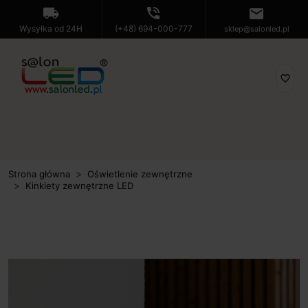
local_shipping
phone_in_talk
mail
Wysyłka od 24H
(+48) 694-000-777
sklep@salonled.pl
favorite_border
Strona główna
Oświetlenie zewnętrzne
Kinkiety zewnętrzne LED