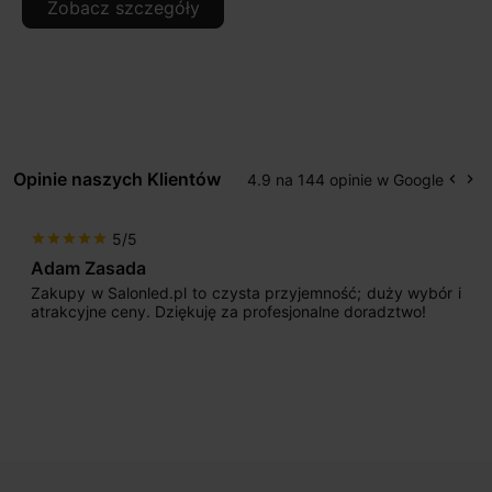
Zobacz szczegóły
Opinie naszych Klientów
4.9 na 144 opinie w Google
keyboard_arrow_left
keyboard_arrow_right
Popr
Na
5/5
star
star
star
star
star
Adam Zasada
Zakupy w Salonled.pl to czysta przyjemność; duży wybór i
atrakcyjne ceny. Dziękuję za profesjonalne doradztwo!