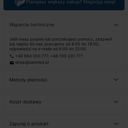
Planujesz większy zakup? Negocjuj cenę!
Wsparcie techniczne
Jeśli masz pytania lub potrzebujesz pomocy, zadzwoń
lub napisz do nas: pracujemy od 8:00 do 18:00,
odpowiedzi na e-maile od 8:00 do 22:00.
+48 694 000 777
,
+48 799 220 777
phone
sklep@salonled.pl
email
Metody płatności
Koszt dostawy
Zapytaj o produkt