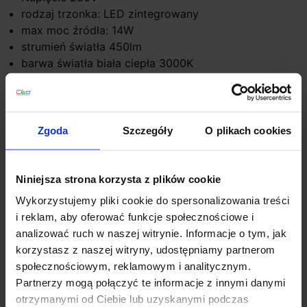
rodzaj trzonka: LED zintegrowany
max moc źródła: 14W
strumień światła 450lm
barwa światła biała ciepła 3000K
możliwość ściemniania: Nie
kolor lampy: szary i odcienie szarości
materiał: aluminium
IP: 54
Zgoda
Szczegóły
O plikach cookies
Szczegóły produktu
Niniejsza strona korzysta z plików cookie
Wykorzystujemy pliki cookie do spersonalizowania treści
i reklam, aby oferować funkcje społecznościowe i
Zobacz także
analizować ruch w naszej witrynie. Informacje o tym, jak
korzystasz z naszej witryny, udostępniamy partnerom
społecznościowym, reklamowym i analitycznym.
Partnerzy mogą połączyć te informacje z innymi danymi
otrzymanymi od Ciebie lub uzyskanymi podczas