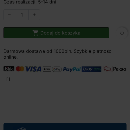
Czas realizacji: 5-14 dni



Dodaj do koszyka
favorite_border
Darmowa dostawa od 1000pln. Szybkie płatności
online.