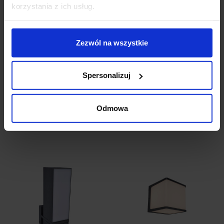
korzystania z ich usług.
Zezwól na wszystkie
LUTEC CUBA Kinkiet
LUTEC CUBA kinkiet
Spersonalizuj
zewnętrzny LED
zewnętrzny LED IP54
211,00 zł
372,00 zł
Odmowa
Zobacz szczegóły
Zobacz szczegóły