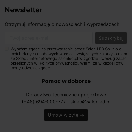
Newsletter
Otrzymuj informację o nowościach i wyprzedażach
Twój adres e-mail
Wyrażam zgodę na przetwarzanie przez Salon LED Sp. z o.o.,
moich danych osobowych w celach związanych z korzystaniem
ze Sklepu internetowego salonled.pl w zgodzie i według zasad
określonych w
Polityce prywatności.
Wiem, że w każdej chwili
mogę odwołać zgodę.
Pomoc w doborze
Doradztwo techniczne i projektowe
(+48) 694-000-777
sklep@salonled.pl
horizontal_rule
Umów wizytę
→