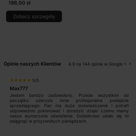
186,00 zł
Zobacz szczegóły
Opinie naszych Klientów
4.9 na 144 opinie w Google
keyboard_arrow_left
keyboard_arrow_right
Popr
Na
5/5
star
star
star
star
star
Max777
Jestem bardzo zadowolony. Przede wszystkim od
początku uderzyło mnie profesjonalne podejście
sprzedającego. Pan ma duże doświadczenie i potrafi
odpowiednio pokierować i doradzić dzięki czemu mamy
nasze wymarzone oświetlenie. Dodatkowo udało się to
osiągnąć w przyzwoitych pieniądzach.