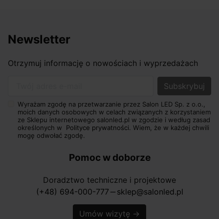
Newsletter
Otrzymuj informację o nowościach i wyprzedażach
Twój adres e-mail
Wyrażam zgodę na przetwarzanie przez Salon LED Sp. z o.o.,
moich danych osobowych w celach związanych z korzystaniem
ze Sklepu internetowego salonled.pl w zgodzie i według zasad
określonych w
Polityce prywatności.
Wiem, że w każdej chwili
mogę odwołać zgodę.
Pomoc w doborze
Doradztwo techniczne i projektowe
(+48) 694-000-777
sklep@salonled.pl
horizontal_rule
Umów wizytę
→