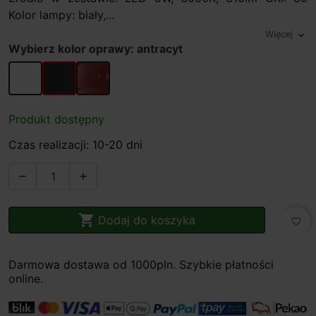
Kolor lampy: biały,...
Więcej
expand_more
Wybierz kolor oprawy: antracyt
biały
antracyt
rdzawy
Produkt dostępny
Czas realizacji: 10-20 dni



Dodaj do koszyka
favorite_border
Darmowa dostawa od 1000pln. Szybkie płatności
online.