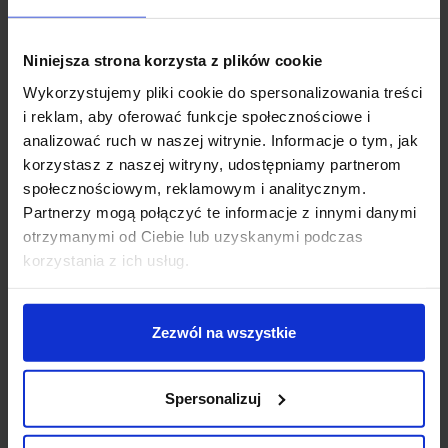
Metody płatności
Niniejsza strona korzysta z plików cookie
Wykorzystujemy pliki cookie do spersonalizowania treści
Koszt dostawy
i reklam, aby oferować funkcje społecznościowe i
analizować ruch w naszej witrynie. Informacje o tym, jak
korzystasz z naszej witryny, udostępniamy partnerom
Zapytaj o produkt
społecznościowym, reklamowym i analitycznym.
Partnerzy mogą połączyć te informacje z innymi danymi
otrzymanymi od Ciebie lub uzyskanymi podczas
korzystania z ich usług.
Opis
Zezwól na wszystkie
LUCES JASTELA LE75243/4/5
zewnętrzny kinkiet LED
w formie smukłej tuby, wykonany z trwałego aluminium
i szkła. Dostępny w trzech kolorach: biały, antracytowy
Spersonalizuj
i rdzawy, idealnie wpisuje się w nowoczesną
architekturę. Doskonały do oświetlenia elewacji, wejść,