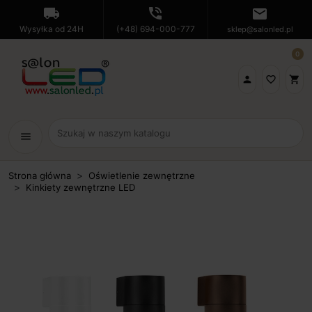
local_shipping
phone_in_talk
mail
Wysyłka od 24H
(+48) 694-000-777
sklep@salonled.pl
0

favorite_border
shopping_cart
menu
Strona główna
Oświetlenie zewnętrzne
Kinkiety zewnętrzne LED