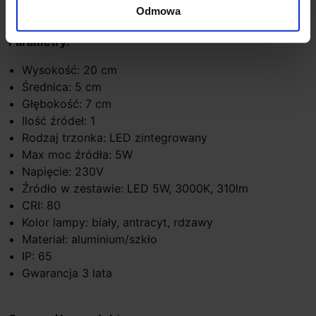
Odmowa
tarasów i ogrodzeń. 3-letnia gwarancja w standardzie.
Parametry:
Wysokość: 20 cm
Średnica: 5 cm
Głębokość: 7 cm
Ilość źródeł: 1
Rodzaj trzonka: LED zintegrowany
Max moc źródła: 5W
Napięcie: 230V
Źródło w zestawie: LED 5W, 3000K, 310lm
CRI: 80
Kolor lampy: biały, antracyt, rdzawy
Materiał: aluminium/szkło
IP: 65
Gwarancja 3 lata