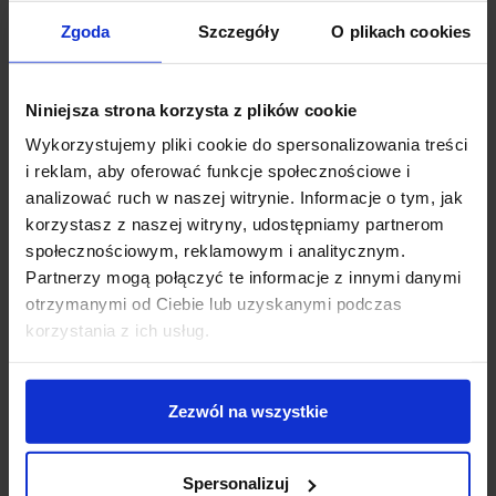
kierunkach – w górę i w dół – tworząc efektowną
Zgoda
Szczegóły
O plikach cookies
iluminację ściany. Obudowa z trwałego aluminium i
tworzywa sztucznego w kolorach: biały, czarny lub
rdzawy, doskonale komponuje się z różnymi stylami
Niniejsza strona korzysta z plików cookie
architektury. Dzięki klasie szczelności IP65 lampa jest
odporna na wilgoć i kurz, co czyni ją idealnym
Wykorzystujemy pliki cookie do spersonalizowania treści
rozwiązaniem na zewnątrz budynków. Minimalistyczny
i reklam, aby oferować funkcje społecznościowe i
design i funkcjonalność idą tu w parze z
analizować ruch w naszej witrynie. Informacje o tym, jak
energooszczędnością.
korzystasz z naszej witryny, udostępniamy partnerom
społecznościowym, reklamowym i analitycznym.
Parametry:
Partnerzy mogą połączyć te informacje z innymi danymi
otrzymanymi od Ciebie lub uzyskanymi podczas
Średnica (cm): 12
korzystania z ich usług.
Głębokość (cm): 4
Ilość źródeł / rodzaj trzonka: 1 x LED zintegrowany
Max moc źródła: 4W
Zezwól na wszystkie
Napięcie: 230V
Źródło w zestawie: LED 4W, 186lm, 3000K
Kolor lampy: biały, czarny, rdzawy
Spersonalizuj
Materiał: aluminium/tworzywo sztuczne