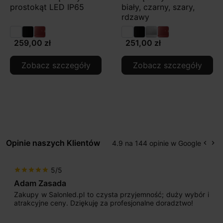
prostokąt LED IP65
biały, czarny, szary,
rdzawy
259,00 zł
251,00 zł
Zobacz szczegóły
Zobacz szczegóły
Opinie naszych Klientów
4.9 na 144 opinie w Google
keyboard_arrow_left
keyboard_arrow_right
Popr
Na
5/5
star
star
star
star
star
Adam Zasada
Zakupy w Salonled.pl to czysta przyjemność; duży wybór i
atrakcyjne ceny. Dziękuję za profesjonalne doradztwo!