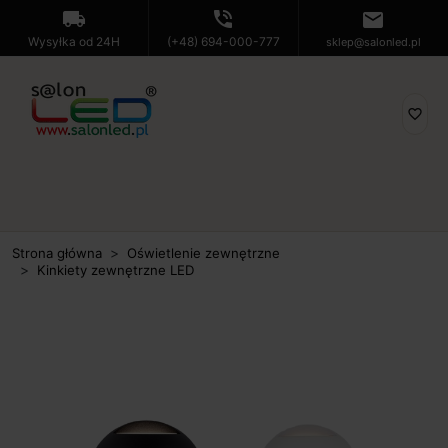
local_shipping
phone_in_talk
mail
Wysyłka od 24H
(+48) 694-000-777
sklep@salonled.pl
favorite_border
Strona główna
Oświetlenie zewnętrzne
Kinkiety zewnętrzne LED