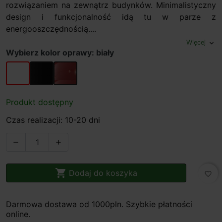
rozwiązaniem na zewnątrz budynków. Minimalistyczny
design i funkcjonalność idą tu w parze z
energooszczędnością....
Więcej
expand_more
Wybierz kolor oprawy: biały
biały
czarny
rdzawy
Produkt dostępny
Czas realizacji: 10-20 dni



Dodaj do koszyka
favorite_border
Darmowa dostawa od 1000pln. Szybkie płatności
online.