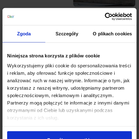
TRIO ARDAS kinkiet
TRIO COLORADO
zewnętrzny 2xGU10
kinkiet zewnętrzny LED
biały, czarny
3000K góra/dół
Zgoda
Szczegóły
O plikach cookies
181,00 zł
135,75 zł
285,00 zł
213,75 zł
Zobacz szczegóły
Zobacz szczegóły
Niniejsza strona korzysta z plików cookie
Wykorzystujemy pliki cookie do spersonalizowania treści
i reklam, aby oferować funkcje społecznościowe i
Promocja
Promocja
analizować ruch w naszej witrynie. Informacje o tym, jak
korzystasz z naszej witryny, udostępniamy partnerom
społecznościowym, reklamowym i analitycznym.
Partnerzy mogą połączyć te informacje z innymi danymi
otrzymanymi od Ciebie lub uzyskanymi podczas
korzystania z ich usług.