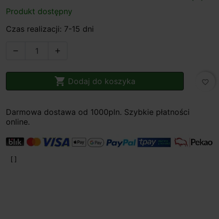
Produkt dostępny
Czas realizacji: 7-15 dni



Dodaj do koszyka
favorite_border
Darmowa dostawa od 1000pln. Szybkie płatności
online.