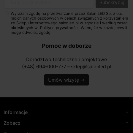
Twój adres e-mail
Wyrażam zgodę na przetwarzanie przez Salon LED Sp. z o.o.,
moich danych osobowych w celach związanych z korzystaniem
ze Sklepu internetowego salonled.pl w zgodzie i według zasad
określonych w
Polityce prywatności.
Wiem, że w każdej chwili
mogę odwołać zgodę.
Pomoc w doborze
Doradztwo techniczne i projektowe
(+48) 694-000-777
sklep@salonled.pl
horizontal_rule
Umów wizytę
→
Informacje
arrow_drop_down
Zobacz
arrow_drop_down