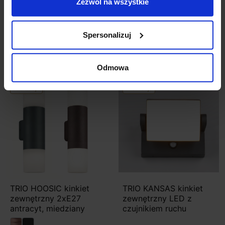
TRIO ELVO czarny
TRIO GARONNE kinkiet
Zezwól na wszystkie
kinkiet zewnętrzny E27
zewnętrzny E27 IP44
181,00 zł
135,75 zł
151,00 zł
113,25 zł
Spersonalizuj
Zobacz szczegóły
Zobacz szczegóły
Odmowa
Promocja
Promocja
TRIO HOOSIC kinkiet
TRIO KANSAS kinkiet
zewnętrzny 2xE27
zewnętrzny LED z
antracyt, miedziany
czujnikiem ruchu