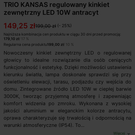
TRIO KANSAS regulowany kinkiet
zewnętrzny LED 10W antracyt
149,25 zł
199,00 zł
(- 25%)
Najniższa kombinacja cen produktu w ciągu 30 dni przed promocją:
179,10 zł
/ 17 %
Regularna cena produktu
199,00 zł
/ 10 %
Nowoczesny kinkiet zewnętrzny LED o regulowanej
głowicy to idealne rozwiązanie dla osób ceniących
funkcjonalność i estetykę. Dzięki możliwości ustawienia
kierunku światła, lampa doskonale sprawdzi się przy
oświetleniu elewacji, tarasu, podjazdu czy wejścia do
domu. Zintegrowane źródło LED 10W w ciepłej barwie
3000K, tworząc przyjemną atmosferę i zapewniając
komfort widzenia po zmroku. Wykonana z wysokiej
jakości aluminium w eleganckim kolorze antracytu,
oprawa charakteryzuje się trwałością i odpornością na
warunki atmosferyczne (IP54). To...
Więcej
expand_more