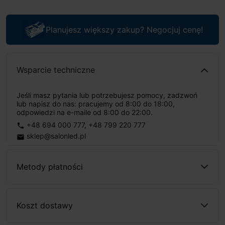
Planujesz większy zakup? Negocjuj cenę!
Wsparcie techniczne
Jeśli masz pytania lub potrzebujesz pomocy, zadzwoń
lub napisz do nas: pracujemy od 8:00 do 18:00,
odpowiedzi na e-maile od 8:00 do 22:00.
+48 694 000 777
,
+48 799 220 777
phone
sklep@salonled.pl
email
Metody płatności
Koszt dostawy