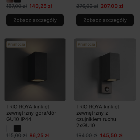
187,00 zł
140,25 zł
276,00 zł
207,00 zł
Zobacz szczegóły
Zobacz szczegóły
Promocja
Promocja
TRIO ROYA kinkiet
TRIO ROYA kinkiet
zewnętrzny góra/dół
zewnętrzny z
GU10 IP44
czujnikiem ruchu
2xGU10
115,00 zł
86,25 zł
194,00 zł
145,50 zł