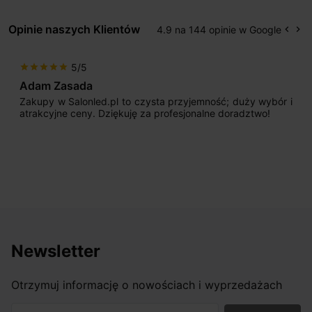
Opinie naszych Klientów
4.9 na 144 opinie w Google
keyboard_arrow_left
keyboard_arrow_right
Popr
Na
5/5
star
star
star
star
star
Adam Zasada
Zakupy w Salonled.pl to czysta przyjemność; duży wybór i
atrakcyjne ceny. Dziękuję za profesjonalne doradztwo!
Newsletter
Otrzymuj informację o nowościach i wyprzedażach