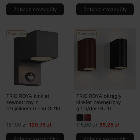
Zobacz szczegóły
Zobacz szczegóły
Promocja
Promocja
TRIO ROYA kinkiet
TRIO ROYA okrągły
zewnętrzny z
kinkiet zewnętrzny
czujnikiem ruchu GU10
góra/dół GU10
161,00 zł
120,75 zł
115,00 zł
86,25 zł
Zobacz szczegóły
Zobacz szczegóły