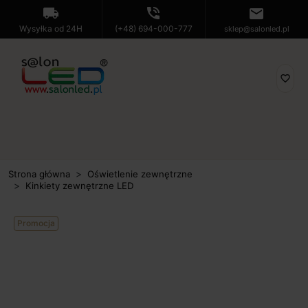
local_shipping
phone_in_talk
mail
Wysyłka od 24H
(+48) 694-000-777
sklep@salonled.pl
favorite_border
Strona główna
Oświetlenie zewnętrzne
Kinkiety zewnętrzne LED
Promocja