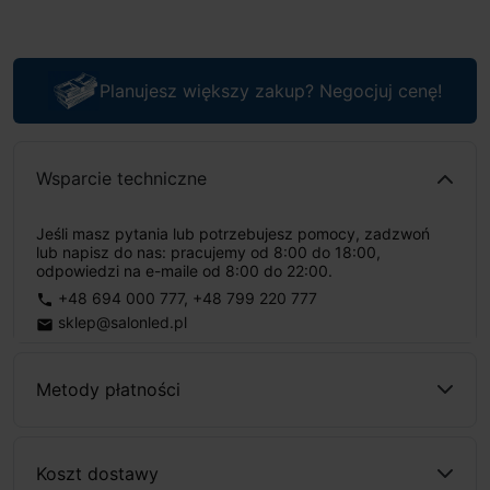
Planujesz większy zakup? Negocjuj cenę!
Wsparcie techniczne
Jeśli masz pytania lub potrzebujesz pomocy, zadzwoń
lub napisz do nas: pracujemy od 8:00 do 18:00,
odpowiedzi na e-maile od 8:00 do 22:00.
+48 694 000 777
,
+48 799 220 777
phone
sklep@salonled.pl
email
Metody płatności
Koszt dostawy