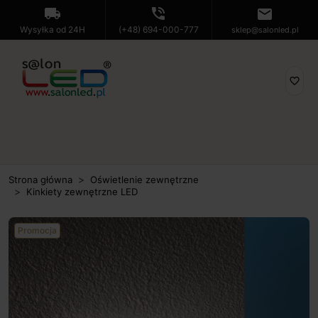
local_shipping
phone_in_talk
mail
Wysyłka od 24H
(+48) 694-000-777
sklep@salonled.pl
favorite_border
Strona główna
Oświetlenie zewnętrzne
Kinkiety zewnętrzne LED
Promocja