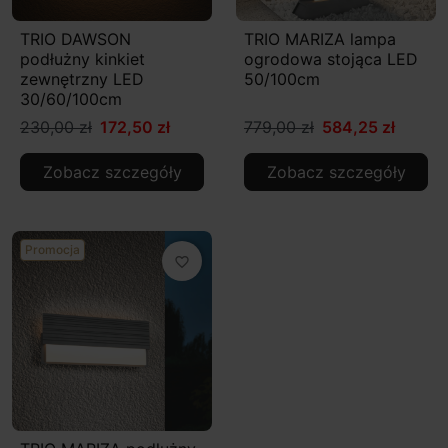
TRIO DAWSON
TRIO MARIZA lampa
podłużny kinkiet
ogrodowa stojąca LED
zewnętrzny LED
50/100cm
30/60/100cm
230,00 zł
172,50 zł
779,00 zł
584,25 zł
Zobacz szczegóły
Zobacz szczegóły
Promocja
favorite_border