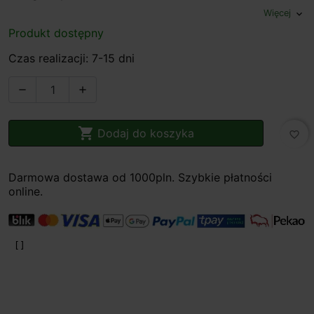
Więcej
expand_more
Produkt dostępny
Czas realizacji: 7-15 dni



Dodaj do koszyka
favorite_border
Darmowa dostawa od 1000pln. Szybkie płatności
online.