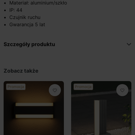
Materiał: aluminium/szkło
IP: 44
Czujnik ruchu
Gwarancja 5 lat
Szczegóły produktu
Zobacz także
Promocja
Promocja
favorite_border
favorite_border