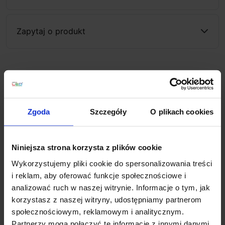
Zapytaj o produkt
Opis
Zgoda
Szczegóły
O plikach cookies
Odkryj wyjątkowe oświetlenie zewnętrzne z kinkietem
MARIZA z czujnikiem ruchu! Ta nowoczesna lampa
ścienna w eleganckim antracycie doskonale podkreśli
Niniejsza strona korzysta z plików cookie
fasadę domu, oświetli ścieżki ogrodowe i strefę
wejściową przyjemnym światłem bezpośrednim i
Wykorzystujemy pliki cookie do spersonalizowania treści
pośrednim. Wbudowany czujnik ruchu zapewnia
i reklam, aby oferować funkcje społecznościowe i
wygodę i bezpieczeństwo, automatycznie włączając
analizować ruch w naszej witrynie. Informacje o tym, jak
światło, gdy jest potrzebne. Solidna konstrukcja ze
korzystasz z naszej witryny, udostępniamy partnerom
stopniem ochrony IP44 gwarantuje odporność na
społecznościowym, reklamowym i analitycznym.
wilgoć i rozpryski wody, a energooszczędna
Partnerzy mogą połączyć te informacje z innymi danymi