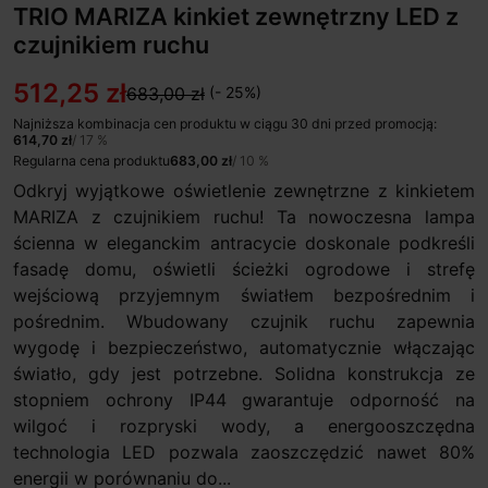
TRIO MARIZA kinkiet zewnętrzny LED z
czujnikiem ruchu
512,25 zł
683,00 zł
(- 25%)
Najniższa kombinacja cen produktu w ciągu 30 dni przed promocją:
614,70 zł
/ 17 %
Regularna cena produktu
683,00 zł
/ 10 %
Odkryj wyjątkowe oświetlenie zewnętrzne z kinkietem
MARIZA z czujnikiem ruchu! Ta nowoczesna lampa
ścienna w eleganckim antracycie doskonale podkreśli
fasadę domu, oświetli ścieżki ogrodowe i strefę
wejściową przyjemnym światłem bezpośrednim i
pośrednim. Wbudowany czujnik ruchu zapewnia
wygodę i bezpieczeństwo, automatycznie włączając
światło, gdy jest potrzebne. Solidna konstrukcja ze
stopniem ochrony IP44 gwarantuje odporność na
wilgoć i rozpryski wody, a energooszczędna
technologia LED pozwala zaoszczędzić nawet 80%
energii w porównaniu do...