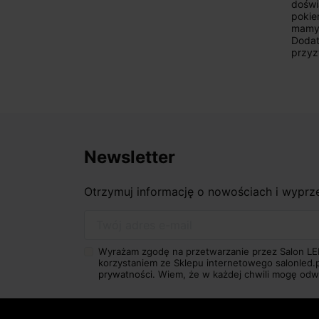
doświ
pokie
mamy 
Dodat
przyz
Newsletter
Otrzymuj informację o nowościach i wypr
Twój adres e-mail
Wyrażam zgodę na przetwarzanie przez Salon LE
korzystaniem ze Sklepu internetowego salonled.
prywatności.
Wiem, że w każdej chwili mogę odw