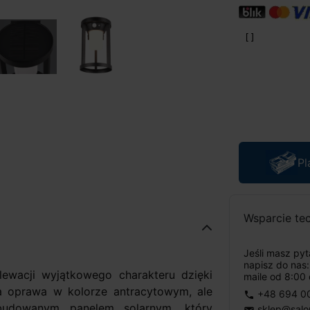
Pl
Wsparcie te
Jeśli masz py
napisz do nas
ewacji wyjątkowego charakteru dzięki
maile od 8:00 
a oprawa w kolorze antracytowym, ale
+48 694 0
phone
wbudowanym panelem solarnym, który
sklep@salo