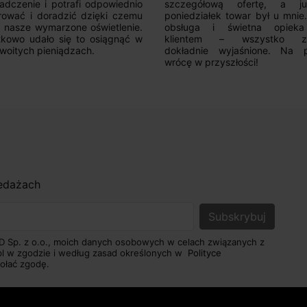
adczenie i potrafi odpowiednio
szczegółową ofertę, a 
rować i doradzić dzięki czemu
poniedziałek towar był u mnie
nasze wymarzone oświetlenie.
obsługa i świetna opiek
kowo udało się to osiągnąć w
klientem – wszystko zo
woitych pieniądzach.
dokładnie wyjaśnione. Na 
wrócę w przyszłości!
zedażach
D Sp. z o.o., moich danych osobowych w celach związanych z
pl w zgodzie i według zasad określonych w
Polityce
ołać zgodę.