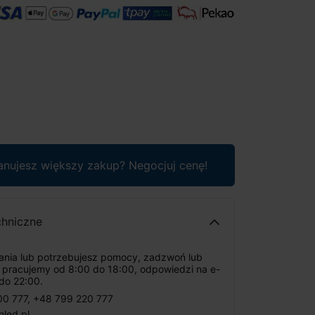
anujesz większy zakup? Negocjuj cenę!
chniczne
tania lub potrzebujesz pomocy, zadzwoń lub
: pracujemy od 8:00 do 18:00, odpowiedzi na e-
do 22:00.
00 777
,
+48 799 220 777
nled.pl