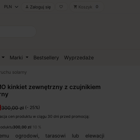
0
Zaloguj się
Koszyk

favorite_border
shopping_cart
D
Marki
Bestsellery
Wyprzedaże
ruchu solarny
 kinkiet zewnętrzny z czujnikiem
rny
ł
300,00 zł
(- 25%)
acja cen produktu w ciągu 30 dni przed promocją:
roduktu
300,00 zł
/ 10 %
emu ogrodowi, tarasowi lub elewacji