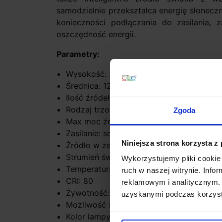
samodzielnie przekształca energię słonecz
konieczności podłączania do zasilania,
oszczędność energii.
Parametry:
Wysokość: 20,5 cm
Średnica: 12,5 cm
Ilość źródeł: 1
Rodzaj trzonka: LED zintegrowany
Zgoda
Max moc źródła: 2W
Zasilanie: solarne
Niniejsza strona korzysta z
Źródło w zestawie: LED 2W
Strumień świetlny: 130lm
Wykorzystujemy pliki cookie 
Temperatura barwowa: 3000K
ruch w naszej witrynie. Inf
CRI: 80
reklamowym i analitycznym. 
Żywotność: 20000h
uzyskanymi podczas korzysta
Możliwość ściemniania: nie
Kolor lampy: czarny