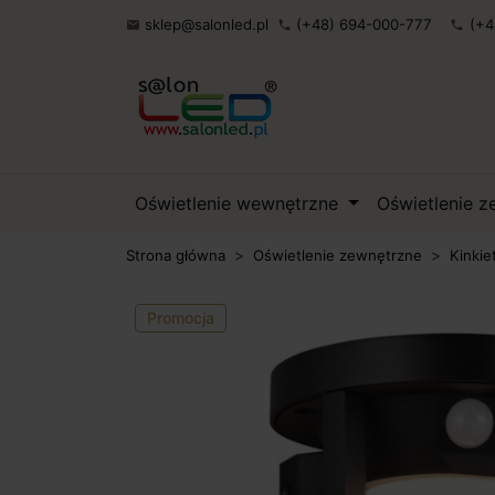
sklep@salonled.pl
(+48) 694-000-777
(+4

phone
phone
Oświetlenie wewnętrzne
Oświetlenie 
Strona główna
Oświetlenie zewnętrzne
Kinkie
Promocja