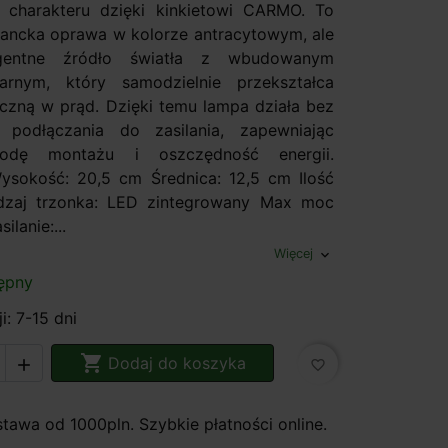
 charakteru dzięki kinkietowi CARMO. To
egancka oprawa w kolorze antracytowym, ale
ligentne źródło światła z wbudowanym
arnym, który samodzielnie przekształca
eczną w prąd. Dzięki temu lampa działa bez
i podłączania do zasilania, zapewniając
odę montażu i oszczędność energii.
ysokość: 20,5 cm Średnica: 12,5 cm Ilość
odzaj trzonka: LED zintegrowany Max moc
ilanie:...
Więcej
expand_more
ępny
i: 7-15 dni

Dodaj do koszyka

favorite_border
awa od 1000pln. Szybkie płatności online.