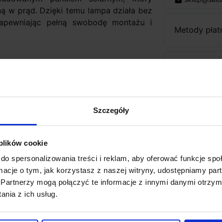
email
ną w prąd. Dzięki temu lampa działa bez
 zapewniając pełną swobodę montażu i
Metody płat
Koszt dosta
Zapytaj o p
Szczegóły
 plików cookie
do spersonalizowania treści i reklam, aby oferować funkcje sp
ormacje o tym, jak korzystasz z naszej witryny, udostępniamy p
Partnerzy mogą połączyć te informacje z innymi danymi otrzym
nia z ich usług.