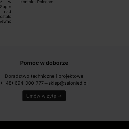
już w
kontakt. Polecam.
wyboru. Z p
.Super
ponownie.
a nad
stało
pewno
Pomoc w doborze
Doradztwo techniczne i projektowe
(+48) 694-000-777
sklep@salonled.pl
horizontal_rule
Umów wizytę
→