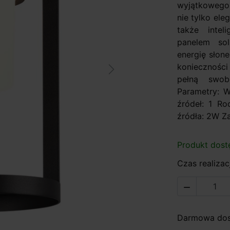
wyjątkowego
nie tylko el
także inte
panelem sol
energię słon
koniecznośc
Next
pełną swob
Parametry: W
źródeł: 1 R
źródła: 2W Zas
Produkt dost
Czas realizacj

Darmowa dost