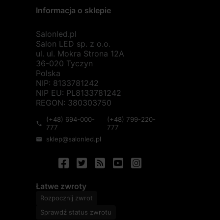
Informacja o sklepie
Salonled.pl
Salon LED sp. z o.o.
ul. ul. Mokra Strona 12A
36-020 Tyczyn
Polska
NIP: 8133781242
NIP EU: PL8133781242
REGON: 380303750
(+48) 694-000-
(+48) 799-220-
phone
777
777
sklep@salonled.pl
mail
Łatwe zwroty
Rozpocznij zwrot
Sprawdź status zwrotu