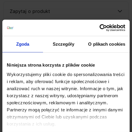
Zapytaj o produkt
Opis
Zgoda
Szczegóły
O plikach cookies
Ten kinkiet solarny z czujnikiem ruchu to praktyczne i
Niniejsza strona korzysta z plików cookie
energooszczędne oświetlenie zewnętrzne, idealne na
elewacje, tarasy czy przydomowe ścieżki. Wykonany z
Wykorzystujemy pliki cookie do spersonalizowania treści
trwałego tworzywa w eleganckim kolorze antracytu,
i reklam, aby oferować funkcje społecznościowe i
ma kompaktowe wymiary, dzięki czemu dyskretnie
analizować ruch w naszej witrynie. Informacje o tym, jak
wkomponuje się w każdą aranżację. Wbudowany
korzystasz z naszej witryny, udostępniamy partnerom
czujnik ruchu automatycznie włącza lampę po wykryciu
społecznościowym, reklamowym i analitycznym.
obecności, co zwiększa komfort i oszczędność energii.
Partnerzy mogą połączyć te informacje z innymi danymi
otrzymanymi od Ciebie lub uzyskanymi podczas
Parametry:
korzystania z ich usług.