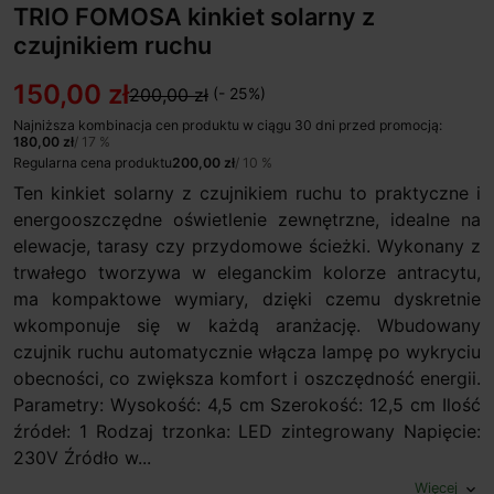
TRIO FOMOSA kinkiet solarny z
czujnikiem ruchu
150,00 zł
200,00 zł
(- 25%)
Najniższa kombinacja cen produktu w ciągu 30 dni przed promocją:
180,00 zł
/ 17 %
Regularna cena produktu
200,00 zł
/ 10 %
Ten kinkiet solarny z czujnikiem ruchu to praktyczne i
energooszczędne oświetlenie zewnętrzne, idealne na
elewacje, tarasy czy przydomowe ścieżki. Wykonany z
trwałego tworzywa w eleganckim kolorze antracytu,
ma kompaktowe wymiary, dzięki czemu dyskretnie
wkomponuje się w każdą aranżację. Wbudowany
czujnik ruchu automatycznie włącza lampę po wykryciu
obecności, co zwiększa komfort i oszczędność energii.
Parametry: Wysokość: 4,5 cm Szerokość: 12,5 cm Ilość
źródeł: 1 Rodzaj trzonka: LED zintegrowany Napięcie:
230V Źródło w...
Więcej
expand_more