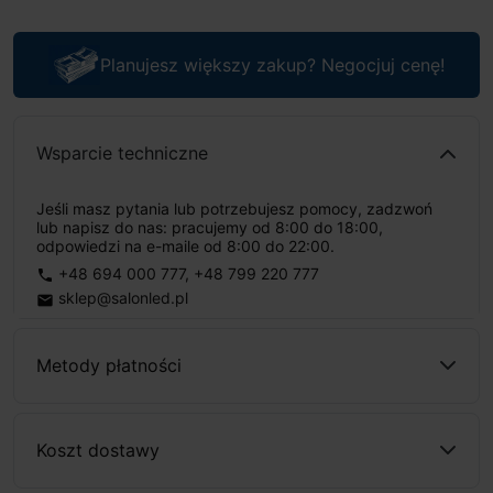
Planujesz większy zakup? Negocjuj cenę!
Wsparcie techniczne
Jeśli masz pytania lub potrzebujesz pomocy, zadzwoń
lub napisz do nas: pracujemy od 8:00 do 18:00,
odpowiedzi na e-maile od 8:00 do 22:00.
+48 694 000 777
,
+48 799 220 777
phone
sklep@salonled.pl
email
Metody płatności
Koszt dostawy