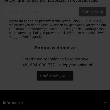
Otrzymuj informację o nowościach i wyprzedażach
Twój adres e-mail
Wyrażam zgodę na przetwarzanie przez Salon LED Sp. z o.o.,
moich danych osobowych w celach związanych z korzystaniem
ze Sklepu internetowego salonled.pl w zgodzie i według zasad
określonych w
Polityce prywatności.
Wiem, że w każdej chwili
mogę odwołać zgodę.
Pomoc w doborze
Doradztwo techniczne i projektowe
(+48) 694-000-777
sklep@salonled.pl
horizontal_rule
Umów wizytę
→
Informacje
arrow_drop_down