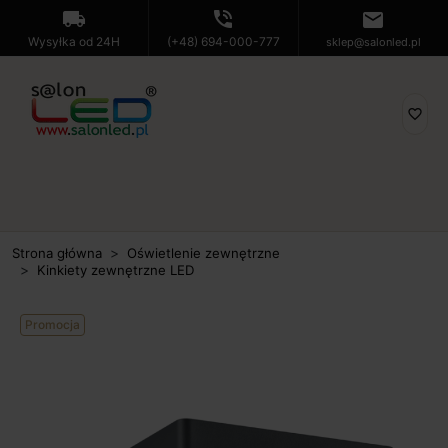
local_shipping
phone_in_talk
mail
Wysyłka od 24H
(+48) 694-000-777
sklep@salonled.pl
favorite_border
Strona główna
Oświetlenie zewnętrzne
Kinkiety zewnętrzne LED
Promocja