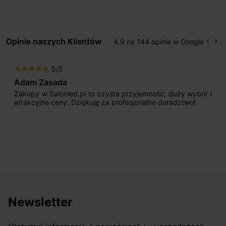
Opinie naszych Klientów
4.9 na 144 opinie w Google
keyboard_arrow_left
keyboard_arrow_right
Popr
Na
5/5
star
star
star
star
star
Adam Zasada
Zakupy w Salonled.pl to czysta przyjemność; duży wybór i
atrakcyjne ceny. Dziękuję za profesjonalne doradztwo!
Newsletter