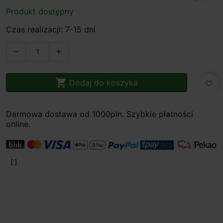
Produkt dostępny
Czas realizacji: 7-15 dni



Dodaj do koszyka
favorite_border
Darmowa dostawa od 1000pln. Szybkie płatności
online.