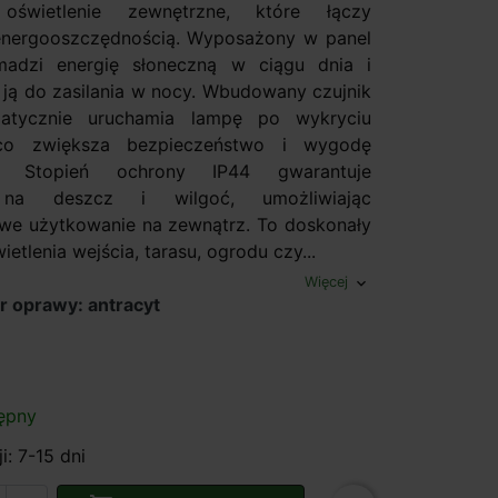
 oświetlenie zewnętrzne, które łączy
energooszczędnością. Wyposażony w panel
omadzi energię słoneczną w ciągu dnia i
 ją do zasilania w nocy. Wbudowany czujnik
atycznie uruchamia lampę po wykryciu
 co zwiększa bezpieczeństwo i wygodę
a. Stopień ochrony IP44 gwarantuje
 na deszcz i wilgoć, umożliwiając
e użytkowanie na zewnątrz. To doskonały
etlenia wejścia, tarasu, ogrodu czy...
Więcej
expand_more
r oprawy: antracyt
y
ępny
i: 7-15 dni