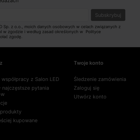
zedażach
D Sp. z o.o., moich danych osobowych w celach związanych z
pl w zgodzie i według zasad określonych w
Polityce
ołać zgodę.
z
Twoje konto
a współpracy z Salon LED
Śledzenie zamówienia
 najczęstsze pytania
Zaloguj się
ów
Utwórz konto
cje
produkty
ęściej kupowane