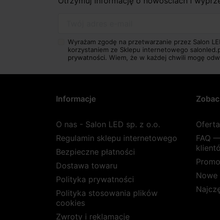
Otrzymuj informację o nowościach i wypr
Twój adres e-mail
Wyrażam zgodę na przetwarzanie przez Salon LE
korzystaniem ze Sklepu internetowego salonled.
prywatności.
Wiem, że w każdej chwili mogę odw
Informacje
Zobac
O nas - Salon LED sp. z o.o.
Ofert
Regulamin sklepu internetowego
FAQ —
klient
Bezpieczne płatności
Promo
Dostawa towaru
Nowe 
Polityka prywatności
Najcz
Polityka stosowania plików
cookies
Zwroty i reklamacje