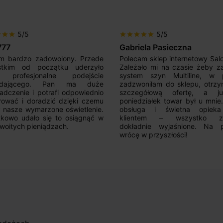
5/5
5/5
r
star
star
star
star
star
star
star
777
Gabriela Pasieczna
m bardzo zadowolony. Przede
Polecam sklep internetowy Sal
stkim od początku uderzyło
Zależało mi na czasie żeby z
 profesjonalne podejście
system szyn Multiline, w p
edającego. Pan ma duże
zadzwoniłam do sklepu, otrz
adczenie i potrafi odpowiednio
szczegółową ofertę, a 
rować i doradzić dzięki czemu
poniedziałek towar był u mnie
nasze wymarzone oświetlenie.
obsługa i świetna opiek
kowo udało się to osiągnąć w
klientem – wszystko zo
woitych pieniądzach.
dokładnie wyjaśnione. Na 
wrócę w przyszłości!