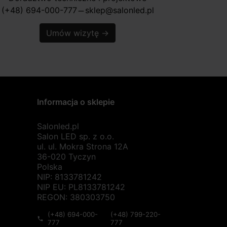
(+48) 694-000-777
sklep@salonled.pl
horizontal_rule
Umów wizytę
→
Informacja o sklepie
Salonled.pl
Salon LED sp. z o.o.
ul. ul. Mokra Strona 12A
36-020 Tyczyn
Polska
NIP: 8133781242
NIP EU: PL8133781242
REGON: 380303750
(+48) 694-000-
(+48) 799-220-
phone
777
777