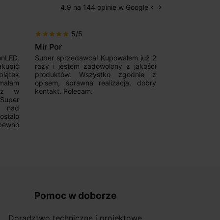
4.9 na 144 opinie w Google
keyboard_arrow_left
keyboard_arrow_right
Poprzedni
Następny
5/5
5/5
star
star
star
star
star
star
star
star
star
star
Mir Por
Patryk123
onLED.
Super sprzedawca! Kupowałem już 2
Szybka real
akupić
razy i jestem zadowolony z jakości
konkurencyjn
iątek
produktów. Wszystko zgodnie z
pomoc w 
ymałam
opisem, sprawna realizacja, dobry
magnetycznyc
już w
kontakt. Polecam.
wyboru. Z p
.Super
ponownie.
a nad
stało
pewno
Pomoc w doborze
Doradztwo techniczne i projektowe