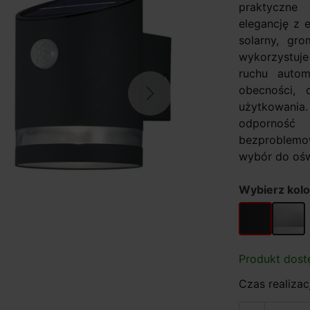
praktyczne
elegancję z 
solarny, gr
wykorzystuje
ruchu autom
obecności,
Next
użytkowani
odporność
bezproblemow
wybór do oświ
Wybierz kolo
antracyt
srebrn
Produkt dost
Czas realizacj