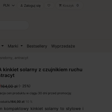
0
Zaloguj się
Koszyk

favorite_border
shopping_cart
D
Marki
Bestsellery
Wyprzedaże
srebrny, antracyt
 kinkiet solarny z czujnikiem ruchu
ntracyt
ł
164,00 zł
(- 25%)
acja cen produktu w ciągu 30 dni przed promocją:
roduktu
164,00 zł
/ 10 %
en kompaktowy kinkiet solarny to stylowe i