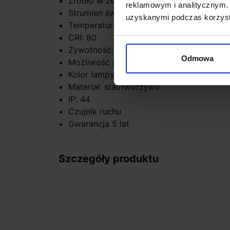
Źródło w zestawie: LED 3W
reklamowym i analitycznym. 
Strumień świetlny: 165lm
uzyskanymi podczas korzysta
Temperatura barwowa: 3000K
CRI: 80
Żywotność: 30000h
Odmowa
Możliwość ściemniania: nie
Kolor lampy: srebrny i odcienie srebra, an
Materiał: stal/tworzywo
IP: 44
Czujnik ruchu
Gwarancja 5 lat
Szczegóły produktu