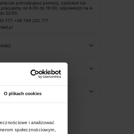
tania lub potrzebujesz pomocy, zadzwoń lub
: pracujemy od 8:00 do 18:00, odpowiedzi na e-
do 22:00.
00 777
,
+48 799 220 777
nled.pl
ności
wy
rodukt
O plikach cookies
ołecznościowe i analizować
artnerom społecznościowym,