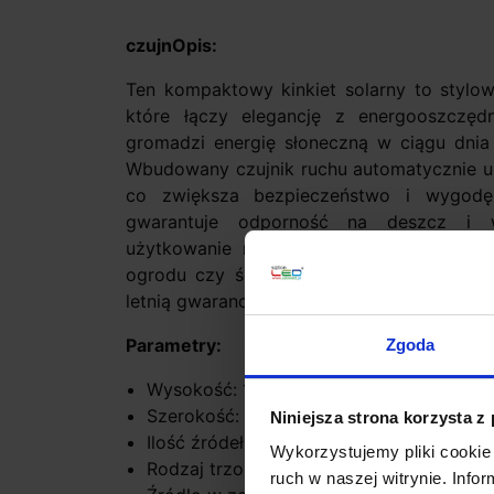
czujnOpis:
Ten kompaktowy kinkiet solarny to stylow
które łączy elegancję z energooszczęd
gromadzi energię słoneczną w ciągu dnia 
Wbudowany czujnik ruchu automatycznie u
co zwiększa bezpieczeństwo i wygodę
gwarantuje odporność na deszcz i w
użytkowanie na zewnątrz. To doskonały w
ogrodu czy ścieżek, oferujący nowoczesny
letnią gwarancję niezawodności.
Parametry:
Zgoda
Wysokość: 13 cm
Szerokość: 9 cm
Niniejsza strona korzysta z
Ilość źródeł: 1
Wykorzystujemy pliki cookie 
Rodzaj trzonka: LED zintegrowany
ruch w naszej witrynie. Inf