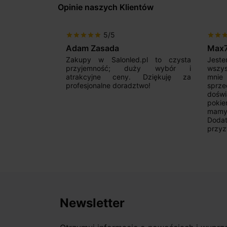
Opinie naszych Klientów
5/5
star
star
star
star
star
star
star
sta
Adam Zasada
Max
alny sklep,
Zakupy w Salonled.pl to czysta
Jeste
niam fachową
przyjemność; duży wybór i
wszy
 wyborze
atrakcyjne ceny. Dziękuję za
mnie
Zdecydowanie
profesjonalne doradztwo!
sprz
doświ
pokie
mamy 
Dodat
przyz
Newsletter