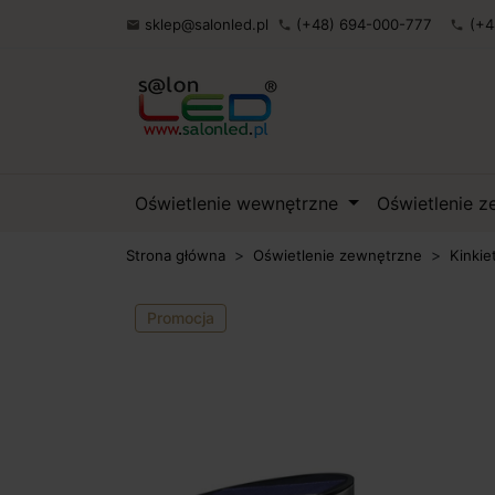
sklep@salonled.pl
(+48) 694-000-777
(+4

phone
phone
Oświetlenie wewnętrzne
Oświetlenie 
Strona główna
Oświetlenie zewnętrzne
Kinkie
Promocja