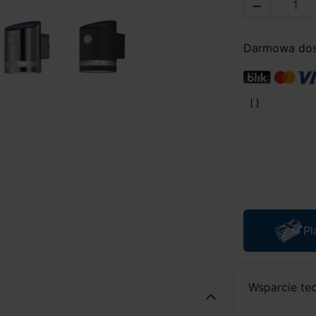

Darmowa dost
Pl
Wsparcie te