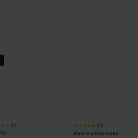
5/5
5/5
r
star
star
star
star
star
star
star
iela Pasieczna
Mir Por