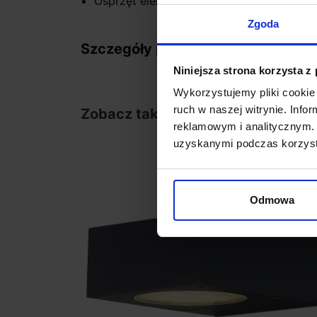
Osprzęt elektroniczny w zestawie
Zgoda
Szczegóły produktu
Niniejsza strona korzysta z
Wykorzystujemy pliki cookie 
ruch w naszej witrynie. Inf
Zobacz także
reklamowym i analitycznym. 
uzyskanymi podczas korzysta
favorite_border
Odmowa