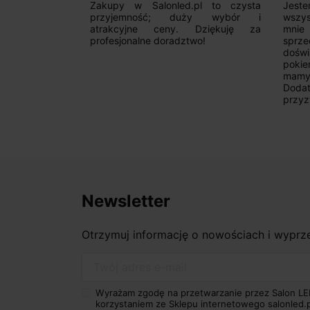
pl to czysta
Jestem bardzo zadowolony. Przede
Polec
ży wybór i
wszystkim od początku uderzyło
Zależ
 Dziękuję za
mnie profesjonalne podejście
syst
wo!
sprzedającego. Pan ma duże
zadzw
doświadczenie i potrafi odpowiednio
szcz
pokierować i doradzić dzięki czemu
ponie
mamy nasze wymarzone oświetlenie.
obsł
Dodatkowo udało się to osiągnąć w
klie
przyzwoitych pieniądzach.
dokł
wrócę
Newsletter
Otrzymuj informację o nowościach i wypr
Twój adres e-mail
Wyrażam zgodę na przetwarzanie przez Salon LE
korzystaniem ze Sklepu internetowego salonled.