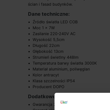
ścian i fasad budynków.
Dane techniczne:
Źródło światła LED COB
Moc 1 x 7W
Zasilanie 220-240V AC
Wysokość 5,5cm
Długość 22cm
Głębokość 13cm
Strumień świetlny 448lm
Temperatura barwy światła 3000K
Materiał aluminium, poliwęglan
Kolor antracyt
Klasa szczelności IP54
Producent DOPO
Dodatkowe informacje:
Gwarancja 2 lata