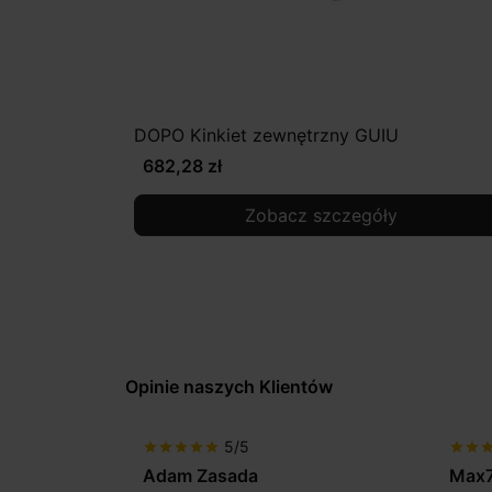
DOPO Kinkiet zewnętrzny GUIU
682,28 zł
Zobacz szczegóły
Opinie naszych Klientów
5/5
star
star
star
star
star
star
star
sta
Max777
Gabr