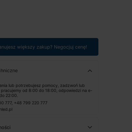
anujesz większy zakup? Negocjuj cenę!
chniczne
tania lub potrzebujesz pomocy, zadzwoń lub
: pracujemy od 8:00 do 18:00, odpowiedzi na e-
do 22:00.
00 777
,
+48 799 220 777
nled.pl
ności