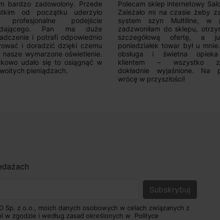
am sklep internetowy SalonLED.
Super sprzedawca! Kupowałem
ało mi na czasie żeby zakupić
razy i jestem zadowolony z j
em szyn Multiline, w piątek
produktów. Wszystko zgod
oniłam do sklepu, otrzymałam
opisem, sprawna realizacja,
egółową ofertę, a już w
kontakt. Polecam.
działek towar był u mnie.Super
uga i świetna opieka nad
ntem – wszystko zostało
adnie wyjaśnione. Na pewno
 w przyszłości!
zedażach
D Sp. z o.o., moich danych osobowych w celach związanych z
pl w zgodzie i według zasad określonych w
Polityce