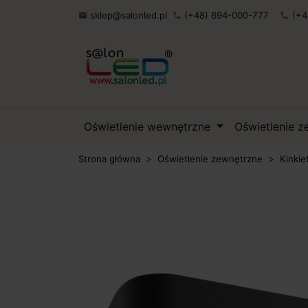
sklep@salonled.pl
(+48) 694-000-777
(+4

phone
phone
Oświetlenie wewnętrzne
Oświetlenie 
Strona główna
Oświetlenie zewnętrzne
Kinkie