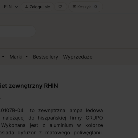
0
Zaloguj się
Koszyk

favorite_border
shopping_cart
D
Marki
Bestsellery
Wyprzedaże
iet zewnętrzny RHIN
ł
L0107B-04 to zewnętrzna lampa ledowa
należącej do hiszpańskiej firmy GRUPO
Wykonana jest z aluminium w kolorze
posiada dyfuzor z matowego poliwęglanu.