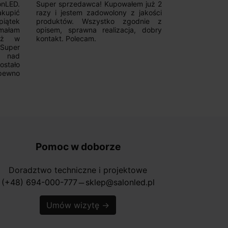
 już 2
Szybka realizacja zamówienia,
Good magnetic
akości
konkurencyjna cena oraz fachowa
Fast deliver
nie z
pomoc w zakresie szyn
communicative
 dobry
magnetycznych. Wiele możliwości
from them
wyboru. Z pewnością skorzystam
Recommend!!!
ponownie.
Pomoc w doborze
Doradztwo techniczne i projektowe
(+48) 694-000-777
sklep@salonled.pl
horizontal_rule
Umów wizytę
→