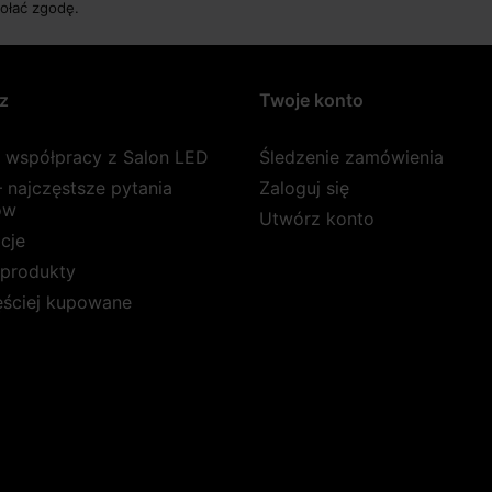
ołać zgodę.
z
Twoje konto
a współpracy z Salon LED
Śledzenie zamówienia
 najczęstsze pytania
Zaloguj się
ów
Utwórz konto
cje
produkty
ęściej kupowane