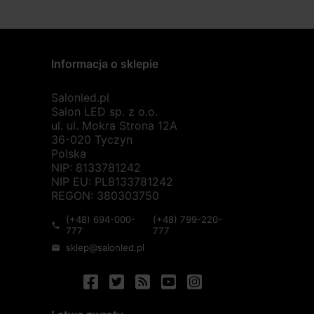
Informacja o sklepie
Salonled.pl
Salon LED sp. z o.o.
ul. ul. Mokra Strona 12A
36-020 Tyczyn
Polska
NIP: 8133781242
NIP EU: PL8133781242
REGON: 380303750
(+48) 694-000-
(+48) 799-220-
phone
777
777
sklep@salonled.pl
mail