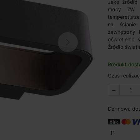
Jako źródło
mocy 7W. E
temperaturze
na ścianie
zewnętrzny 
oświetlenie 
Next
Źródło światł
Produkt dost
Czas realizacj

Darmowa dost