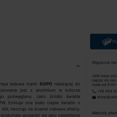
Pl
Wsparcie te
Jeśli masz py
napisz do nas
ampa ledowa marki
DOPO
należącej do
maile od 8:00 
ykonana jest z aluminium w kolorze
+48 694 0
phone
o poliwęglanu. Jako źródło światła
sklep@salo
email
 Emituje ona biało ciepłe światło o
dół, tworząc na ścianie ciekawe efekty.
Metody płat
doskonale sprawdzi się jako oświetlenie