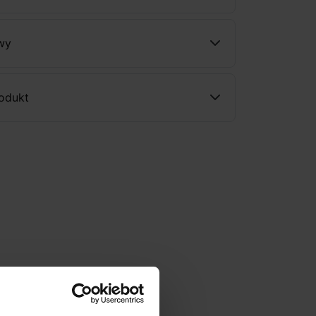
wy
rodukt