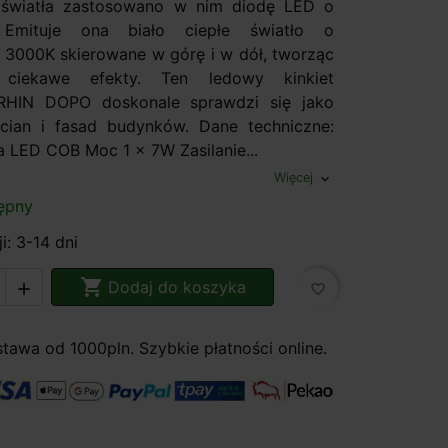
 światła zastosowano w nim diodę LED o
mituje ona biało ciepłe światło o
 3000K skierowane w górę i w dół, tworząc
 ciekawe efekty. Ten ledowy kinkiet
RHIN DOPO doskonale sprawdzi się jako
ścian i fasad budynków. Dane techniczne:
a LED COB Moc 1 x 7W Zasilanie...
Więcej
expand_more
ępny
i: 3-14 dni

Dodaj do koszyka

favorite_border
awa od 1000pln. Szybkie płatności online.