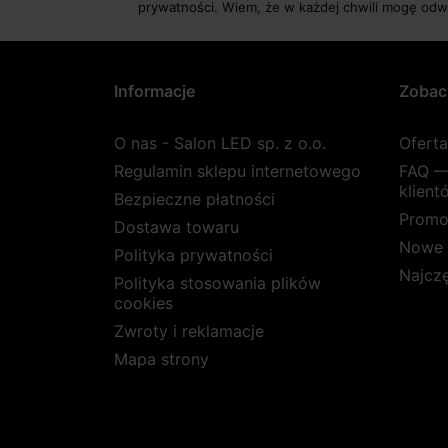
prywatności.
Wiem, że w każdej chwili mogę odw
Informacje
Zobac
O nas - Salon LED sp. z o.o.
Ofert
Regulamin sklepu internetowego
FAQ —
klient
Bezpieczne płatności
Promo
Dostawa towaru
Nowe 
Polityka prywatności
Najcz
Polityka stosowania plików
cookies
Zwroty i reklamacje
Mapa strony