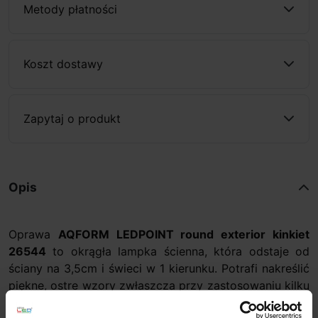
Metody płatności
Koszt dostawy
Zapytaj o produkt
Opis
Oprawa
AQFORM LEDPOINT round exterior kinkiet
26544
to okrągła lampka ścienna, która odstaje od
ściany na 3,5cm i świeci w 1 kierunku. Potrafi nakreślić
piękne, ostre wzory zwłaszcza przy zastosowaniu kilku
opraw, dzięki czemu elewacja lub fasada budynku staje