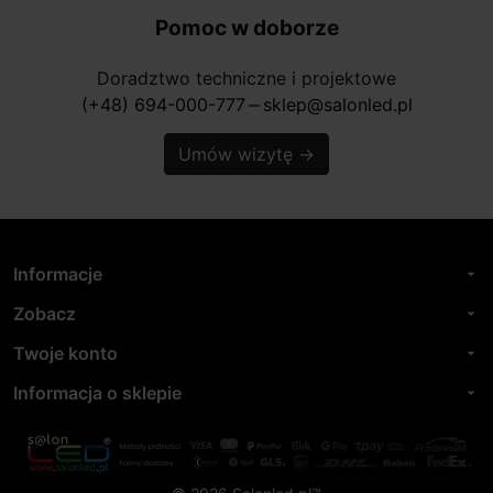
Pomoc w doborze
Doradztwo techniczne i projektowe
(+48) 694-000-777
sklep@salonled.pl
horizontal_rule
Umów wizytę
→
Informacje
arrow_drop_down
Zobacz
arrow_drop_down
Twoje konto
arrow_drop_down
Informacja o sklepie
arrow_drop_down