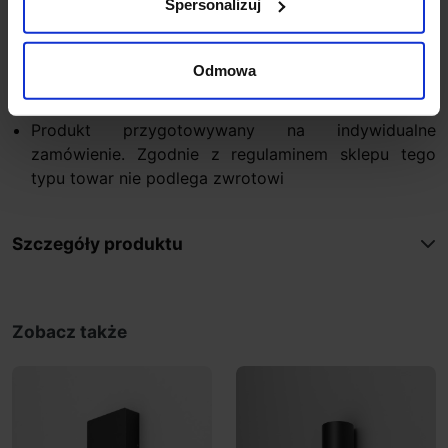
Spersonalizuj
Gwarancja: 5 lat
Dodatkowe informacje:
Odmowa
Oprawa nie wymaga zasilacza
CRI 90
Produkt przygotowywany na indywidualne
zamówienie. Zgodnie z regulaminem sklepu tego
typu towar nie podlega zwrotowi
Szczegóły produktu
Zobacz także