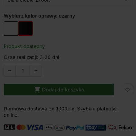
Wybierz kolor oprawy: czarny
biały
czarny
Produkt dostępny
Czas realizacji: 3-20 dni



Dodaj do koszyka
favorite_border
Darmowa dostawa od 1000pln. Szybkie płatności
online.