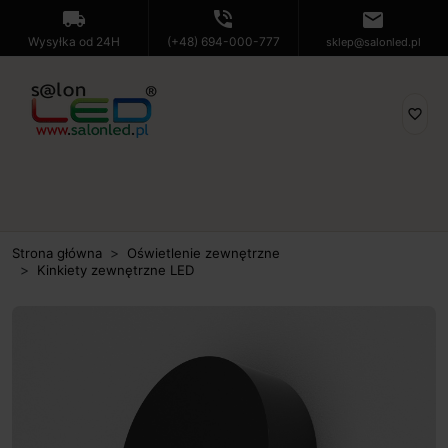
local_shipping
phone_in_talk
mail
Wysyłka od 24H
(+48) 694-000-777
sklep@salonled.pl
favorite_border
Strona główna
Oświetlenie zewnętrzne
Kinkiety zewnętrzne LED