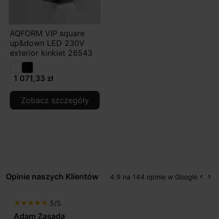
AQFORM VIP square
up&down LED 230V
exterior kinkiet 26543
1 071,33 zł
Zobacz szczegóły
Opinie naszych Klientów
4.9 na 144 opinie w Google
keyboard_arrow_left
keyboard_arrow_right
Popr
Na
5/5
star
star
star
star
star
Adam Zasada