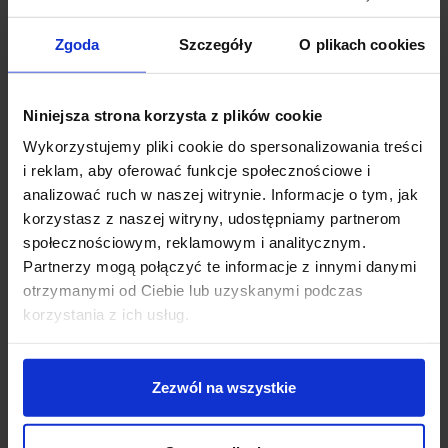
się wyjątkowa. Lampa wykonana z aluminium
malowanego na kolor biały lub czarny, moc LED 3W,
Zgoda
Szczegóły
O plikach cookies
posiada zintegrowane światło LED w 2 barwach światła
do wyboru: biała ciepła 3000K lub biała naturalna
4000K. Sprawdzi się na elewacji, do podświetlenia
Niniejsza strona korzysta z plików cookie
schodów czy patio, a dzięki klasie szczelności IP65
wytrzyma nawet najtrudniejsze warunki pogodowe.
Wykorzystujemy pliki cookie do spersonalizowania treści
i reklam, aby oferować funkcje społecznościowe i
Dane techniczne:
analizować ruch w naszej witrynie. Informacje o tym, jak
Źródło światła: LED zintegrowany 3W
korzystasz z naszej witryny, udostępniamy partnerom
Wymiary całkowite: 11cm (średnica) x 3,5m (gł.)
społecznościowym, reklamowym i analitycznym.
Barwa światła: 2700K/3000K biała ciepła
Partnerzy mogą połączyć te informacje z innymi danymi
Strumień światła: 2700K-150lm 3000K-170lm
otrzymanymi od Ciebie lub uzyskanymi podczas
Klasa szczelności IP65
korzystania z ich usług.
Zasilanie 230V
Materiał aluminium
Kolory: czarny, biały
Zezwól na wszystkie
Sposób montażu ściana natynkowo
Producent: Aquaform