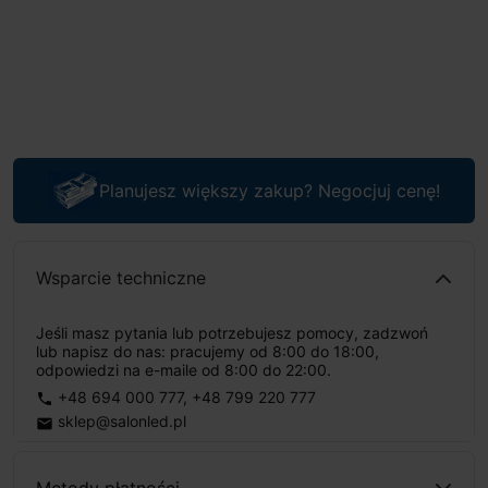
Planujesz większy zakup? Negocjuj cenę!
Wsparcie techniczne
Jeśli masz pytania lub potrzebujesz pomocy, zadzwoń
lub napisz do nas: pracujemy od 8:00 do 18:00,
odpowiedzi na e-maile od 8:00 do 22:00.
+48 694 000 777
,
+48 799 220 777
phone
sklep@salonled.pl
email
Metody płatności