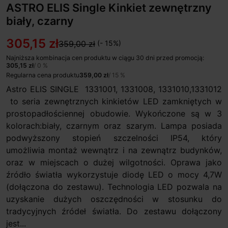
ASTRO ELIS Single Kinkiet zewnętrzny
biały, czarny
305,15 zł
359,00 zł
(- 15%)
Najniższa kombinacja cen produktu w ciągu 30 dni przed promocją:
305,15 zł
/ 0 %
Regularna cena produktu
359,00 zł
/ 15 %
Astro ELIS SINGLE 1331001, 1331008, 1331010,1331012
to seria zewnętrznych kinkietów LED zamkniętych w
prostopadłościennej obudowie. Wykończone są w 3
kolorach:biały, czarnym oraz szarym. Lampa posiada
podwyższony stopień szczelności IP54, który
umożliwia montaż wewnątrz i na zewnątrz budynków,
oraz w miejscach o dużej wilgotności. Oprawa jako
źródło światła wykorzystuje diodę LED o mocy 4,7W
(dołączona do zestawu). Technologia LED pozwala na
uzyskanie dużych oszczędności w stosunku do
tradycyjnych źródeł światła. Do zestawu dołączony
jest...