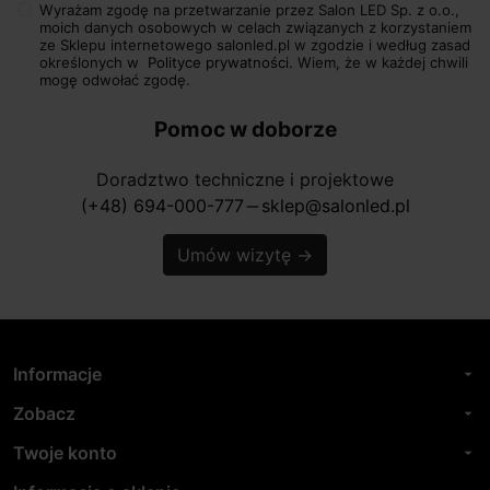
Wyrażam zgodę na przetwarzanie przez Salon LED Sp. z o.o.,
moich danych osobowych w celach związanych z korzystaniem
ze Sklepu internetowego salonled.pl w zgodzie i według zasad
określonych w
Polityce prywatności.
Wiem, że w każdej chwili
mogę odwołać zgodę.
Pomoc w doborze
Doradztwo techniczne i projektowe
(+48) 694-000-777
sklep@salonled.pl
horizontal_rule
Umów wizytę
→
Informacje
arrow_drop_down
Zobacz
arrow_drop_down
Twoje konto
arrow_drop_down