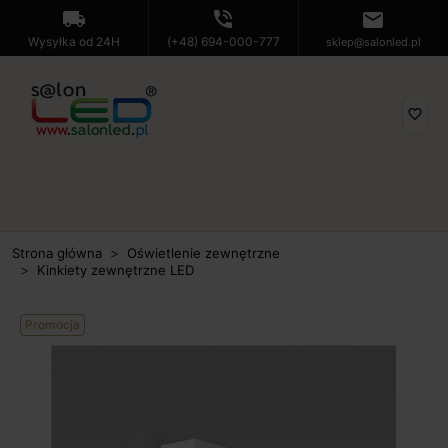
local_shipping
phone_in_talk
mail
Wysyłka od 24H
(+48) 694-000-777
sklep@salonled.pl
favorite_border
Strona główna
Oświetlenie zewnętrzne
Kinkiety zewnętrzne LED
Promocja