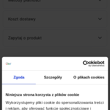
Koszt dostawy
Zapytaj o produkt
Opis
Zgoda
Szczegóły
O plikach cookies
Astro ELIS SINGLE
1331001, 1331008,
1331010,1331012
to seria zewnętrznych kinkietów
LED zamkniętych w prostopadłościennej
Niniejsza strona korzysta z plików cookie
obudowie. Wykończone są w 3 kolorach:biały, czarnym
oraz szarym. Lampa posiada podwyższony stopień
Wykorzystujemy pliki cookie do spersonalizowania treści
szczelności IP54, który umożliwia montaż wewnątrz i
i reklam, aby oferować funkcje społecznościowe i