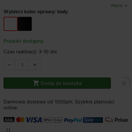
Więcej
expand_more
Wybierz kolor oprawy: biały
biały
czarny
Produkt dostępny
Czas realizacji: 3-10 dni



Dodaj do koszyka
favorite_border
Darmowa dostawa od 1000pln. Szybkie płatności
online.