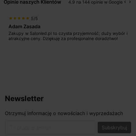
Opinie naszych Klientów
4.9 na 144 opinie w Google
keyboard_arrow_left
keyboard_arrow_right
Popr
Na
5/5
star
star
star
star
star
Adam Zasada
Zakupy w Salonled.pl to czysta przyjemność; duży wybór i
atrakcyjne ceny. Dziękuję za profesjonalne doradztwo!
Newsletter
Otrzymuj informację o nowościach i wyprzedażach
Twój adres e-mail