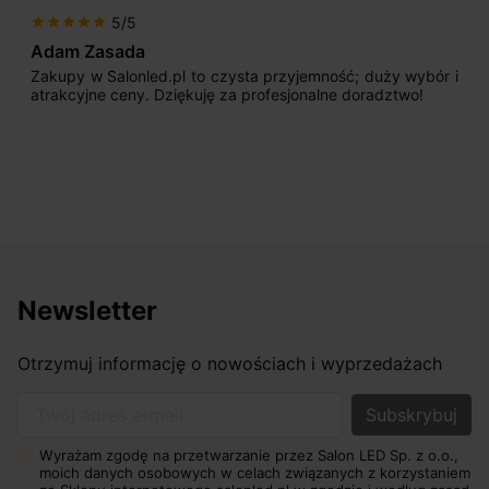
5/5
star
star
star
star
star
Adam Zasada
Zakupy w Salonled.pl to czysta przyjemność; duży wybór i
atrakcyjne ceny. Dziękuję za profesjonalne doradztwo!
Newsletter
Otrzymuj informację o nowościach i wyprzedażach
Twój adres e-mail
Wyrażam zgodę na przetwarzanie przez Salon LED Sp. z o.o.,
moich danych osobowych w celach związanych z korzystaniem