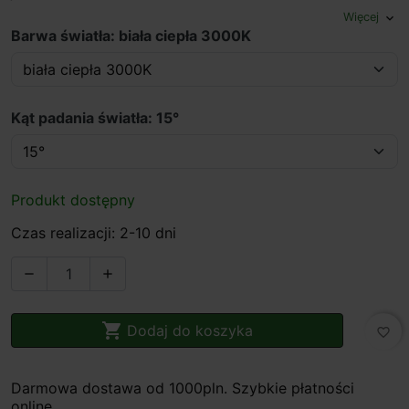
Więcej
expand_more
Barwa światła: biała ciepła 3000K
Kąt padania światła: 15°
Produkt dostępny
Czas realizacji: 2-10 dni



Dodaj do koszyka
favorite_border
Darmowa dostawa od 1000pln. Szybkie płatności
online.