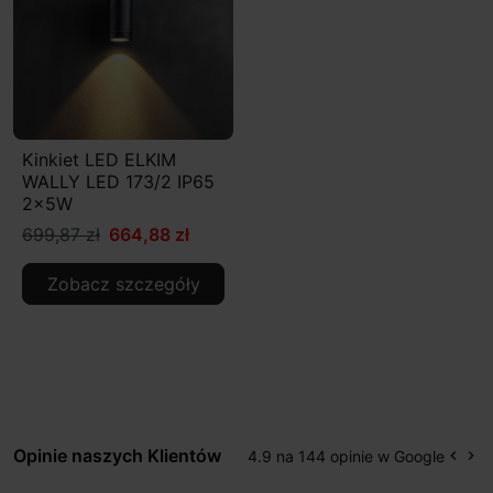
Kinkiet LED ELKIM
WALLY LED 173/2 IP65
2x5W
699,87 zł
664,88 zł
Zobacz szczegóły
Opinie naszych Klientów
4.9 na 144 opinie w Google
keyboard_arrow_left
keyboard_arrow_right
Popr
Na