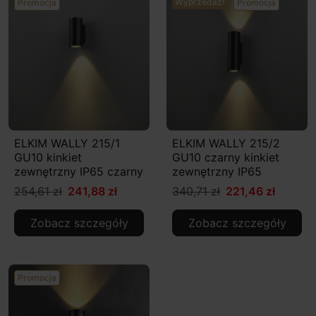
Wyprzedaż!
Promocja
Promocja
ELKIM WALLY 215/1
ELKIM WALLY 215/2
GU10 kinkiet
GU10 czarny kinkiet
zewnętrzny IP65 czarny
zewnętrzny IP65
254,61 zł
241,88 zł
340,71 zł
221,46 zł
Zobacz szczegóły
Zobacz szczegóły
Promocja