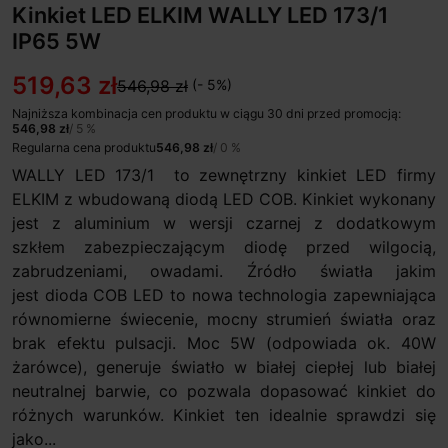
Kinkiet LED ELKIM WALLY LED 173/1
IP65 5W
519,63 zł
546,98 zł
(- 5%)
Najniższa kombinacja cen produktu w ciągu 30 dni przed promocją:
546,98 zł
/ 5 %
Regularna cena produktu
546,98 zł
/ 0 %
WALLY LED 173/1 to zewnętrzny kinkiet LED firmy
ELKIM z wbudowaną diodą LED COB. Kinkiet wykonany
jest z aluminium w wersji czarnej z dodatkowym
szkłem zabezpieczającym diodę przed wilgocią,
zabrudzeniami, owadami. Źródło światła jakim
jest dioda COB LED to nowa technologia zapewniająca
równomierne świecenie, mocny strumień światła oraz
brak efektu pulsacji. Moc 5W (odpowiada ok. 40W
żarówce), generuje światło w białej ciepłej lub białej
neutralnej barwie, co pozwala dopasować kinkiet do
różnych warunków. Kinkiet ten idealnie sprawdzi się
jako...