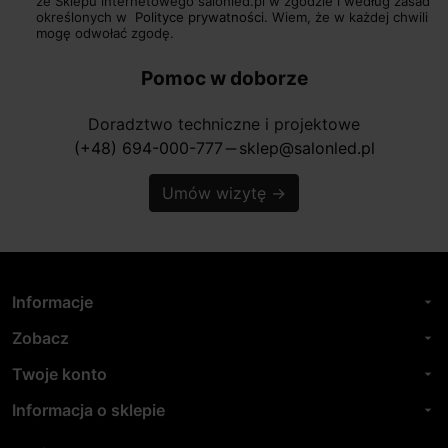
ze Sklepu internetowego salonled.pl w zgodzie i według zasad
określonych w
Polityce prywatności.
Wiem, że w każdej chwili
mogę odwołać zgodę.
Pomoc w doborze
Doradztwo techniczne i projektowe
(+48) 694-000-777
sklep@salonled.pl
horizontal_rule
Umów wizytę
→
Informacje
arrow_drop_down
Zobacz
arrow_drop_down
Twoje konto
arrow_drop_down
Informacja o sklepie
arrow_drop_down