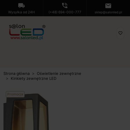
local_shipping
phone_in_talk
mail
Wysyłka od 24H
(+48) 694-000-777
sklep@salonled.pl
favorite_border
Strona główna
Oświetlenie zewnętrzne
Kinkiety zewnętrzne LED
Promocja