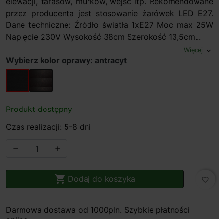
elewacji, tarasów, murków, wejść itp. Rekomendowane
przez producenta jest stosowanie żarówek LED E27.
Dane techniczne: Źródło światła 1xE27 Moc max 25W
Napięcie 230V Wysokość 38cm Szerokość 13,5cm...
Więcej
expand_more
Wybierz kolor oprawy: antracyt
antracyt
rdzawy
Produkt dostępny
Czas realizacji: 5-8 dni



Dodaj do koszyka
favorite_border
Darmowa dostawa od 1000pln. Szybkie płatności