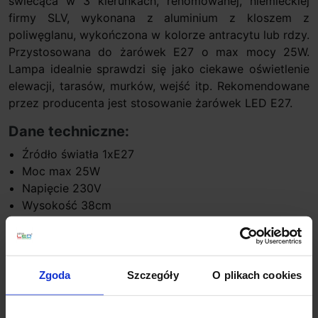
świecąca w 3 kierunkach, renomowanej, niemieckiej
firmy SLV, wykonana z aluminium z kloszem z
poliwęglanu, wykończona w kolorze antracytu lub rdzy.
Przystosowana do żarówek E27 o max mocy 25W.
Lampa idealnie sprawdzi się jako ciekawe oświetlenie
elewacji, tarasów, murków, wejść itp. Rekomendowane
przez producenta jest stosowanie żarówek LED E27.
Dane techniczne:
Źródło światła 1xE27
Moc max 25W
Napięcie 230V
Wysokość 38cm
Szerokość 13,5cm
Głębokość 14cm
Klasa szczelności IP54
Materiał aluminium/poliwęglan
Zgoda
Szczegóły
O plikach cookies
Kolor antracyt, rdzawy
Sposób montażu ściana