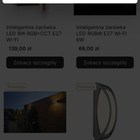
Inteligentna żarówka
Inteligentna żarówka
LED 8W RGB+CCT E27
LED RGBW E27 WI-FI
WI-FI
6W
139,00 zł
69,00 zł
Zobacz szczegóły
Zobacz szczegóły
Promocja
Promocja