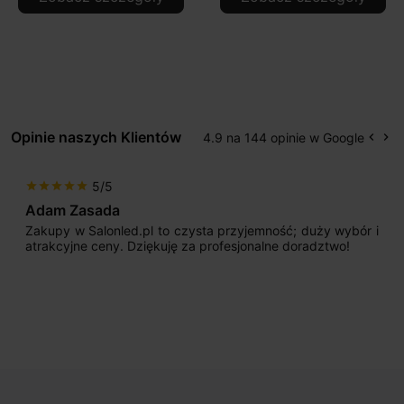
Opinie naszych Klientów
4.9 na 144 opinie w Google
keyboard_arrow_left
keyboard_arrow_right
Popr
Na
5/5
star
star
star
star
star
Adam Zasada
Zakupy w Salonled.pl to czysta przyjemność; duży wybór i
atrakcyjne ceny. Dziękuję za profesjonalne doradztwo!