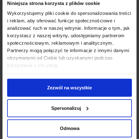
Producent Spotline
Niniejsza strona korzysta z plików cookie
Gwarancja 24 miesiące
Wykorzystujemy pliki cookie do spersonalizowania treści
i reklam, aby oferować funkcje społecznościowe i
Dodatkowe informacje:
analizować ruch w naszej witrynie. Informacje o tym, jak
Brak żarówki w komplecie
korzystasz z naszej witryny, udostępniamy partnerom
Waga 1,7kg
społecznościowym, reklamowym i analitycznym.
Partnerzy mogą połączyć te informacje z innymi danymi
otrzymanymi od Ciebie lub uzyskanymi podczas
Szczegóły produktu
korzystania z ich usług.
Zobacz także
Zezwól na wszystkie
Spersonalizuj
Odmowa