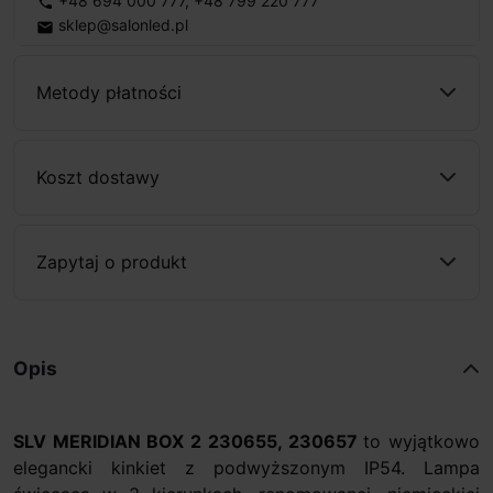
+48 694 000 777
,
+48 799 220 777
phone
sklep@salonled.pl
email
Metody płatności
Koszt dostawy
Zapytaj o produkt
Opis
SLV MERIDIAN BOX 2 230655, 230657
to wyjątkowo
elegancki kinkiet z podwyższonym IP54. Lampa