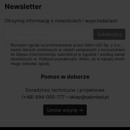
Newsletter
Otrzymuj informację o nowościach i wyprzedażach
Twój adres e-mail
Wyrażam zgodę na przetwarzanie przez Salon LED Sp. z o.o.,
moich danych osobowych w celach związanych z korzystaniem
ze Sklepu internetowego salonled.pl w zgodzie i według zasad
określonych w
Polityce prywatności.
Wiem, że w każdej chwili
mogę odwołać zgodę.
Pomoc w doborze
Doradztwo techniczne i projektowe
(+48) 694-000-777
sklep@salonled.pl
horizontal_rule
Umów wizytę
→