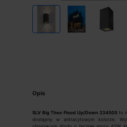
Opis
SLV Big Theo Flood Up/Down 234505
to m
dostępny w antracytowym kolorze. Wy
chroniącym diody o łącznej mocy 42W, któ