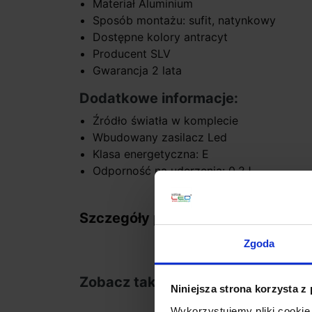
Materiał Aluminium
Sposób montażu: sufit, natynkowy
Dostępne kolory antracyt
Producent SLV
Gwarancja 2 lata
Dodatkowe informacje:
Źródło światła w komplecie
Wbudowany zasilacz Led
Klasa energetyczna: E
Odporność na uderzenia: 0,2J
Szczegóły produktu
Zgoda
Zobacz także
Niniejsza strona korzysta z
Wykorzystujemy pliki cookie 