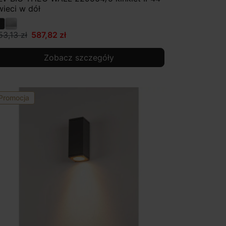
wieci w dół
53,13 zł
587,82 zł
Zobacz szczegóły
Promocja