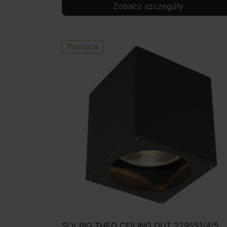
Zobacz szczegóły
Promocja
SLV BIG THEO CEILING OUT 229551/4/5