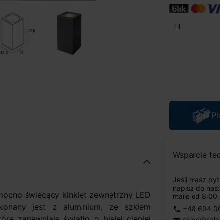
Pl
Wsparcie te
Jeśli masz py
napisz do nas
ocno świecący kinkiet zewnętrzny LED
maile od 8:00 
konany jest z aluminium, ze szkłem
+48 694 0
phone
re zapewniają światło o białej ciepłej
sklep@salo