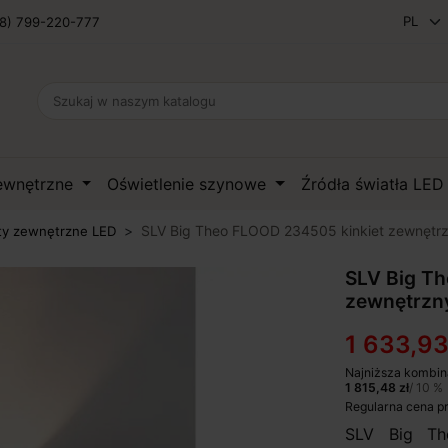
8) 799-220-777
zewnętrzne
Oświetlenie szynowe
Źródła światła LE
SLV Big Theo FLOOD 234505 kinkiet zewnęt
ty zewnętrzne LED
SLV Big T
zewnętrzn
1 633,93
Najniższa kombin
1 815,48 zł
/ 10 %
Regularna cena p
SLV Big T