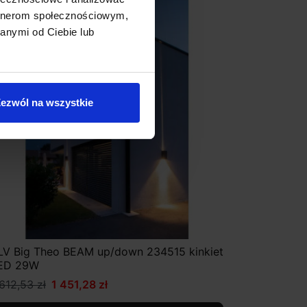
Promocja
artnerom społecznościowym,
anymi od Ciebie lub
ezwól na wszystkie
LV Big Theo BEAM up/down 234515 kinkiet
ED 29W
 612,53 zł
1 451,28 zł