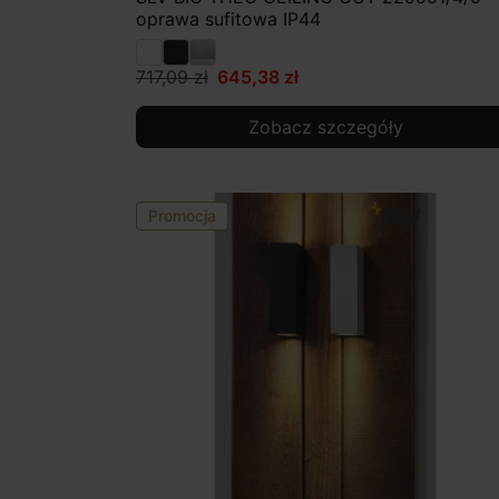
oprawa sufitowa IP44
717,09 zł
645,38 zł
Zobacz szczegóły
Promocja