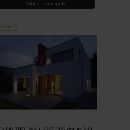
Zobacz szczegóły
Promocja
LV BIG THEO WALL 229564/5 kinkiet IP44