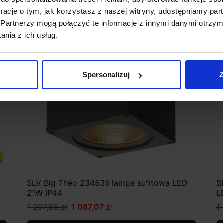
Promocja
ormacje o tym, jak korzystasz z naszej witryny, udostępniamy p
Partnerzy mogą połączyć te informacje z innymi danymi otrzym
nia z ich usług.
Spersonalizuj
Z
SLV Big Theo 234535 lampa sufitowa LED
S
21W IP44
L
1 207,86 zł
1 087,07 zł
1