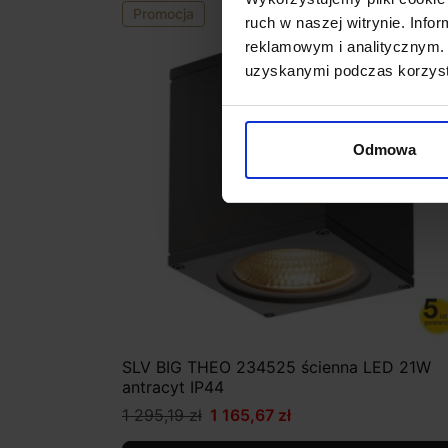
Promocja
ruch w naszej witrynie. Inf
reklamowym i analitycznym. 
uzyskanymi podczas korzysta
Odmowa
SLV BIG THEO 234525 ścienna LED 21W
antracyt IP44
1 295,19 zł
1 165,67 zł