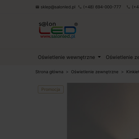
sklep@salonled.pl
(+48) 694-000-777
(+4

phone
phone
Oświetlenie wewnętrzne
Oświetlenie 
Strona główna
Oświetlenie zewnętrzne
Kinkie
Promocja