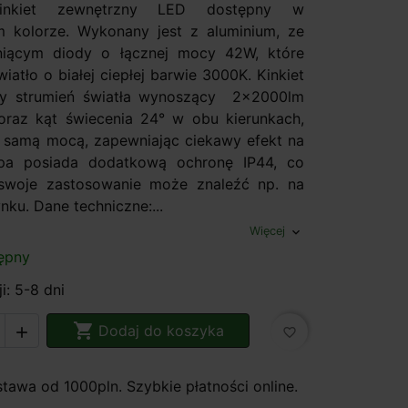
kinkiet zewnętrzny LED dostępny w
 kolorze. Wykonany jest z aluminium, ze
niącym diody o łącznej mocy 42W, które
iatło o białej ciepłej barwie 3000K. Kinkiet
ży strumień światła wynoszący 2x2000lm
 oraz kąt świecenia 24° w obu kierunkach,
ą samą mocą, zapewniając ciekawy efekt na
mpa posiada dodatkową ochronę IP44, co
 swoje zastosowanie może znaleźć np. na
nku. Dane techniczne:...
Więcej
expand_more
ępny
i: 5-8 dni

Dodaj do koszyka

favorite_border
awa od 1000pln. Szybkie płatności online.