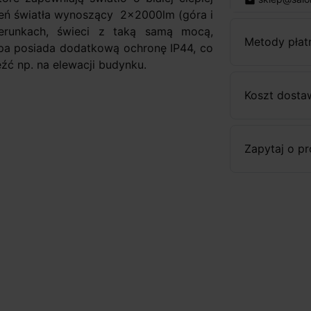
email
ień światła wynoszący 2x2000lm (góra i
erunkach, świeci z taką samą mocą,
Metody płat
mpa posiada dodatkową ochronę IP44, co
źć np. na elewacji budynku.
Koszt dosta
Zapytaj o p