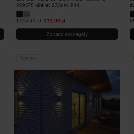
229575 kinkiet 27,5cm IP44
ś
1 034,43 zł
930,99 zł
6
Zobacz szczegóły
Promocja