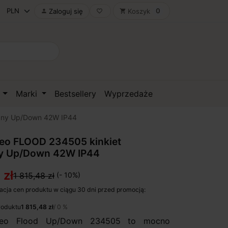
0
Zaloguj się
Koszyk

favorite_border
shopping_cart
D
Marki
Bestsellery
Wyprzedaże
rzny Up/Down 42W IP44
heo FLOOD 234505 kinkiet
y Up/Down 42W IP44
 zł
1 815,48 zł
(- 10%)
acja cen produktu w ciągu 30 dni przed promocją:
roduktu
1 815,48 zł
/ 0 %
heo Flood Up/Down 234505 to mocno