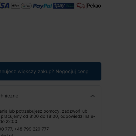
anujesz większy zakup? Negocjuj cenę!
chniczne
tania lub potrzebujesz pomocy, zadzwoń lub
: pracujemy od 8:00 do 18:00, odpowiedzi na e-
do 22:00.
00 777
,
+48 799 220 777
nled.pl