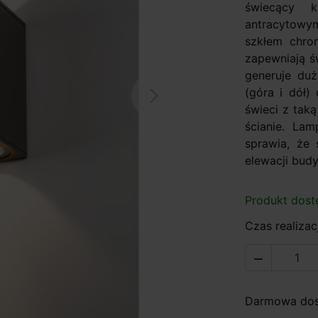
świecący 
antracytowym
szkłem chro
zapewniają św
generuje du
(góra i dół)
Next
świeci z tak
ścianie. La
sprawia, że
elewacji budy
Produkt dost
Czas realizacj

Darmowa dost