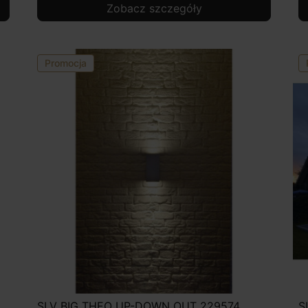
Zobacz szczegóły
Promocja
SLV BIG THEO UP-DOWN OUT 229574,
S