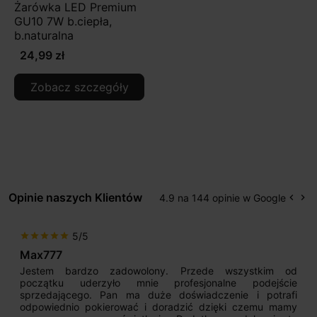
Żarówka LED Premium
GU10 7W b.ciepła,
b.naturalna
24,99 zł
Zobacz szczegóły
Opinie naszych Klientów
4.9 na 144 opinie w Google
keyboard_arrow_left
keyboard_arrow_right
Popr
Na
5/5
star
star
star
star
star
Max777
Jestem bardzo zadowolony. Przede wszystkim od
początku uderzyło mnie profesjonalne podejście
sprzedającego. Pan ma duże doświadczenie i potrafi
odpowiednio pokierować i doradzić dzięki czemu mamy