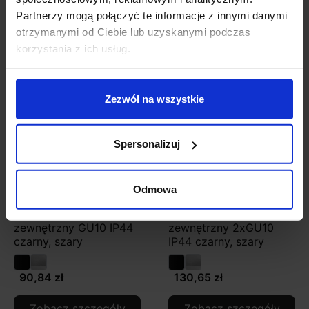
Partnerzy mogą połączyć te informacje z innymi danymi
Zobacz szczegóły
Zobacz szczegóły
otrzymanymi od Ciebie lub uzyskanymi podczas
korzystania z ich usług.
Zezwól na wszystkie
Spersonalizuj
Odmowa
Kobi QUAZAR 8 kinkiet
Kobi QUAZAR 9 kinkiet
zewnętrzny GU10 IP44
zewnętrzny 2xGU10
czarny, szary
IP44 czarny, szary
90,84 zł
130,65 zł
Zobacz szczegóły
Zobacz szczegóły