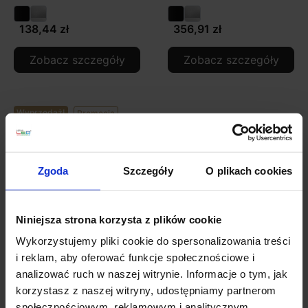
138,44 zł
356,91 zł
Zobacz szczegóły
Zobacz szczegóły
Wyprzedaż!
Promocja
Zgoda
Szczegóły
O plikach cookies
Niniejsza strona korzysta z plików cookie
Wykorzystujemy pliki cookie do spersonalizowania treści
Kobi QUAZAR 15 kinkiet
Kobi QUAZAR 5 kinkiet
i reklam, aby oferować funkcje społecznościowe i
zewnętrzny z regulacja
zewnętrzny 2xGU10
analizować ruch w naszej witrynie. Informacje o tym, jak
IP44 grafit
korzystasz z naszej witryny, udostępniamy partnerom
129,15 zł
96,86 zł
163,63 zł
społecznościowym, reklamowym i analitycznym.