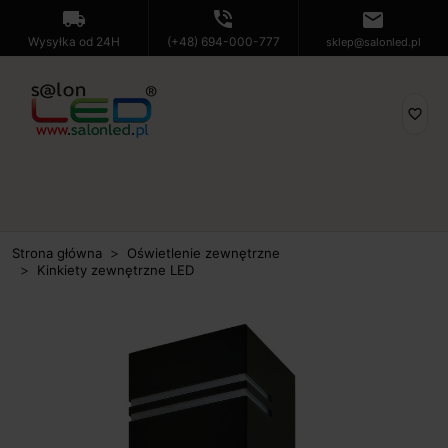
local_shipping
phone_in_talk
mail
Wysyłka od 24H
(+48) 694-000-777
sklep@salonled.pl
favorite_border
Strona główna
Oświetlenie zewnętrzne
Kinkiety zewnętrzne LED