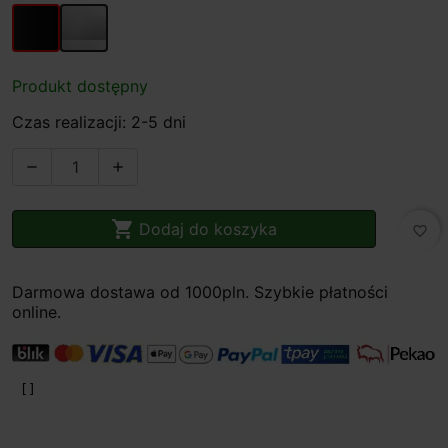
czarny
szary
Produkt dostępny
Czas realizacji: 2-5 dni



Dodaj do koszyka
favorite_border
Darmowa dostawa od 1000pln. Szybkie płatności
online.