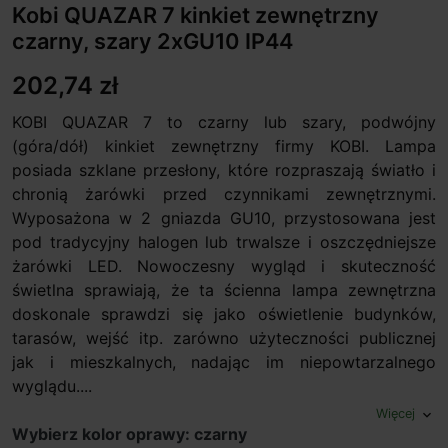
Kobi QUAZAR 7 kinkiet zewnętrzny
czarny, szary 2xGU10 IP44
202,74 zł
KOBI QUAZAR 7 to czarny lub szary, podwójny
(góra/dół) kinkiet zewnętrzny firmy KOBI. Lampa
posiada szklane przesłony, które rozpraszają światło i
chronią żarówki przed czynnikami zewnętrznymi.
Wyposażona w 2 gniazda GU10, przystosowana jest
pod tradycyjny halogen lub trwalsze i oszczędniejsze
żarówki LED. Nowoczesny wygląd i skuteczność
świetlna sprawiają, że ta ścienna lampa zewnętrzna
doskonale sprawdzi się jako oświetlenie budynków,
tarasów, wejść itp. zarówno użyteczności publicznej
jak i mieszkalnych, nadając im niepowtarzalnego
wyglądu....
Więcej
expand_more
Wybierz kolor oprawy: czarny