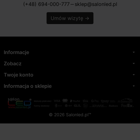
(+48) 694-000-777
sklep@salonled.pl
horizontal_rule
Umów wizytę
→
Informacje
arrow_drop_down
Zobacz
arrow_drop_down
Twoje konto
arrow_drop_down
Informacja o sklepie
arrow_drop_down
© 2026 Salonled.pl™