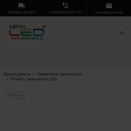
local_shipping
phone_in_talk
mail
Wysyłka od 24H
(+48) 694-000-777
sklep@salonled.pl
favorite_border
Strona główna
Oświetlenie zewnętrzne
Kinkiety zewnętrzne LED
Promocja