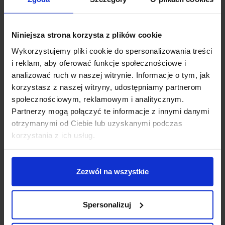
Zapytaj o produkt
Niniejsza strona korzysta z plików cookie
Wykorzystujemy pliki cookie do spersonalizowania treści
i reklam, aby oferować funkcje społecznościowe i
analizować ruch w naszej witrynie. Informacje o tym, jak
Opis
korzystasz z naszej witryny, udostępniamy partnerom
społecznościowym, reklamowym i analitycznym.
Partnerzy mogą połączyć te informacje z innymi danymi
Astro BOX LANTERN 350 1354004
to kinkiet ścienny,
otrzymanymi od Ciebie lub uzyskanymi podczas
zewnętrzny w kształcie sześcianu, wyglądem
korzystania z ich usług.
przypominający latarnię. Wykończony jest w
kolorze czarnym i posiada przeszkloną obudowę.
Lampa posiada podwyższony stopień szczelności IP23,
Zezwól na wszystkie
który umożliwia montaż wewnątrz i na zewnątrz
budynków. Oprawa jako źródło światła wykorzystuje
żarówkę E27 o mocy max. 60W (brak w zestawie).
Spersonalizuj
Tradycyjne źródło światła można wymienić na żarówkę
energooszczędną lub LED, który dają duże