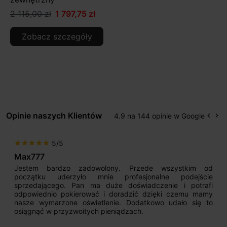
2 115,00 zł
1 797,75 zł
Zobacz szczegóły
Opinie naszych Klientów
4.9 na 144 opinie w Google
keyboard_arrow_left
keyboard_arrow_right
Popr
Na
5/5
star
star
star
star
star
Max777
Jestem bardzo zadowolony. Przede wszystkim od
początku uderzyło mnie profesjonalne podejście
sprzedającego. Pan ma duże doświadczenie i potrafi
odpowiednio pokierować i doradzić dzięki czemu mamy
nasze wymarzone oświetlenie. Dodatkowo udało się to
osiągnąć w przyzwoitych pieniądzach.