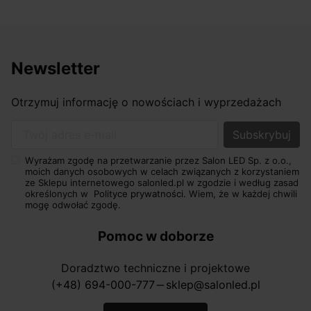
Newsletter
Otrzymuj informację o nowościach i wyprzedażach
Twój adres e-mail
Wyrażam zgodę na przetwarzanie przez Salon LED Sp. z o.o.,
moich danych osobowych w celach związanych z korzystaniem
ze Sklepu internetowego salonled.pl w zgodzie i według zasad
określonych w
Polityce prywatności.
Wiem, że w każdej chwili
mogę odwołać zgodę.
Pomoc w doborze
Doradztwo techniczne i projektowe
(+48) 694-000-777
sklep@salonled.pl
horizontal_rule