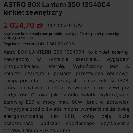
ASTRO BOX Lantern 350 1354004
kinkiet zewnętrzny
2 024,70 zł
2 382,00 zł
(- 15%)
Najniższa kombinacja cen produktu w ciągu 30 dni przed promocją:
2 382,00 zł
/ 15 %
Regularna cena produktu
2 382,00 zł
/ 0 %
Astro BOX LANTERN 350 1354004 to kinkiet ścienny,
zewnętrzny w kształcie sześcianu, wyglądem
przypominający latarnię. Wykończony jest w
kolorze czarnym i posiada przeszkloną obudowę.
Lampa posiada podwyższony stopień szczelności IP23,
który umożliwia montaż wewnątrz i na zewnątrz
budynków. Oprawa jako źródło światła wykorzystuje
żarówkę E27 o mocy max. 60W (brak w zestawie).
Tradycyjne źródło światła można wymienić na żarówkę
energooszczędną lub LED, który dają duże
oszczędności podczas codziennego użytkowania
oprawy. Lampa BOX to dobre...