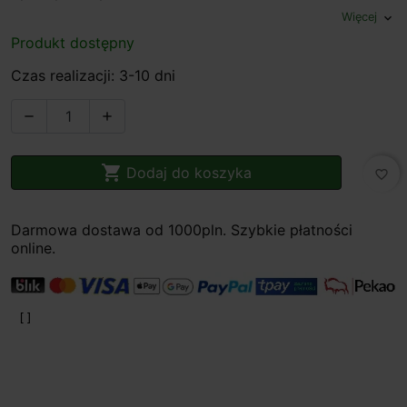
Więcej
expand_more
Produkt dostępny
Czas realizacji: 3-10 dni



Dodaj do koszyka
favorite_border
Darmowa dostawa od 1000pln. Szybkie płatności
online.