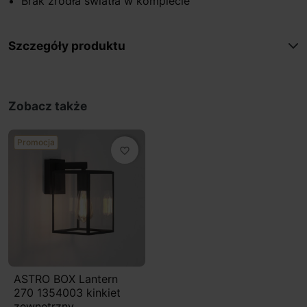
Brak źródła światła w komplecie
Szczegóły produktu
Zobacz także
Promocja
favorite_border
ASTRO BOX Lantern
270 1354003 kinkiet
zewnętrzny