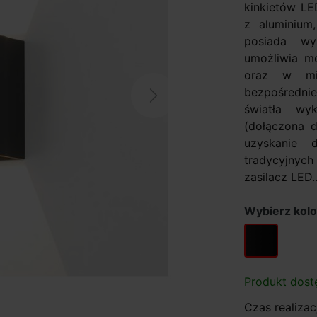
kinkietów LE
z aluminium
posiada wy
umożliwia m
oraz w mie
bezpośredni
Next
światła w
(dołączona 
uzyskanie 
tradycyjnych
zasilacz LED..
Wybierz kolo
czarny
Produkt dost
Czas realizacj