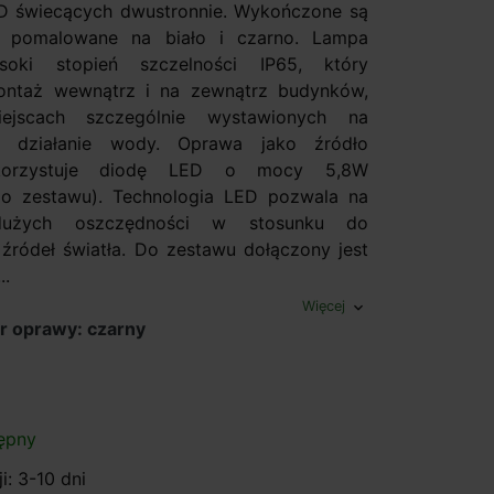
D świecących dwustronnie. Wykończone są
, pomalowane na biało i czarno. Lampa
soki stopień szczelności IP65, który
ontaż wewnątrz i na zewnątrz budynków,
jscach szczególnie wystawionych na
e działanie wody. Oprawa jako źródło
ykorzystuje diodę LED o mocy 5,8W
do zestawu). Technologia LED pozwala na
dużych oszczędności w stosunku do
 źródeł światła. Do zestawu dołączony jest
..
Więcej
expand_more
r oprawy: czarny
ępny
i: 3-10 dni