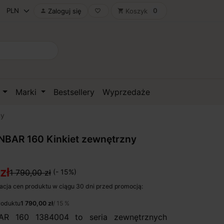
0
Zaloguj się
Koszyk

favorite_border
shopping_cart
D
Marki
Bestsellery
Wyprzedaże
ny
BAR 160 Kinkiet zewnętrzny
zł
1 790,00 zł
(- 15%)
acja cen produktu w ciągu 30 dni przed promocją:
roduktu
1 790,00 zł
/ 15 %
AR 160 1384004 to seria zewnętrznych