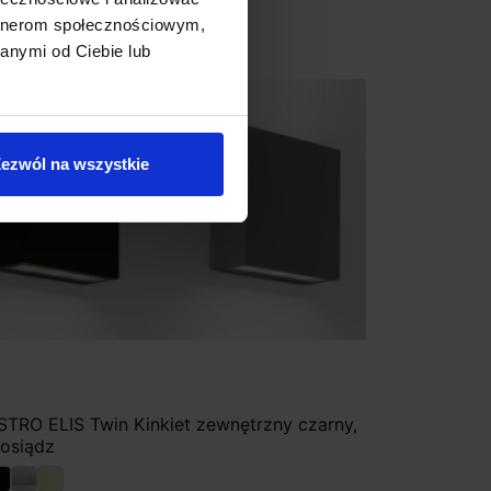
artnerom społecznościowym,
Promocja
anymi od Ciebie lub
ezwól na wszystkie
STRO ELIS Twin Kinkiet zewnętrzny czarny,
osiądz