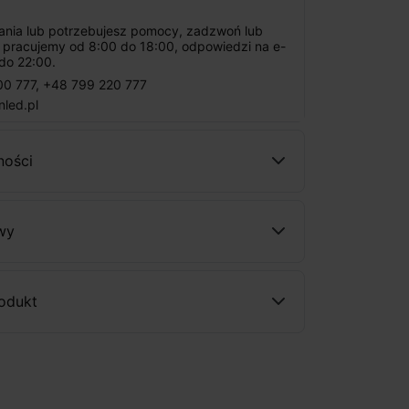
tania lub potrzebujesz pomocy, zadzwoń lub
: pracujemy od 8:00 do 18:00, odpowiedzi na e-
do 22:00.
00 777
,
+48 799 220 777
nled.pl
ności
wy
rodukt