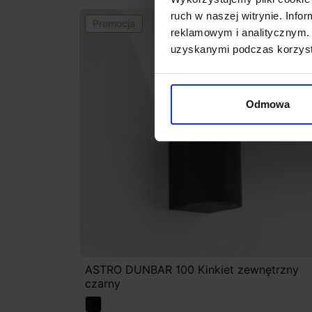
ruch w naszej witrynie. Inf
Promocja
reklamowym i analitycznym. 
uzyskanymi podczas korzysta
Odmowa
ASTRO DUNBAR 100 Kinkiet zewnętrzny
czarny