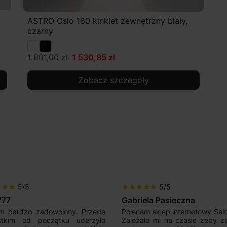
ASTRO Oslo 160 kinkiet zewnętrzny biały,
czarny
1 801,00 zł
1 530,85 zł
Zobacz szczegóły
5/5
5/5
r
star
star
star
star
star
star
star
777
Gabriela Pasieczna
m bardzo zadowolony. Przede
Polecam sklep internetowy Sal
stkim od początku uderzyło
Zależało mi na czasie żeby z