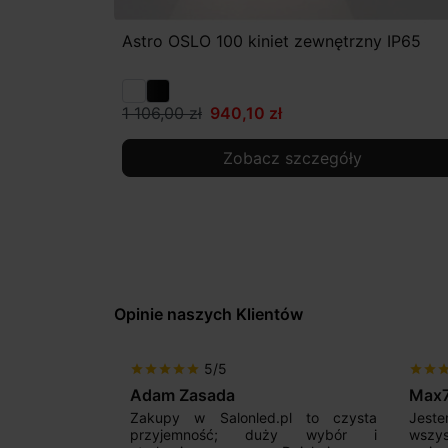
Astro OSLO 100 kiniet zewnętrzny IP65
1 106,00 zł
940,10 zł
Zobacz szczegóły
Opinie naszych Klientów
5/5
star
star
star
star
star
star
star
sta
Adam Zasada
Max
alny sklep,
Zakupy w Salonled.pl to czysta
Jeste
niam fachową
przyjemność; duży wybór i
wszy