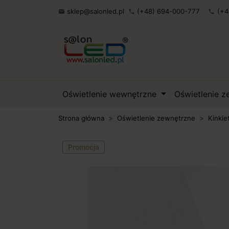
sklep@salonled.pl
(+48) 694-000-777
(+4

phone
phone
Oświetlenie wewnętrzne
Oświetlenie 
Strona główna
Oświetlenie zewnętrzne
Kinkie
Promocja