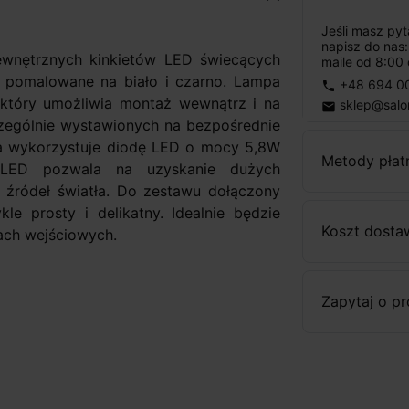
Jeśli masz py
napisz do nas
ewnętrznych kinkietów LED świecących
maile od 8:00 
 pomalowane na biało i czarno. Lampa
+48 694 0
phone
 który umożliwia montaż wewnątrz i na
sklep@salo
email
zególnie wystawionych na bezpośrednie
ła wykorzystuje diodę LED o mocy 5,8W
Metody płat
a LED pozwala na uzyskanie dużych
 źródeł światła. Do zestawu dołączony
kle prosty i delikatny. Idealnie będzie
Koszt dosta
iach wejściowych.
Zapytaj o p