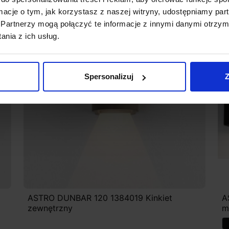
ormacje o tym, jak korzystasz z naszej witryny, udostępniamy p
Promocja
Partnerzy mogą połączyć te informacje z innymi danymi otrzym
nia z ich usług.
Spersonalizuj
Z
ASTRO DUNBAR 120 1384019 Kinkiet
A
zewnętrzny
m