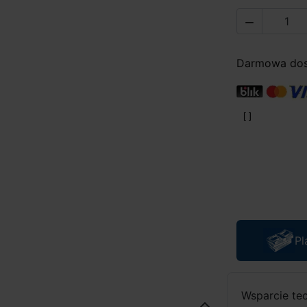

Darmowa dost
Pl
Wsparcie te