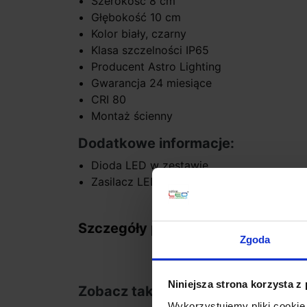
Szerokość 8 cm
Głębokość 10 cm
Kolor biały, czarny
Klasa szczelności IP65
Producent Astro Lighting
Gwarancja 24 miesiące
CRI 80
Montaż ścienny
Dodatkowe informacje:
Dioda LED w zestawie
Zasilacz LED w zestawie
Szczegóły produktu
Zgoda
Niniejsza strona korzysta z
Zobacz także
Wykorzystujemy pliki cookie 