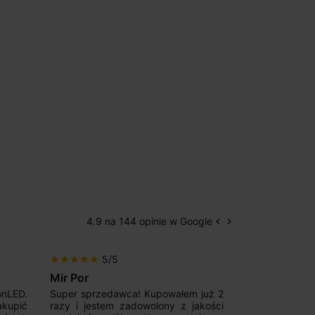
4.9 na 144 opinie w Google
keyboard_arrow_left
keyboard_arrow_right
Poprzedni
Następny
5/5
5/5
star
star
star
star
star
star
star
star
star
star
Mir Por
Patryk123
onLED.
Super sprzedawca! Kupowałem już 2
Szybka real
akupić
razy i jestem zadowolony z jakości
konkurencyjn