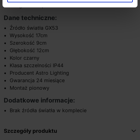
oraz ogrodów i parków.
Dane techniczne:
Źródło światła GX53
Wysokość 17cm
Szerokość 9cm
Głębokość 12cm
Kolor czarny
Klasa szczelności IP44
Producent Astro Lighting
Gwarancja 24 miesiące
Montaż pionowy
Dodatkowe informacje:
Brak źródła światła w komplecie
Szczegóły produktu