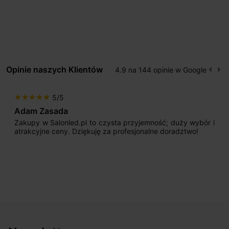
Opinie naszych Klientów
4.9 na 144 opinie w Google
keyboard_arrow_left
keyboard_arrow_right
Popr
Na
5/5
star
star
star
star
star
Adam Zasada
Zakupy w Salonled.pl to czysta przyjemność; duży wybór i
atrakcyjne ceny. Dziękuję za profesjonalne doradztwo!