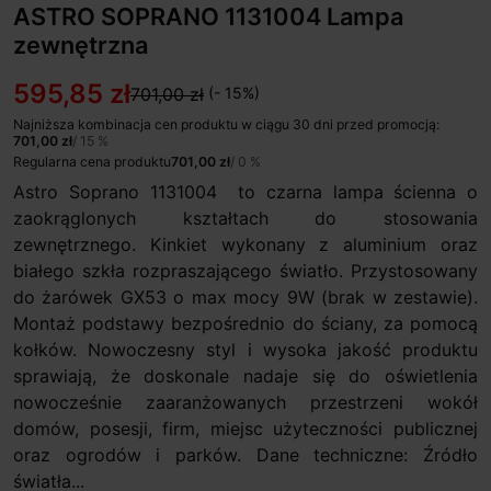
ASTRO SOPRANO 1131004 Lampa
zewnętrzna
595,85 zł
701,00 zł
(- 15%)
Najniższa kombinacja cen produktu w ciągu 30 dni przed promocją:
701,00 zł
/ 15 %
Regularna cena produktu
701,00 zł
/ 0 %
Astro Soprano 1131004 to czarna lampa ścienna o
zaokrąglonych kształtach do stosowania
zewnętrznego. Kinkiet wykonany z aluminium oraz
białego szkła rozpraszającego światło. Przystosowany
do żarówek GX53 o max mocy 9W (brak w zestawie).
Montaż podstawy bezpośrednio do ściany, za pomocą
kołków. Nowoczesny styl i wysoka jakość produktu
sprawiają, że doskonale nadaje się do oświetlenia
nowocześnie zaaranżowanych przestrzeni wokół
domów, posesji, firm, miejsc użyteczności publicznej
oraz ogrodów i parków. Dane techniczne: Źródło
światła...