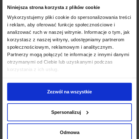
Niniejsza strona korzysta z plików cookie
Wykorzystujemy pliki cookie do spersonalizowania treści
Zapytaj o produkt
i reklam, aby oferować funkcje społecznościowe i
analizować ruch w naszej witrynie. Informacje o tym, jak
korzystasz z naszej witryny, udostępniamy partnerom
społecznościowym, reklamowym i analitycznym.
Opis
Partnerzy mogą połączyć te informacje z innymi danymi
otrzymanymi od Ciebie lub uzyskanymi podczas
korzystania z ich usług.
Astro Soprano 1131004
to czarna lampa ścienna o
zaokrąglonych kształtach do stosowania
zewnętrznego. Kinkiet wykonany z aluminium oraz
białego szkła rozpraszającego światło. Przystosowany
Zezwól na wszystkie
do żarówek GX53 o max mocy 9W (brak w zestawie).
Montaż podstawy bezpośrednio do ściany, za pomocą
Spersonalizuj
kołków. Nowoczesny styl i wysoka jakość produktu
sprawiają, że doskonale nadaje się do oświetlenia
nowocześnie zaaranżowanych przestrzeni wokół
Odmowa
domów, posesji, firm, miejsc użyteczności publicznej