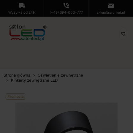
local_shipping
phone_in_talk
mail
Wysyłka od 24H
(+48) 694-000-777
sklep@salonled.pl
favorite_border
Strona główna
Oświetlenie zewnętrzne
Kinkiety zewnętrzne LED
Promocja