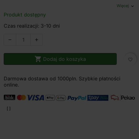
Więcej
expand_more
Produkt dostępny
Czas realizacji: 3-10 dni



Dodaj do koszyka
favorite_border
Darmowa dostawa od 1000pln. Szybkie płatności
online.