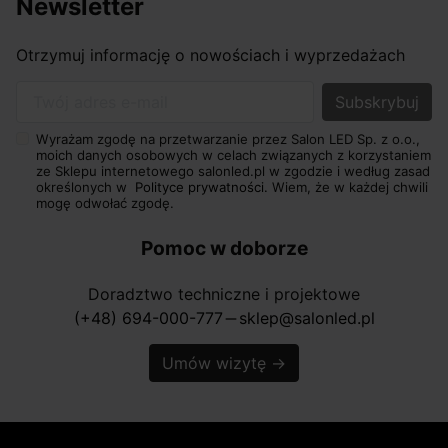
Newsletter
Otrzymuj informację o nowościach i wyprzedażach
Twój adres e-mail
Wyrażam zgodę na przetwarzanie przez Salon LED Sp. z o.o.,
moich danych osobowych w celach związanych z korzystaniem
ze Sklepu internetowego salonled.pl w zgodzie i według zasad
określonych w
Polityce prywatności.
Wiem, że w każdej chwili
mogę odwołać zgodę.
Pomoc w doborze
Doradztwo techniczne i projektowe
(+48) 694-000-777
sklep@salonled.pl
horizontal_rule
Umów wizytę
→