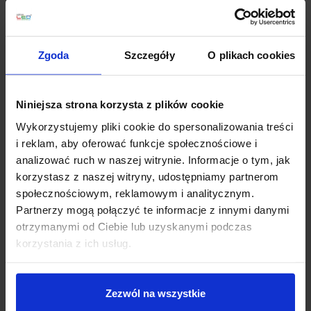
komercyjnych. Lampa ścienna LED Regolo dostępna
jest w trzech popularnych kolorach: biały, czarny lub
szary
Zgoda
Szczegóły
O plikach cookies
Najważniejsze zalety
Światło rozproszone
– równomierne, przyjemne dla
oczu, bez ostrych punktów
Niniejsza strona korzysta z plików cookie
Wysoki współczynnik oddawania barw CRI 90
–
Wykorzystujemy pliki cookie do spersonalizowania treści
naturalne kolory we wnętrzu (świetne do drewna,
i reklam, aby oferować funkcje społecznościowe i
tkanin, dekoracji i obrazów).
analizować ruch w naszej witrynie. Informacje o tym, jak
Solidna konstrukcja
– korpus z aluminium, dyfuzor z
korzystasz z naszej witryny, udostępniamy partnerom
poliwęglanu (PC), dopracowane detale i estetyczne
społecznościowym, reklamowym i analitycznym.
wykończenie.
Partnerzy mogą połączyć te informacje z innymi danymi
Do wnętrz
– standard ochrony odpowiedni do
otrzymanymi od Ciebie lub uzyskanymi podczas
zastosowań wewnętrznych (IP40), zasilacz
korzystania z ich usług.
wbudowany
Trwałe źródło LED
– długa żywotność modułu LED
Spójna linia wzornicza
– kilka długości i mocy
Zezwól na wszystkie
pozwala dopasować oprawę do skali pomieszczenia