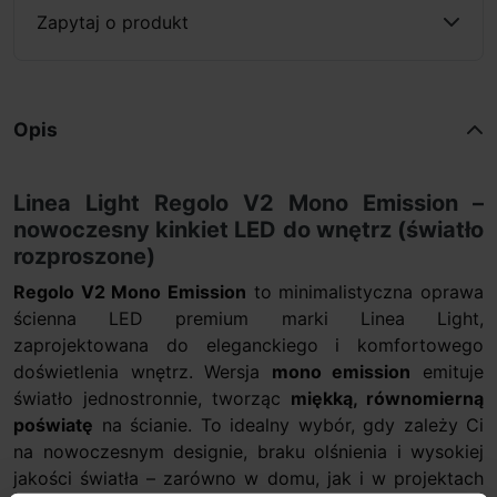
Zapytaj o produkt
Opis
Linea Light Regolo V2 Mono Emission –
nowoczesny kinkiet LED do wnętrz (światło
rozproszone)
Regolo V2 Mono Emission
to minimalistyczna oprawa
ścienna LED premium marki Linea Light,
zaprojektowana do eleganckiego i komfortowego
doświetlenia wnętrz. Wersja
mono emission
emituje
światło jednostronnie, tworząc
miękką, równomierną
poświatę
na ścianie. To idealny wybór, gdy zależy Ci
na nowoczesnym designie, braku olśnienia i wysokiej
jakości światła – zarówno w domu, jak i w projektach