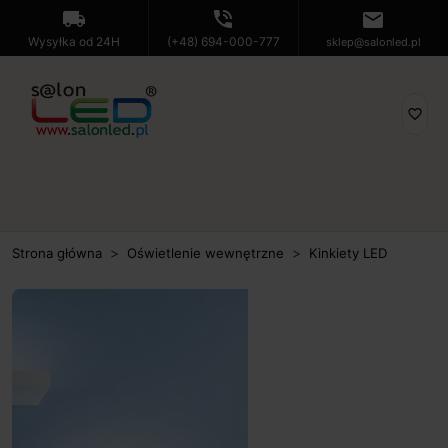
local_shipping
phone_in_talk
mail
Wysyłka od 24H
(+48) 694-000-777
sklep@salonled.pl
favorite_border
Strona główna
Oświetlenie wewnętrzne
Kinkiety LED