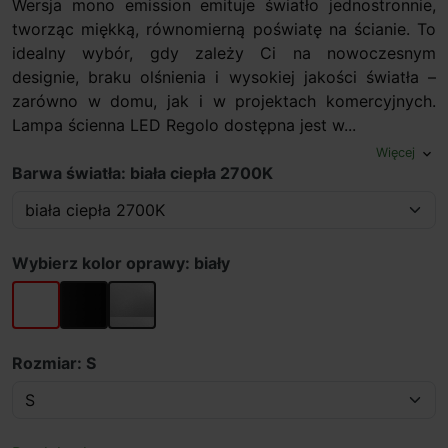
Wersja mono emission emituje światło jednostronnie,
tworząc miękką, równomierną poświatę na ścianie. To
idealny wybór, gdy zależy Ci na nowoczesnym
designie, braku olśnienia i wysokiej jakości światła –
zarówno w domu, jak i w projektach komercyjnych.
Lampa ścienna LED Regolo dostępna jest w...
Więcej
expand_more
Barwa światła: biała ciepła 2700K
Wybierz kolor oprawy: biały
biały
czarny
szary
Rozmiar: S