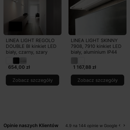
LINEA LIGHT REGOLO
LINEA LIGHT SKINNY
DOUBLE BI kinkiet LED
7908, 7910 kinkiet LED
biały, czarny, szary
biały, aluminium IP44
654,00 zł
1 167,88 zł
Zobacz szczegóły
Zobacz szczegóły
Opinie naszych Klientów
4.9 na 144 opinie w Google
keyboard_arrow_left
keyboard_arrow_right
Popr
Na