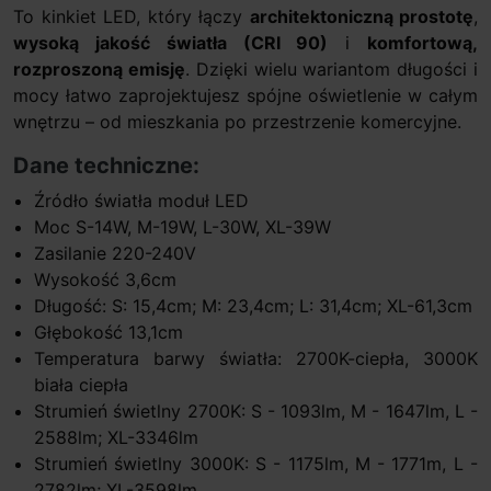
To kinkiet LED, który łączy
architektoniczną prostotę
,
wysoką jakość światła (CRI 90)
i
komfortową,
rozproszoną emisję
. Dzięki wielu wariantom długości i
mocy łatwo zaprojektujesz spójne oświetlenie w całym
wnętrzu – od mieszkania po przestrzenie komercyjne.
Dane techniczne:
Źródło światła moduł LED
Moc S-14W, M-19W, L-30W, XL-39W
Zasilanie 220-240V
Wysokość 3,6cm
Długość: S: 15,4cm; M: 23,4cm; L: 31,4cm; XL-61,3cm
Głębokość 13,1cm
Temperatura barwy światła: 2700K-ciepła, 3000K
biała ciepła
Strumień świetlny 2700K: S - 1093lm, M - 1647lm, L -
2588lm; XL-3346lm
Strumień świetlny 3000K: S - 1175lm, M - 1771m, L -
2782lm; XL-3598lm