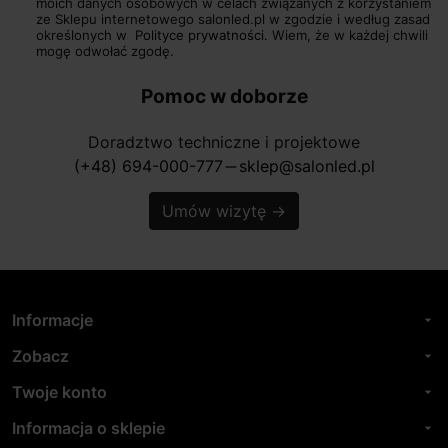
moich danych osobowych w celach związanych z korzystaniem
ze Sklepu internetowego salonled.pl w zgodzie i według zasad
określonych w
Polityce prywatności.
Wiem, że w każdej chwili
mogę odwołać zgodę.
Pomoc w doborze
Doradztwo techniczne i projektowe
(+48) 694-000-777
sklep@salonled.pl
horizontal_rule
Umów wizytę
→
Informacje
arrow_drop_down
Zobacz
arrow_drop_down
Twoje konto
arrow_drop_down
Informacja o sklepie
arrow_drop_down