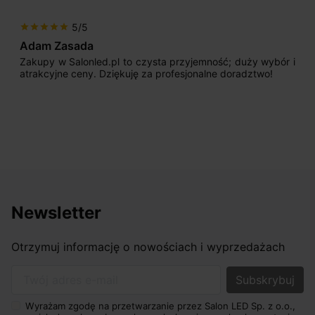
5/5
star
star
star
star
star
Adam Zasada
Zakupy w Salonled.pl to czysta przyjemność; duży wybór i
atrakcyjne ceny. Dziękuję za profesjonalne doradztwo!
Newsletter
Otrzymuj informację o nowościach i wyprzedażach
Twój adres e-mail
Wyrażam zgodę na przetwarzanie przez Salon LED Sp. z o.o.,