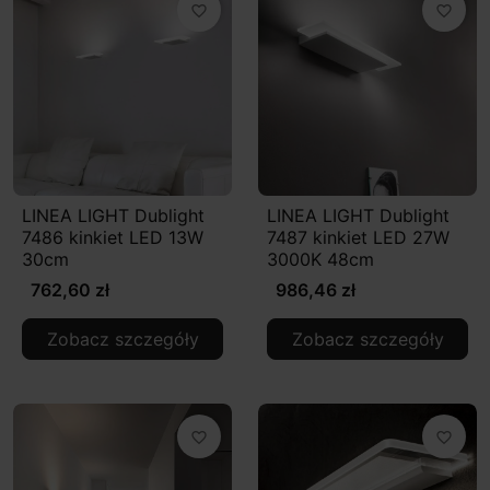
favorite_border
favorite_border
LINEA LIGHT Dublight
LINEA LIGHT Dublight
7486 kinkiet LED 13W
7487 kinkiet LED 27W
30cm
3000K 48cm
762,60 zł
986,46 zł
Zobacz szczegóły
Zobacz szczegóły
favorite_border
favorite_border