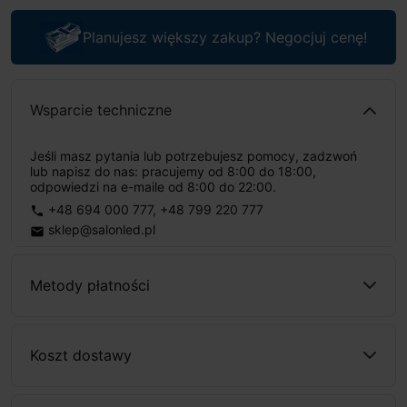
Planujesz większy zakup? Negocjuj cenę!
Wsparcie techniczne
Jeśli masz pytania lub potrzebujesz pomocy, zadzwoń
lub napisz do nas: pracujemy od 8:00 do 18:00,
odpowiedzi na e-maile od 8:00 do 22:00.
+48 694 000 777
,
+48 799 220 777
phone
sklep@salonled.pl
email
Metody płatności
Koszt dostawy