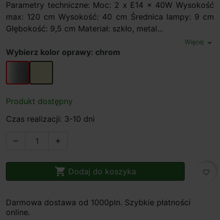
Parametry techniczne: Moc: 2 x E14 x 40W Wysokość
max: 120 cm Wysokość: 40 cm Średnica lampy: 9 cm
Głębokość: 9,5 cm Materiał: szkło, metal...
Więcej
expand_more
Wybierz kolor oprawy: chrom
chrom
mosiądz
Produkt dostępny
Czas realizacji: 3-10 dni



Dodaj do koszyka
favorite_border
Darmowa dostawa od 1000pln. Szybkie płatności
online.