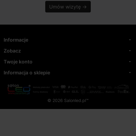
Umów wizytę
→
Informacje
arrow_drop_down
Zobacz
arrow_drop_down
Twoje konto
arrow_drop_down
Informacja o sklepie
arrow_drop_down
© 2026 Salonled.pl™