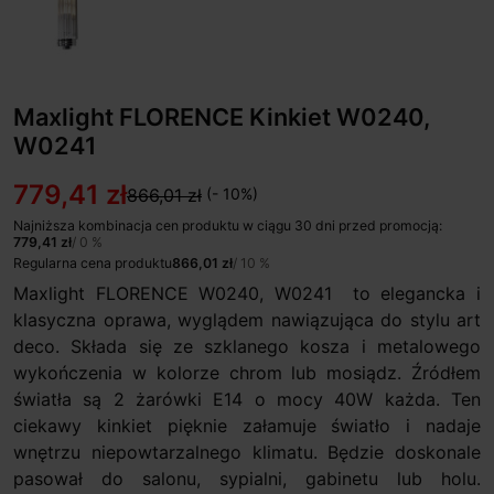
Maxlight FLORENCE Kinkiet W0240,
W0241
779,41 zł
866,01 zł
(- 10%)
Najniższa kombinacja cen produktu w ciągu 30 dni przed promocją:
779,41 zł
/ 0 %
Regularna cena produktu
866,01 zł
/ 10 %
Maxlight FLORENCE W0240, W0241 to elegancka i
klasyczna oprawa, wyglądem nawiązująca do stylu art
deco. Składa się ze szklanego kosza i metalowego
wykończenia w kolorze chrom lub mosiądz. Źródłem
światła są 2 żarówki E14 o mocy 40W każda. Ten
ciekawy kinkiet pięknie załamuje światło i nadaje
wnętrzu niepowtarzalnego klimatu. Będzie doskonale
pasował do salonu, sypialni, gabinetu lub holu.