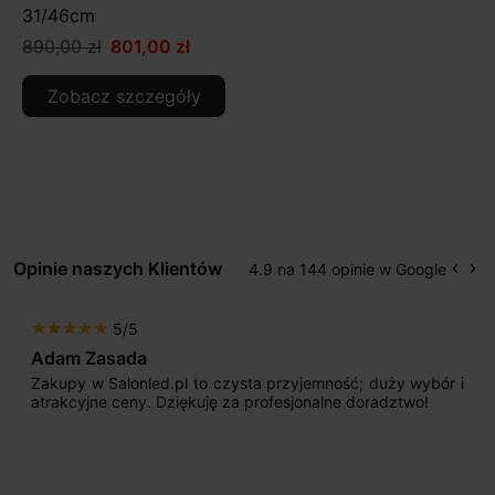
31/46cm
890,00 zł
801,00 zł
Zobacz szczegóły
Opinie naszych Klientów
4.9 na 144 opinie w Google
keyboard_arrow_left
keyboard_arrow_right
Popr
Na
5/5
star
star
star
star
star
Adam Zasada
Zakupy w Salonled.pl to czysta przyjemność; duży wybór i
atrakcyjne ceny. Dziękuję za profesjonalne doradztwo!