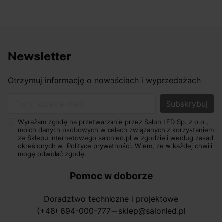
Newsletter
Otrzymuj informację o nowościach i wyprzedażach
Twój adres e-mail
Wyrażam zgodę na przetwarzanie przez Salon LED Sp. z o.o.,
moich danych osobowych w celach związanych z korzystaniem
ze Sklepu internetowego salonled.pl w zgodzie i według zasad
określonych w
Polityce prywatności.
Wiem, że w każdej chwili
mogę odwołać zgodę.
Pomoc w doborze
Doradztwo techniczne i projektowe
(+48) 694-000-777
sklep@salonled.pl
horizontal_rule