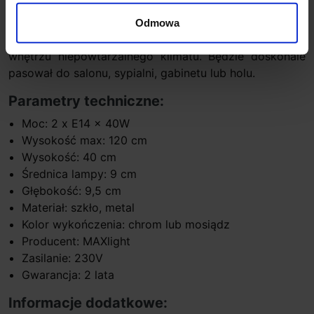
wykończenia w kolorze chrom lub mosiądz. Źródłem
światła są 2 żarówki E14 o mocy 40W każda. Ten
Odmowa
ciekawy kinkiet pięknie załamuje światło i nadaje
wnętrzu niepowtarzalnego klimatu. Będzie doskonale
pasował do salonu, sypialni, gabinetu lub holu.
Parametry techniczne:
Moc: 2 x E14 x 40W
Wysokość max: 120 cm
Wysokość: 40 cm
Średnica lampy: 9 cm
Głębokość: 9,5 cm
Materiał: szkło, metal
Kolor wykończenia: chrom lub mosiądz
Producent: MAXlight
Zasilanie: 230V
Gwarancja: 2 lata
Informacje dodatkowe: