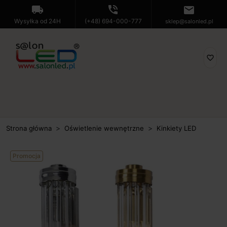
local_shipping
phone_in_talk
mail
Wysyłka od 24H
(+48) 694-000-777
sklep@salonled.pl
favorite_border
Strona główna
Oświetlenie wewnętrzne
Kinkiety LED
Promocja