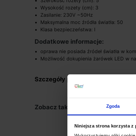
Szerokość rozety (cm): 5
Wysokość rozety (cm): 3
Zasilanie: 230V ~50Hz
Maksymalna moc źródła światła: 50
Klasa bezpieczeństwa: I
Dodatkowe informacje:
oprawa nie posiada źródeł światła w kom
Możliwość dokupienia żarówek LED w na
Szczegóły produktu
Zgoda
Zobacz także
Niniejsza strona korzysta z
Wykorzystujemy pliki cookie 