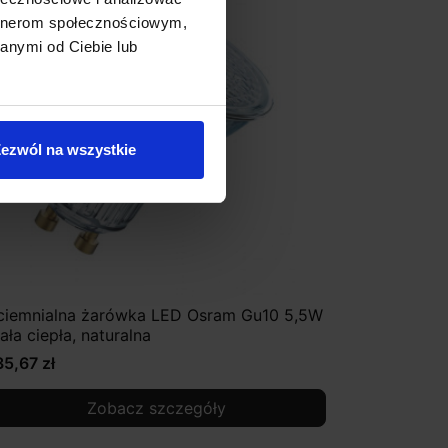
artnerom społecznościowym,
anymi od Ciebie lub
ezwól na wszystkie
ciemnialna żarówka LED Osram Gu10 5,5W
iała ciepła, naturalna
35,67 zł
Zobacz szczegóły