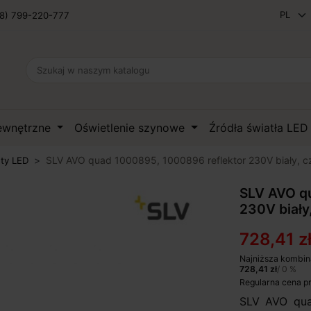
8) 799-220-777
zewnętrzne
Oświetlenie szynowe
Źródła światła LE
SLV AVO quad 1000895, 1000896 reflektor 230V biały, c
ety LED
SLV AVO q
230V biały
728,41 z
Najniższa kombin
728,41 zł
/ 0 %
Regularna cena p
SLV AVO qua