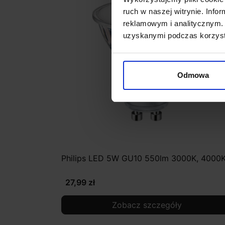
ruch w naszej witrynie. Inf
reklamowym i analitycznym. 
uzyskanymi podczas korzysta
Odmowa
Philips LED 5W GU10 550lm 3000K, 4000
27,99 zł
Zobacz szczegóły