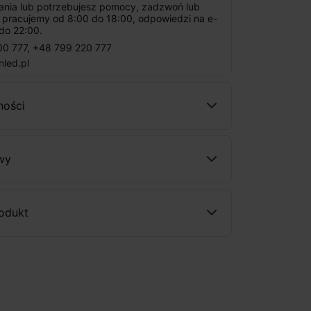
tania lub potrzebujesz pomocy, zadzwoń lub
: pracujemy od 8:00 do 18:00, odpowiedzi na e-
do 22:00.
00 777
,
+48 799 220 777
nled.pl
ności
wy
rodukt