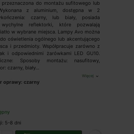
y, przeznaczona do montażu sufitowego lub
 Wykonana z aluminium, dostępna w 2
kończenia: czarny, lub biały, posiada
ychylne reflektorki, które pozwalają
iatło w wybrane miejsca. Lampy Avo można
do oświetlenia ogólnego lub akcentującego
sca i przedmioty. Współpracuje zarówno z
jak i odpowiednimi żarówkami LED GU10.
iczne: Sposoby montażu: nasufitowy,
r: czarny, biały...
Więcej
expand_more
r oprawy: czarny
ępny
i: 5-8 dni