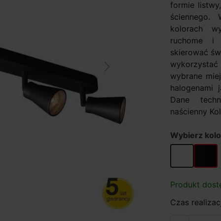
formie listw
ściennego.
kolorach wy
ruchome i w
skierować św
wykorzystać 
Next
wybrane miej
halogenami 
Dane techn
naścienny Kolo
Wybierz kolo
biały
czarny
Produkt dost
Czas realizacj