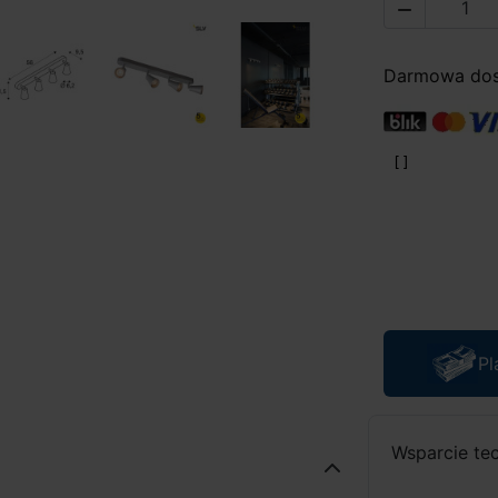

Darmowa dost
Pl
Wsparcie te