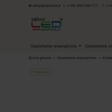
sklep@salonled.pl
(+48) 694-000-777
(+4

phone
phone
Oświetlenie wewnętrzne
Oświetlenie 
Strona główna
Oświetlenie wewnętrzne
Kinki
Promocja