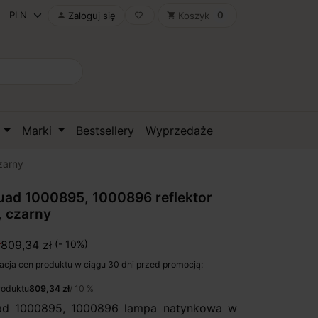
0
Zaloguj się
Koszyk

favorite_border
shopping_cart
D
Marki
Bestsellery
Wyprzedaże
zarny
uad 1000895, 1000896 reflektor
, czarny
ł
809,34 zł
(- 10%)
acja cen produktu w ciągu 30 dni przed promocją:
roduktu
809,34 zł
/ 10 %
d 1000895, 1000896 lampa natynkowa w