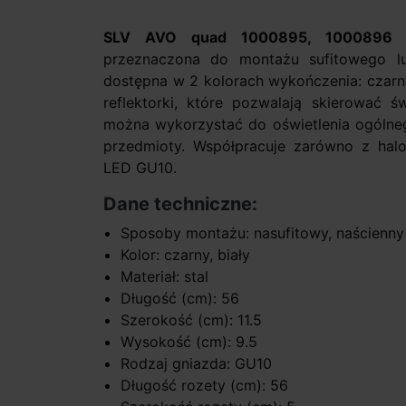
SLV AVO quad 1000895, 100089
przeznaczona do montażu sufitowego l
dostępna w 2 kolorach wykończenia: czarny
reflektorki, które pozwalają skierować 
można wykorzystać do oświetlenia ogólneg
przedmioty. Współpracuje zarówno z hal
LED GU10.
Dane techniczne:
Sposoby montażu: nasufitowy, naścienny
Kolor: czarny, biały
Materiał: stal
Długość (cm): 56
Szerokość (cm): 11.5
Wysokość (cm): 9.5
Rodzaj gniazda: GU10
Długość rozety (cm): 56