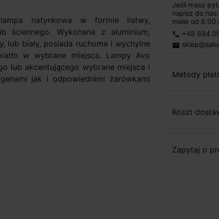
Jeśli masz py
napisz do nas
6
lampa natynkowa w formie listwy,
maile od 8:00 
ub ściennego. Wykonana z aluminium,
+48 694 0
phone
, lub biały, posiada ruchome i wychylne
sklep@salo
email
światło w wybrane miejsca. Lampy Avo
o lub akcentującego wybrane miejsca i
Metody płat
ogenami jak i odpowiednimi żarówkami
Koszt dosta
Zapytaj o p