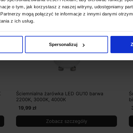
ormacje o tym, jak korzystasz z naszej witryny, udostępniamy p
Partnerzy mogą połączyć te informacje z innymi danymi otrzym
nia z ich usług.
Spersonalizuj
Z
K
Ściemnialna żarówka LED GU10 barwa
Ś
2200K, 3000K, 4000K
b
19,99 zł
Zobacz szczegóły