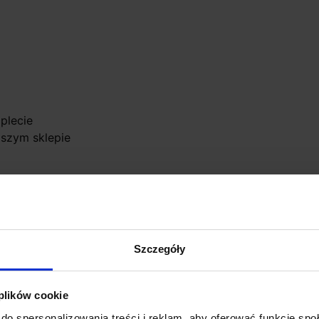
plecie
szym sklepie
Szczegóły
 plików cookie
do spersonalizowania treści i reklam, aby oferować funkcje sp