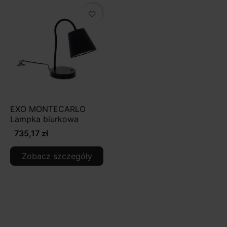
favorite_border
EXO MONTECARLO
Lampka biurkowa
735,17 zł
Zobacz szczegóły