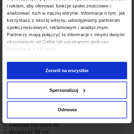
i reklam, aby oferować funkcje społecznościowe i
Opis
analizować ruch w naszej witrynie. Informacje o tym, jak
korzystasz z naszej witryny, udostępniamy partnerom
społecznościowym, reklamowym i analitycznym.
EXO MONTECARLO 907B-G05X1A-02-CB
Partnerzy mogą połączyć te informacje z innymi danymi
to uniwersalny kinkiet ścienny o modnym designie,
otrzymanymi od Ciebie lub uzyskanymi podczas
hiszpańskiej firmy Novolux. Lampa w całości wykonana
korzystania z ich usług.
jest ze stali, w kolorze czarnym. Na okrągłym korpusie
o średnicy 10 cm, umieszczono włącznik ON/OFF.
Źródłem światła jest żarówka E27 o mocy max 60W,
Zezwól na wszystkie
którą można wymienić na żarówkę LED. Oprawa
doskonale sprawdzi się w domu, w sypialni a także w
hotelu.
Spersonalizuj
Dane techniczne:
Odmowa
Źródło światła E27
Moc max 60W
Zasilanie 110-240V AC
Wysokość 40 cm