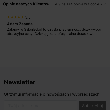
Opinie naszych Klientów
4.9 na 144 opinie w Google
keyboard_arrow_left
keyboard_arrow_right
Popr
Na
5/5
star
star
star
star
star
Adam Zasada
Zakupy w Salonled.pl to czysta przyjemność; duży wybór i
atrakcyjne ceny. Dziękuję za profesjonalne doradztwo!
Newsletter
Otrzymuj informację o nowościach i wyprzedażach
Twój adres e-mail