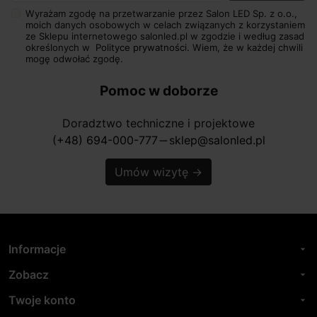
Wyrażam zgodę na przetwarzanie przez Salon LED Sp. z o.o.,
moich danych osobowych w celach związanych z korzystaniem
ze Sklepu internetowego salonled.pl w zgodzie i według zasad
określonych w
Polityce prywatności.
Wiem, że w każdej chwili
mogę odwołać zgodę.
Pomoc w doborze
Doradztwo techniczne i projektowe
(+48) 694-000-777
sklep@salonled.pl
horizontal_rule
Umów wizytę
→
Informacje
arrow_drop_down
Zobacz
arrow_drop_down
Twoje konto
arrow_drop_down