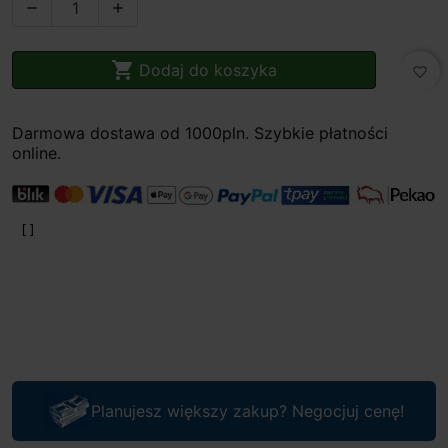



Dodaj do koszyka
favorite_border
Darmowa dostawa od 1000pln. Szybkie płatności
online.
Planujesz większy zakup? Negocjuj cenę!