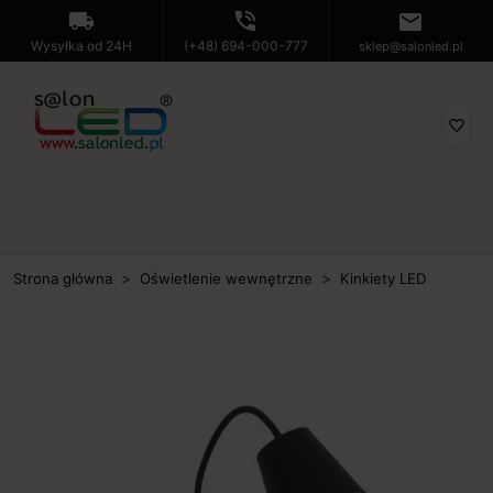
local_shipping
phone_in_talk
mail
Wysyłka od 24H
(+48) 694-000-777
sklep@salonled.pl
favorite_border
Strona główna
Oświetlenie wewnętrzne
Kinkiety LED