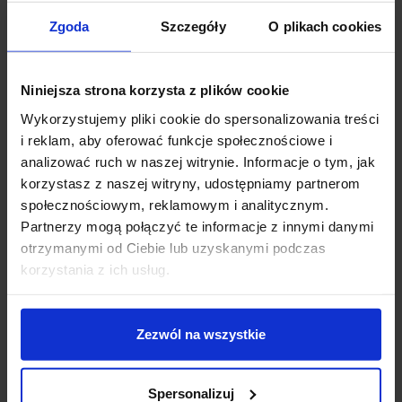
EXO DIAGONAL 855E-G05X1A-01, 855E-G05X1A-
Zgoda
Szczegóły
O plikach cookies
02, 855E-G05X1A-37
to modna i elegancka lampa
ścienna z kolekcji Diagonal, hiszpańskiej firmy Novolux.
Lampa posiada metalowy korpus o ciekawym
Niniejsza strona korzysta z plików cookie
wyglądzie w 3 kolorach do wyboru, do którego należy
dokupić okrągły abażur z tworzywa sztucznego (brak
Wykorzystujemy pliki cookie do spersonalizowania treści
w zestawie) w kolorze: białym, czarnym lub
i reklam, aby oferować funkcje społecznościowe i
miedzianym. Źródłem światła jest żarówka E27 LED,
analizować ruch w naszej witrynie. Informacje o tym, jak
każda o mocy max. 13W. Oprawa sprawdzi się idealnie
korzystasz z naszej witryny, udostępniamy partnerom
w pomieszczeniach prywatnych jak i komercyjnych.
społecznościowym, reklamowym i analitycznym.
Idealna do salonu, hotelu lub restauracji.
Partnerzy mogą połączyć te informacje z innymi danymi
otrzymanymi od Ciebie lub uzyskanymi podczas
Parametry techniczne:
korzystania z ich usług.
Źródło światła E27 LED
Moc max 13W
Napięcie: 110V-240V AC
Zezwól na wszystkie
Wysokość 28,5 cm
Średnica klosza 22 cm
Spersonalizuj
Wysokość klosza 14 cm