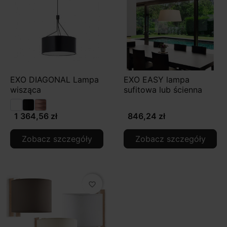
EXO DIAGONAL Lampa
EXO EASY lampa
wisząca
sufitowa lub ścienna
1 364,56 zł
846,24 zł
Zobacz szczegóły
Zobacz szczegóły
favorite_border