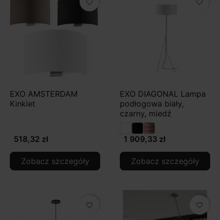
favorite_border
favorite_border
EXO AMSTERDAM
EXO DIAGONAL Lampa
Kinkiet
podłogowa biały,
czarny, miedź
518,32 zł
1 909,33 zł
Zobacz szczegóły
Zobacz szczegóły
favorite_border
favorite_border