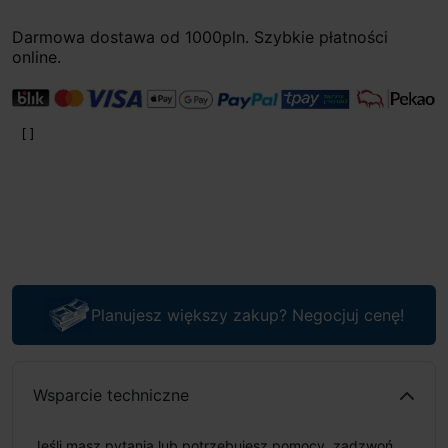
Darmowa dostawa od 1000pln. Szybkie płatności
online.
Planujesz większy zakup? Negocjuj cenę!
Wsparcie techniczne
Jeśli masz pytania lub potrzebujesz pomocy, zadzwoń