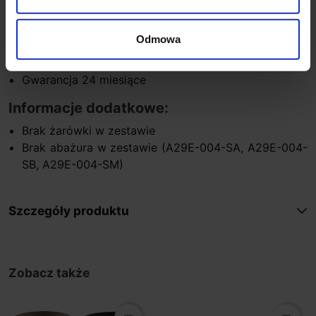
Materiał metal, tworzywo sztuczne
Kolor biały, czarny, miedź
Odmowa
Klasa szczelności IP20
Producent Novolux
Gwarancja 24 miesiące
Informacje dodatkowe:
Brak żarówki w zestawie
Brak abażura w zestawie (A29E-004-SA, A29E-004-
SB, A29E-004-SM)
Szczegóły produktu
Zobacz także