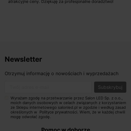
początku uderzyło mnie profesjonalne podejście
sprzedającego. Pan ma duże doświadczenie i potrafi
odpowiednio pokierować i doradzić dzięki czemu mamy
nasze wymarzone oświetlenie. Dodatkowo udało się to
osiągnąć w przyzwoitych pieniądzach.
Newsletter
Otrzymuj informację o nowościach i wyprzedażach
Twój adres e-mail
Wyrażam zgodę na przetwarzanie przez Salon LED Sp. z o.o.,
moich danych osobowych w celach związanych z korzystaniem
ze Sklepu internetowego salonled.pl w zgodzie i według zasad
określonych w
Polityce prywatności.
Wiem, że w każdej chwili
mogę odwołać zgodę.
Pomoc w doborze