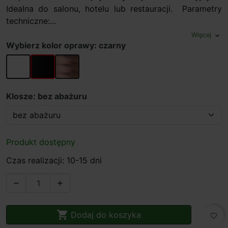
Idealna do salonu, hotelu lub restauracji. Parametry
techniczne:...
Więcej
expand_more
Wybierz kolor oprawy: czarny
biały
czarny
miedziany
Klosze: bez abażuru
Produkt dostępny
Czas realizacji: 10-15 dni



Dodaj do koszyka
favorite_border