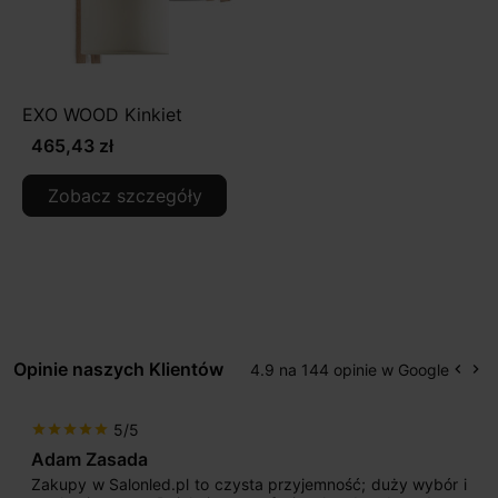
EXO WOOD Kinkiet
465,43 zł
Zobacz szczegóły
Opinie naszych Klientów
4.9 na 144 opinie w Google
keyboard_arrow_left
keyboard_arrow_right
Popr
Na
5/5
star
star
star
star
star
Max777
Jestem bardzo zadowolony. Przede wszystkim od