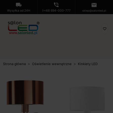
local_shipping
phone_in_talk
mail
Wysyłka od 24H
(+48) 694-000-777
sklep@salonled.pl
favorite_border
Strona główna
Oświetlenie wewnętrzne
Kinkiety LED