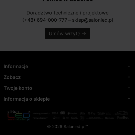
Doradztwo techniczne i projektowe
(+48) 694-000-777
sklep@salonled.pl
horizontal_rule
Umów wizytę
→
Informacje
arrow_drop_down
Zobacz
arrow_drop_down
Twoje konto
arrow_drop_down
Informacja o sklepie
arrow_drop_down
© 2026 Salonled.pl™