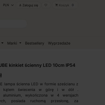
0
Zaloguj się
Koszyk

favorite_border
shopping_cart
D
Marki
Bestsellery
Wyprzedaże
BE kinkiet ścienny LED 10cm IP54
ł
 lampa ścienna LED w formie sześcianu z
m kątem świecenia w górę i w dół .
 aluminium, wykończona w 4 wersjach
znych, posiada ruchomą przesłonę, za