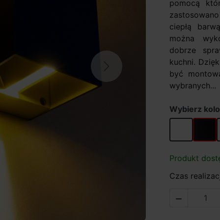
pomocą któr
zastosowano
ciepłą barw
można wykor
dobrze spraw
kuchni. Dzię
Next
być montowa
wybranych...
Wybierz kolo
biały
czarny
Produkt dost
Czas realizacj
