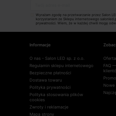
Twój adres e-mail
Wyrażam zgodę na przetwarzanie przez Salon LE
korzystaniem ze Sklepu internetowego salonled.
prywatności.
Wiem, że w każdej chwili mogę odw
Informacje
Zobac
O nas - Salon LED sp. z o.o.
Ofert
Regulamin sklepu internetowego
FAQ —
klient
Bezpieczne płatności
Promo
Dostawa towaru
Nowe 
Polityka prywatności
Najcz
Polityka stosowania plików
cookies
Zwroty i reklamacje
Mapa strony