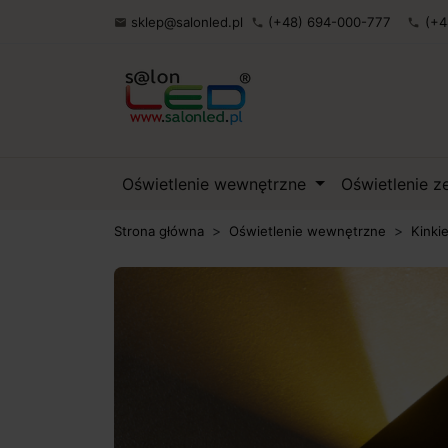
sklep@salonled.pl
(+48) 694-000-777
(+4

phone
phone
Oświetlenie wewnętrzne
Oświetlenie 
Strona główna
Oświetlenie wewnętrzne
Kinki