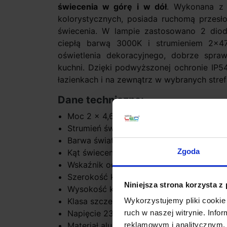
świecenia w górę i w dół
. Wykonana z 
kolorystycznych, posiada ruchomą przesł
świecenia. W lampie zastosowano 2 d
ciepłą barwą 3000K i strumieniem 2x
oświetlenia dekoracyjnego, dobrze sprawd
kuchni. Dzięki podwyższonej ochronie IP
łazienkach i na zewnątrz w wybranych stref
Dane techniczne:
Moc 2 x 4,6W
Strumień świetlny 2x471lm
Barwa światła 3000K - biała ciepła
Zgoda
Kąt świecenia regulowany
Wskaźnik oddawania barw: >80
Szerokość klosza 10cm
Niniejsza strona korzysta z
Wysokość klosza 10cm
Klasa szczelności IP54
Wykorzystujemy pliki cookie 
Napięcie 230V
ruch w naszej witrynie. Inf
Materiał aluminium
reklamowym i analitycznym. 