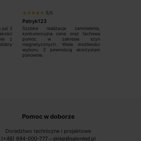
5/5
5/5
star
star
star
star
star
star
star
star
star
star
Patryk123
Adrianas
 już 2
Szybka realizacja zamówienia,
Good magnetic
akości
konkurencyjna cena oraz fachowa
Fast deliver
nie z
pomoc w zakresie szyn
communicative
 dobry
magnetycznych. Wiele możliwości
from them
wyboru. Z pewnością skorzystam
Recommend!!!
ponownie.
Pomoc w doborze
Doradztwo techniczne i projektowe
(+48) 694-000-777
sklep@salonled.pl
horizontal_rule