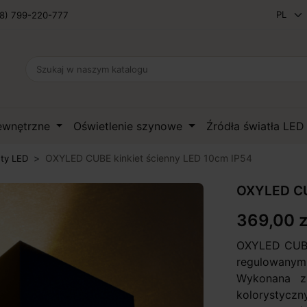
8) 799-220-777
zewnętrzne
Oświetlenie szynowe
Źródła światła LE
OXYLED CUBE kinkiet ścienny LED 10cm IP54
ety LED
OXYLED CU
369,00 z
OXYLED CUBE
regulowany
Wykonana z
kolorystyc