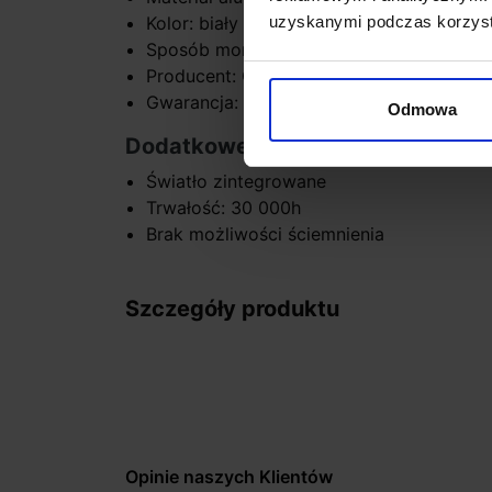
Kolor: biały / czarny / biało-złoty / czarn
uzyskanymi podczas korzysta
Sposób montażu ścianny
Producent: OXYLED
Gwarancja: 2 lata
Odmowa
Dodatkowe informacje:
Światło zintegrowane
Trwałość: 30 000h
Brak możliwości ściemnienia
Szczegóły produktu
Opinie naszych Klientów