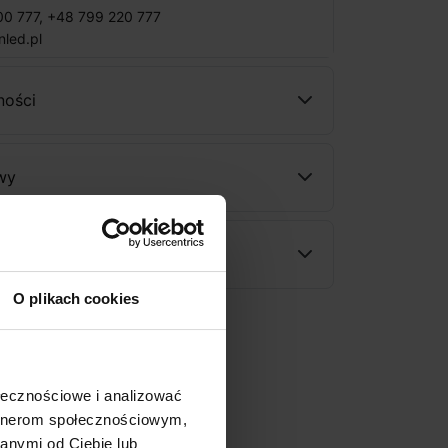
00 777
,
+48 799 220 777
nled.pl
ności
wy
rodukt
O plikach cookies
ołecznościowe i analizować
artnerom społecznościowym,
anymi od Ciebie lub