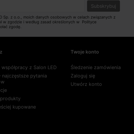
D Sp. z o.o., moich danych osobowych w celach związanych z
pl w zgodzie i według zasad określonych w
Polityce
ołać zgodę.
z
Twoje konto
a współpracy z Salon LED
Śledzenie zamówienia
 najczęstsze pytania
Zaloguj się
ów
Utwórz konto
cje
produkty
ęściej kupowane