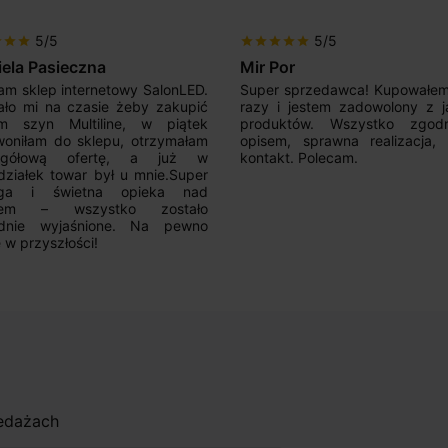
5/5
5/5
r
star
star
star
star
star
star
star
iela Pasieczna
Mir Por
am sklep internetowy SalonLED.
Super sprzedawca! Kupowałem
ało mi na czasie żeby zakupić
razy i jestem zadowolony z j
em szyn Multiline, w piątek
produktów. Wszystko zgod
oniłam do sklepu, otrzymałam
opisem, sprawna realizacja,
egółową ofertę, a już w
kontakt. Polecam.
działek towar był u mnie.Super
uga i świetna opieka nad
ntem – wszystko zostało
adnie wyjaśnione. Na pewno
 w przyszłości!
zedażach