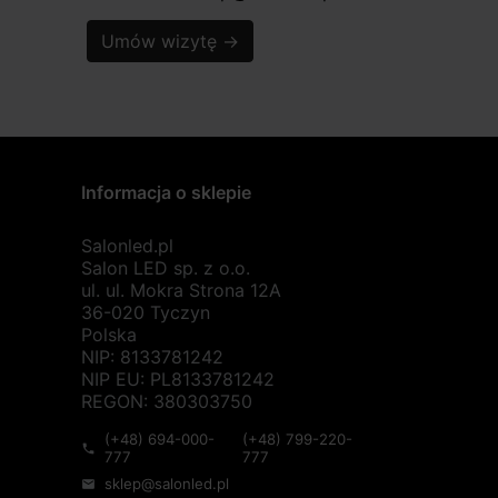
Umów wizytę
→
Informacja o sklepie
Salonled.pl
Salon LED sp. z o.o.
ul. ul. Mokra Strona 12A
36-020 Tyczyn
Polska
NIP: 8133781242
NIP EU: PL8133781242
REGON: 380303750
(+48) 694-000-
(+48) 799-220-
phone
777
777
sklep@salonled.pl
mail