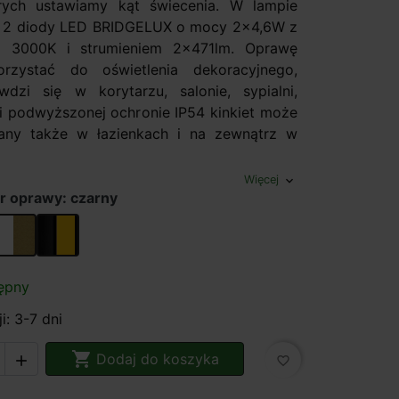
ych ustawiamy kąt świecenia. W lampie
 2 diody LED BRIDGELUX o mocy 2x4,6W z
ą 3000K i strumieniem 2x471lm. Oprawę
zystać do oświetlenia dekoracyjnego,
dzi się w korytarzu, salonie, sypialni,
ki podwyższonej ochronie IP54 kinkiet może
ny także w łazienkach i na zewnątrz w
Więcej
expand_more
r oprawy: czarny
biały-złoty
czarny-złoty
ępny
i: 3-7 dni

Dodaj do koszyka

favorite_border