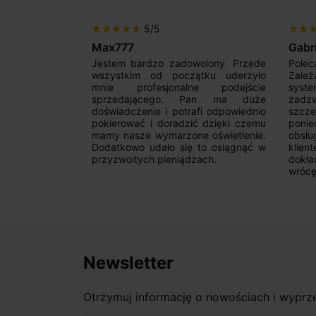
5/5
star
star
star
star
star
star
star
sta
Max777
Gabr
pl to czysta
Jestem bardzo zadowolony. Przede
Polec
ży wybór i
wszystkim od początku uderzyło
Zależ
 Dziękuję za
mnie profesjonalne podejście
syst
wo!
sprzedającego. Pan ma duże
zadzw
doświadczenie i potrafi odpowiednio
szcz
pokierować i doradzić dzięki czemu
ponie
mamy nasze wymarzone oświetlenie.
obsł
Dodatkowo udało się to osiągnąć w
klie
przyzwoitych pieniądzach.
dokł
wrócę
Newsletter
Otrzymuj informację o nowościach i wypr