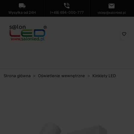
local_shipping
phone_in_talk
mail
Wysyłka od 24H
(+48) 694-000-777
sklep@salonled.pl
favorite_border
Strona główna
Oświetlenie wewnętrzne
Kinkiety LED