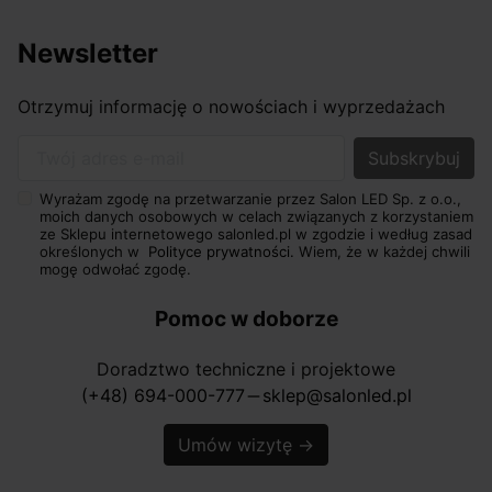
Newsletter
Otrzymuj informację o nowościach i wyprzedażach
Twój adres e-mail
Wyrażam zgodę na przetwarzanie przez Salon LED Sp. z o.o.,
moich danych osobowych w celach związanych z korzystaniem
ze Sklepu internetowego salonled.pl w zgodzie i według zasad
określonych w
Polityce prywatności.
Wiem, że w każdej chwili
mogę odwołać zgodę.
Pomoc w doborze
Doradztwo techniczne i projektowe
(+48) 694-000-777
sklep@salonled.pl
horizontal_rule
Umów wizytę
→