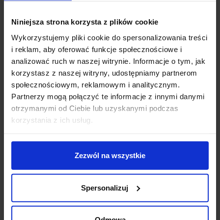
Metody płatności
Niniejsza strona korzysta z plików cookie
Wykorzystujemy pliki cookie do spersonalizowania treści
i reklam, aby oferować funkcje społecznościowe i
Koszt dostawy
analizować ruch w naszej witrynie. Informacje o tym, jak
korzystasz z naszej witryny, udostępniamy partnerom
społecznościowym, reklamowym i analitycznym.
Zapytaj o produkt
Partnerzy mogą połączyć te informacje z innymi danymi
otrzymanymi od Ciebie lub uzyskanymi podczas
korzystania z ich usług.
Opis
Zezwól na wszystkie
REDLUX TRICA R13371, R13372
to prosta lampa
punktowa, ścienna lub sufitowa wykończona w kolorze
Spersonalizuj
białym lub czarnym. Źródłem światła jest żarówka
GU10 o mocy 25W (brak w zestawie). Kinkiet posiada
możliwość dowolnego ustawienia reflektorka w dwóch
Odmowa