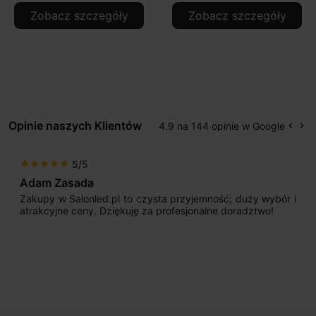
Zobacz szczegóły
Zobacz szczegóły
Opinie naszych Klientów
4.9 na 144 opinie w Google
keyboard_arrow_left
keyboard_arrow_right
Popr
Na
5/5
star
star
star
star
star
Adam Zasada
Zakupy w Salonled.pl to czysta przyjemność; duży wybór i
atrakcyjne ceny. Dziękuję za profesjonalne doradztwo!