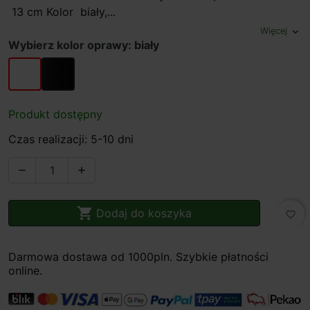
13 cm Kolor biały,...
Więcej
expand_more
Wybierz kolor oprawy: biały
biały
czarny
Produkt dostępny
Czas realizacji: 5-10 dni



Dodaj do koszyka
favorite_border
Darmowa dostawa od 1000pln. Szybkie płatności
online.