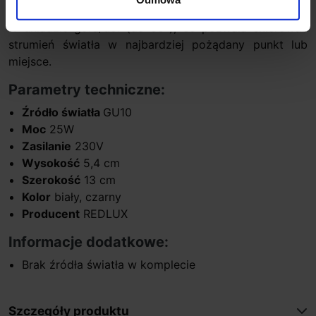
płaszczyznach, zarówno wokół własnej osi (350º) jak i
w układzie góra/dół (do 80º), co pozwala skierować
strumień światła w najbardziej pożądany punkt lub
miejsce.
Parametry techniczne:
Źródło światła
GU10
Moc
25W
Zasilanie
230V
Wysokość
5,4 cm
Szerokość
13 cm
Kolor
biały, czarny
Producent
REDLUX
Informacje dodatkowe:
Brak źródła światła w komplecie
Szczegóły produktu