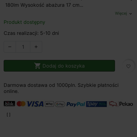
180lm Wysokość abażura 17 cm...
Więcej
expand_more
Produkt dostępny
Czas realizacji: 5-10 dni



Dodaj do koszyka
favorite_border
Darmowa dostawa od 1000pln. Szybkie płatności
online.