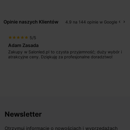
Opinie naszych Klientów
4.9 na 144 opinie w Google
keyboard_arrow_left
keyboard_arrow_right
Popr
Na
5/5
star
star
star
star
star
Max777
mność; duży wybór i
Jestem bardzo zadowolony. Przede
alne doradztwo!
początku uderzyło mnie profesjona
sprzedającego. Pan ma duże doświadcz
odpowiednio pokierować i doradzić dzi
nasze wymarzone oświetlenie. Dodatkow
osiągnąć w przyzwoitych pieniądzach.
Newsletter
Otrzymuj informację o nowościach i wyprzedażach