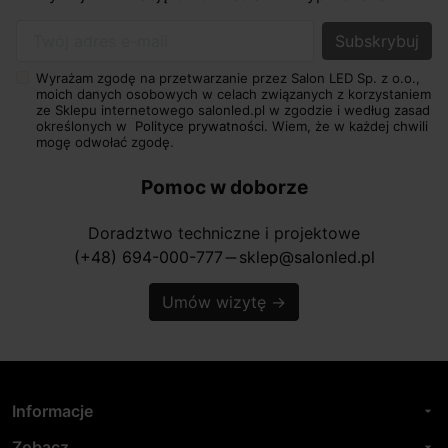
Twój adres e-mail
Wyrażam zgodę na przetwarzanie przez Salon LED Sp. z o.o.,
moich danych osobowych w celach związanych z korzystaniem
ze Sklepu internetowego salonled.pl w zgodzie i według zasad
określonych w
Polityce prywatności.
Wiem, że w każdej chwili
mogę odwołać zgodę.
Pomoc w doborze
Doradztwo techniczne i projektowe
(+48) 694-000-777
sklep@salonled.pl
horizontal_rule
Umów wizytę
→
Informacje
arrow_drop_down
Zobacz
arrow_drop_down