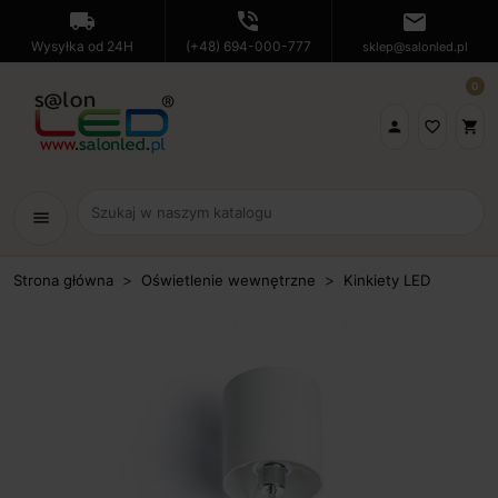
local_shipping
phone_in_talk
mail
Wysyłka od 24H
(+48) 694-000-777
sklep@salonled.pl
0

favorite_border
shopping_cart
menu
Strona główna
Oświetlenie wewnętrzne
Kinkiety LED