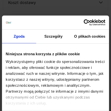
Koszt dostawy
Zapytaj o produkt
Zgoda
Szczegóły
O plikach cookies
Opis
Niniejsza strona korzysta z plików cookie
REDLUX VERSINA R12955
to elegancka lampa ścienna
Wykorzystujemy pliki cookie do spersonalizowania treści
wykończona w chromie z tekstylnym abażurem w
i reklam, aby oferować funkcje społecznościowe i
kolorze białym. Oprawa posiada 2 źródła światła:
analizować ruch w naszej witrynie. Informacje o tym, jak
główne na żarówkę E27 LED o mocy 28W oraz
korzystasz z naszej witryny, udostępniamy partnerom
reflektor LED na elastycznym ramieniu o mocy 3W.
społecznościowym, reklamowym i analitycznym.
Kinkiet idealnie sprawdzi się we wnętrzach prywatnych
Partnerzy mogą połączyć te informacje z innymi danymi
jak i komercyjnych. Pasuje do salonu, sypialni, gabinetu
otrzymanymi od Ciebie lub uzyskanymi podczas
a nawet do hotelu.
korzystania z ich usług.