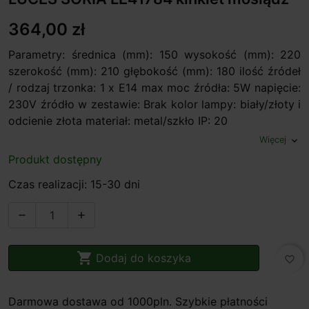
364,00 zł
Parametry: średnica (mm): 150 wysokość (mm): 220
szerokość (mm): 210 głębokość (mm): 180 ilość źródeł
/ rodzaj trzonka: 1 x E14 max moc źródła: 5W napięcie:
230V źródło w zestawie: Brak kolor lampy: biały/złoty i
odcienie złota materiał: metal/szkło IP: 20
Więcej
expand_more
Produkt dostępny
Czas realizacji: 15-30 dni



Dodaj do koszyka
favorite_border
Darmowa dostawa od 1000pln. Szybkie płatności