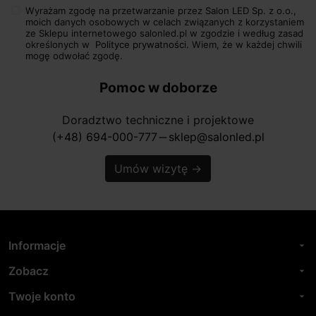
Wyrażam zgodę na przetwarzanie przez Salon LED Sp. z o.o.,
moich danych osobowych w celach związanych z korzystaniem
ze Sklepu internetowego salonled.pl w zgodzie i według zasad
określonych w
Polityce prywatności.
Wiem, że w każdej chwili
mogę odwołać zgodę.
Pomoc w doborze
Doradztwo techniczne i projektowe
(+48) 694-000-777
sklep@salonled.pl
horizontal_rule
Umów wizytę
→
Informacje
arrow_drop_down
Zobacz
arrow_drop_down
Twoje konto
arrow_drop_down