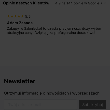
Opinie naszych Klientów
4.9 na 144 opinie w Google
keyboard_arrow_left
keyboard_arrow_right
Popr
Na
5/5
star
star
star
star
star
Adam Zasada
Zakupy w Salonled.pl to czysta przyjemność; duży wybór i
atrakcyjne ceny. Dziękuję za profesjonalne doradztwo!
Newsletter
Otrzymuj informację o nowościach i wyprzedażach
Twój adres e-mail