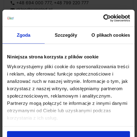
+48 694 000 777
,
+48 799 220 777
phone
sklep@salonled.pl
email
Metody płatności
Zgoda
Szczegóły
O plikach cookies
Koszt dostawy
Niniejsza strona korzysta z plików cookie
Wykorzystujemy pliki cookie do spersonalizowania treści
i reklam, aby oferować funkcje społecznościowe i
Zapytaj o produkt
analizować ruch w naszej witrynie. Informacje o tym, jak
korzystasz z naszej witryny, udostępniamy partnerom
społecznościowym, reklamowym i analitycznym.
Partnerzy mogą połączyć te informacje z innymi danymi
Opis
otrzymanymi od Ciebie lub uzyskanymi podczas
korzystania z ich usług.
Parametry:
średnica (mm): 150