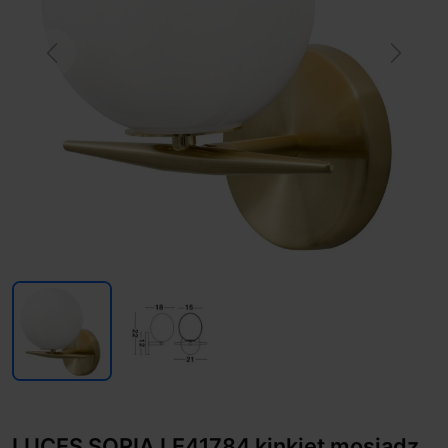
Previous
Next
LUCES SORIA LE41784 kinkiet mosiądz