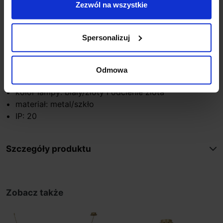
Zezwól na wszystkie
wysokość (mm): 220
szerokość (mm): 210
głębokość (mm): 180
Spersonalizuj
ilość źródeł / rodzaj trzonka: 1 x E14
max moc źródła: 5W
napięcie: 230V
Odmowa
źródło w zestawie: Brak
kolor lampy: biały/złoty i odcienie złota
materiał: metal/szkło
IP: 20
Szczegóły produktu
Zobacz także