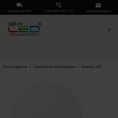
local_shipping
phone_in_talk
mail
Wysyłka od 24H
(+48) 694-000-777
sklep@salonled.pl
favorite_border
Strona główna
Oświetlenie wewnętrzne
Kinkiety LED