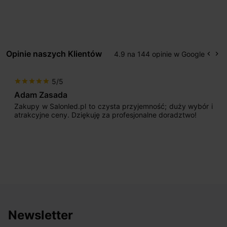
Opinie naszych Klientów
4.9 na 144 opinie w Google
keyboard_arrow_left
keyboard_arrow_right
Popr
Na
5/5
star
star
star
star
star
Adam Zasada
Zakupy w Salonled.pl to czysta przyjemność; duży wybór i
atrakcyjne ceny. Dziękuję za profesjonalne doradztwo!
Newsletter