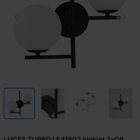
Previous
Next
LUCES TURBO LE41802 kinkiet 2xG9