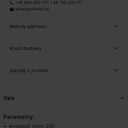
+48 694 000 777
,
+48 799 220 777
phone
sklep@salonled.pl
email
Metody płatności
Koszt dostawy
Zapytaj o produkt
Opis
Parametry:
wysokość (mm): 330