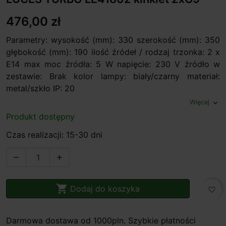
476,00 zł
Parametry: wysokość (mm): 330 szerokość (mm): 350
głębokość (mm): 190 ilość źródeł / rodzaj trzonka: 2 x
E14 max moc źródła: 5 W napięcie: 230 V źródło w
zestawie: Brak kolor lampy: biały/czarny materiał:
metal/szkło IP: 20
Więcej
expand_more
Produkt dostępny
Czas realizacji: 15-30 dni



Dodaj do koszyka
favorite_border
Darmowa dostawa od 1000pln. Szybkie płatności