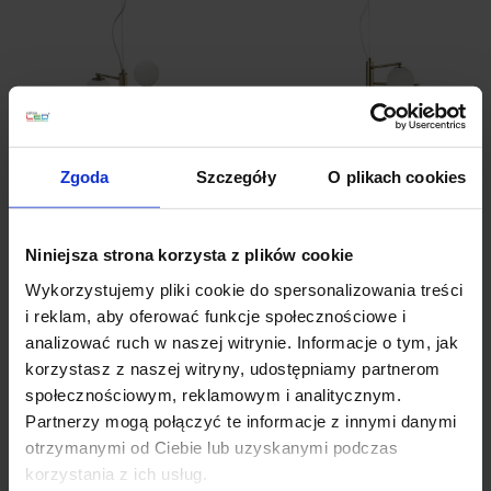
Zgoda
Szczegóły
O plikach cookies
LUCES TALCA LE41790
LUCES TALCA LE41793
antyczny mosiądz 4xG9
antyczny mosiądz 6xG9
811,00 zł
1 119,00 zł
Niniejsza strona korzysta z plików cookie
Zobacz szczegóły
Zobacz szczegóły
Wykorzystujemy pliki cookie do spersonalizowania treści
i reklam, aby oferować funkcje społecznościowe i
analizować ruch w naszej witrynie. Informacje o tym, jak
korzystasz z naszej witryny, udostępniamy partnerom
społecznościowym, reklamowym i analitycznym.
Partnerzy mogą połączyć te informacje z innymi danymi
otrzymanymi od Ciebie lub uzyskanymi podczas
korzystania z ich usług.