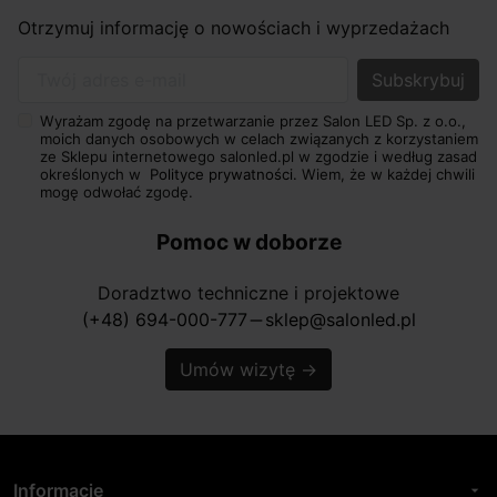
Otrzymuj informację o nowościach i wyprzedażach
Twój adres e-mail
Wyrażam zgodę na przetwarzanie przez Salon LED Sp. z o.o.,
moich danych osobowych w celach związanych z korzystaniem
ze Sklepu internetowego salonled.pl w zgodzie i według zasad
określonych w
Polityce prywatności.
Wiem, że w każdej chwili
mogę odwołać zgodę.
Pomoc w doborze
Doradztwo techniczne i projektowe
(+48) 694-000-777
sklep@salonled.pl
horizontal_rule
Umów wizytę
→
Informacje
arrow_drop_down