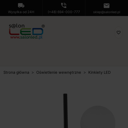
local_shipping
phone_in_talk
mail
Wysyłka od 24H
(+48) 694-000-777
sklep@salonled.pl
favorite_border
Strona główna
Oświetlenie wewnętrzne
Kinkiety LED