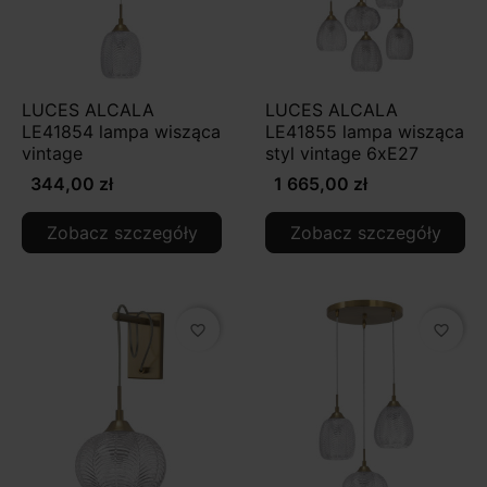
LUCES ALCALA
LUCES ALCALA
LE41854 lampa wisząca
LE41855 lampa wisząca
vintage
styl vintage 6xE27
344,00 zł
1 665,00 zł
Zobacz szczegóły
Zobacz szczegóły
favorite_border
favorite_border