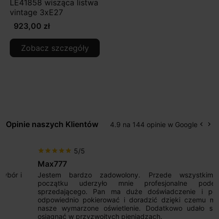
LE41858 wisząca listwa
vintage 3xE27
923,00 zł
Zobacz szczegóły
Opinie naszych Klientów
4.9 na 144 opinie w Google
keyboard_arrow_left
keyboard_arrow_right
Popr
Na
5/5
star
star
star
star
star
Max777
Jestem bardzo zadowolony. Przede wszystkim od
początku uderzyło mnie profesjonalne podejście
sprzedającego. Pan ma duże doświadczenie i potrafi
odpowiednio pokierować i doradzić dzięki czemu mamy
nasze wymarzone oświetlenie. Dodatkowo udało się to
osiągnąć w przyzwoitych pieniądzach.