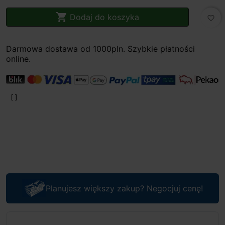

Dodaj do koszyka
favorite_border
Darmowa dostawa od 1000pln. Szybkie płatności
online.
Planujesz większy zakup? Negocjuj cenę!