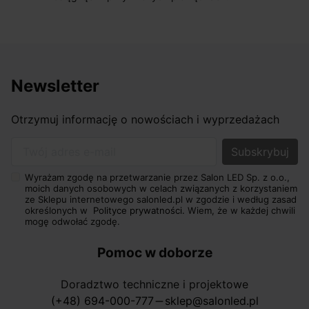
Newsletter
Otrzymuj informację o nowościach i wyprzedażach
Twój adres e-mail
Wyrażam zgodę na przetwarzanie przez Salon LED Sp. z o.o.,
moich danych osobowych w celach związanych z korzystaniem
ze Sklepu internetowego salonled.pl w zgodzie i według zasad
określonych w
Polityce prywatności.
Wiem, że w każdej chwili
mogę odwołać zgodę.
Pomoc w doborze
Doradztwo techniczne i projektowe
(+48) 694-000-777
sklep@salonled.pl
horizontal_rule