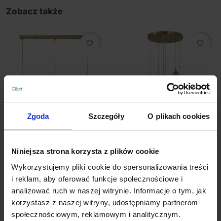
Zobacz także
favorite_border
favorite_border
Zgoda
Szczegóły
O plikach cookies
LUCES AHIGAL
LUCES AHIGAL
LE41847 lampa wisząca
LE41848 złota lampa
Niniejsza strona korzysta z plików cookie
złota 3xE14
wisząca 6xE14
Wykorzystujemy pliki cookie do spersonalizowania treści
976,00 zł
1 774,00 zł
i reklam, aby oferować funkcje społecznościowe i
analizować ruch w naszej witrynie. Informacje o tym, jak
Zobacz szczegóły
Zobacz szczegóły
korzystasz z naszej witryny, udostępniamy partnerom
społecznościowym, reklamowym i analitycznym.