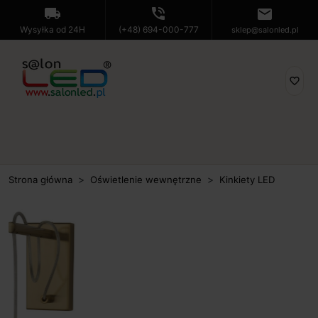
local_shipping
phone_in_talk
mail
Wysyłka od 24H
(+48) 694-000-777
sklep@salonled.pl
favorite_border
Strona główna
Oświetlenie wewnętrzne
Kinkiety LED