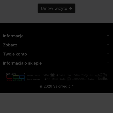
Umów wizytę
→
Informacje
arrow_drop_down
Zobacz
arrow_drop_down
Twoje konto
arrow_drop_down
Informacja o sklepie
arrow_drop_down
© 2026 Salonled.pl™