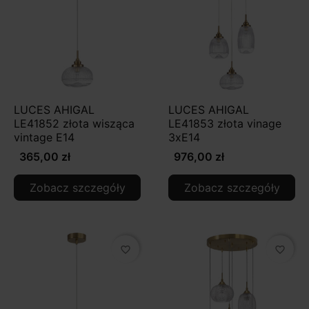
LUCES AHIGAL
LUCES AHIGAL
LE41852 złota wisząca
LE41853 złota vinage
vintage E14
3xE14
365,00 zł
976,00 zł
Zobacz szczegóły
Zobacz szczegóły
favorite_border
favorite_border