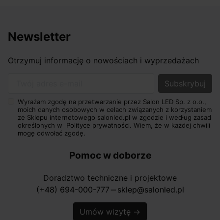
Newsletter
Otrzymuj informację o nowościach i wyprzedażach
Twój adres e-mail
Wyrażam zgodę na przetwarzanie przez Salon LED Sp. z o.o.,
moich danych osobowych w celach związanych z korzystaniem
ze Sklepu internetowego salonled.pl w zgodzie i według zasad
określonych w
Polityce prywatności.
Wiem, że w każdej chwili
mogę odwołać zgodę.
Pomoc w doborze
Doradztwo techniczne i projektowe
(+48) 694-000-777
sklep@salonled.pl
horizontal_rule
Umów wizytę
→