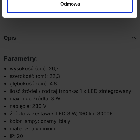
Odmowa
Zapytaj o produkt
Opis
Parametry:
wysokość (cm): 26,7
szerokość (cm): 22,3
głębokość (cm): 4,8
ilość źródeł / rodzaj trzonka: 1 x LED zintegrowany
max moc źródła: 3 W
napięcie: 230 V
źródło w zestawie: LED 3 W, 190 lm, 3000K
kolor lampy: czarny, biały
materiał: aluminium
IP: 20