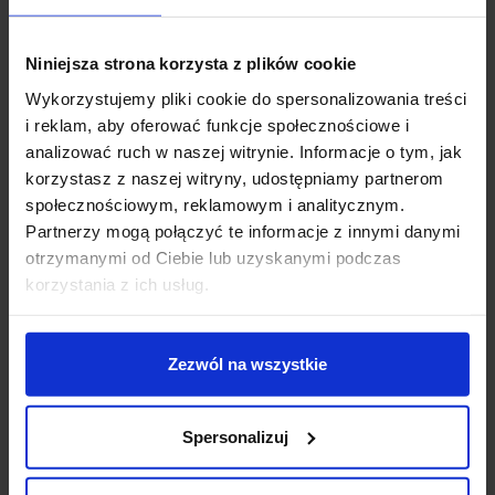
Planujesz większy zakup? Negocjuj cenę!
Niniejsza strona korzysta z plików cookie
Wykorzystujemy pliki cookie do spersonalizowania treści
i reklam, aby oferować funkcje społecznościowe i
Wsparcie techniczne
analizować ruch w naszej witrynie. Informacje o tym, jak
korzystasz z naszej witryny, udostępniamy partnerom
Jeśli masz pytania lub potrzebujesz pomocy, zadzwoń
społecznościowym, reklamowym i analitycznym.
lub napisz do nas: pracujemy od 8:00 do 18:00,
Partnerzy mogą połączyć te informacje z innymi danymi
odpowiedzi na e-maile od 8:00 do 22:00.
otrzymanymi od Ciebie lub uzyskanymi podczas
+48 694 000 777
,
+48 799 220 777
phone
korzystania z ich usług.
sklep@salonled.pl
email
Metody płatności
Zezwól na wszystkie
Koszt dostawy
Spersonalizuj