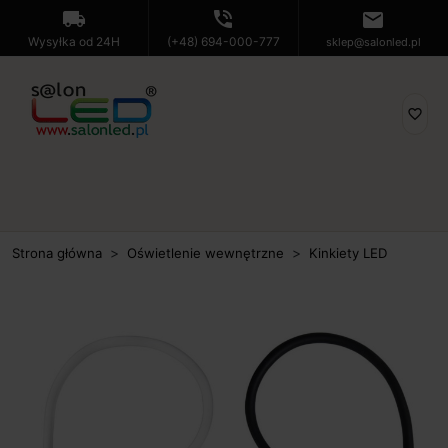
local_shipping
phone_in_talk
mail
Wysyłka od 24H
(+48) 694-000-777
sklep@salonled.pl
favorite_border
Strona główna
Oświetlenie wewnętrzne
Kinkiety LED