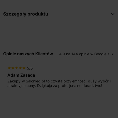
Szczegóły produktu
Opinie naszych Klientów
4.9 na 144 opinie w Google
keyboard_arrow_left
keyboard_arrow_right
Popr
Na
5/5
star
star
star
star
star
Adam Zasada
Zakupy w Salonled.pl to czysta przyjemność; duży wybór i
atrakcyjne ceny. Dziękuję za profesjonalne doradztwo!